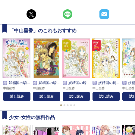
「中山星香」のこれもおすすめ
巻
妖精国の騎士 Ballad ～継ぐ視の守護者～(話売り)
巻
妖精国の騎士Ballad
巻
妖精国の騎士 Ballad ～継ぐ視の守護者～【電子単行本】
巻
妖精国の騎士Ballad ～金緑の谷に眠る竜～
巻
妖精国の騎士Bal
中山星香
中山星香
中山星香
中山星香
中山星香
試し読み
試し読み
試し読み
試し読み
試
●
●
●
●
●
少女･女性の無料作品