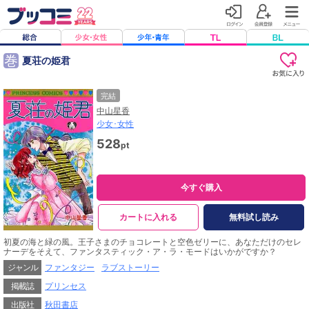
巻
夏荘の姫君
完結
中山星香
少女･女性
528
pt
今すぐ購入
カートに入れる
無料試し読み
初夏の海と緑の風。王子さまのチョコレートと空色ゼリーに、あなただけのセレ
ナーデをそえて、ファンタスティック・ア・ラ・モードはいかがですか？
ジャンル
ファンタジー
ラブストーリー
掲載誌
プリンセス
出版社
秋田書店