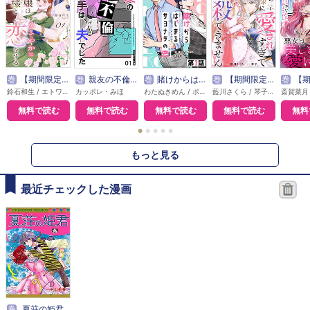
巻
【期間限定無料】本好き令嬢は敏腕公爵様とひそやかに恋をする
巻
親友の不倫相手は、夫でした【単話版】
巻
賭けからはじまるサヨナラの恋【単話版】
巻
【期間限定無料】敵国の公爵様に愛されすぎて暗殺できません！
巻
【期間限定無料】悪
鈴石和生 / エトワール編集部
カッポレ・みほ
わたぬきめん / ポルン
藍川さくら / 琴子 / エトワール編集部
無料で読む
無料で読む
無料で読む
無料で読む
無料
●
●
●
●
●
もっと見る
最近チェックした漫画
巻
夏荘の姫君