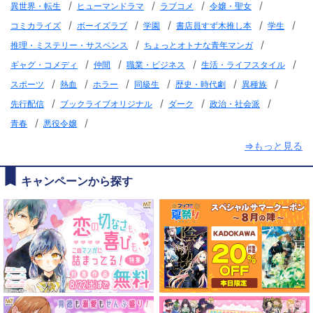
/
/
/
/
異世界・転生
ヒューマンドラマ
ラブコメ
令嬢・聖女
/
/
/
/
/
コミカライズ
ボーイズラブ
学園
書店員すず木推し本
学生
/
/
推理・ミステリー・サスペンス
ちょっとオトナな青年マンガ
/
/
/
/
ギャグ・コメディ
仲間
職業・ビジネス
生活・ライフスタイル
/
/
/
/
/
/
スポーツ
熱血
ホラー
同級生
歴史・時代劇
異種族
/
/
/
/
先行配信
ブックライブオリジナル
ダーク
政治・社会派
/
/
青春
悪役令嬢
⇒もっと見る
キャンペーンから探す