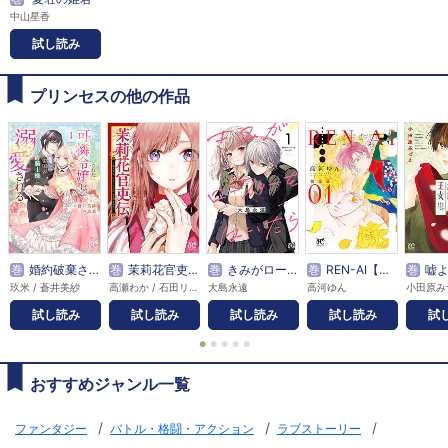
中山星香
試し読み
プリンセスの他の作品
巻
婚約破棄された可憐令嬢は、帝国の公爵騎士様に溺愛される【電子単行本】
巻
茉莉花官吏伝
巻
きみがローファーをはいたら【電子特別版】
巻
REN-AI【恋愛】完全版
巻
嘘よみ
玖米 / 蒼井美紗
高瀬わか / 石田リンネ
大島永遠
高河ゆん
小田原み
試し読み
試し読み
試し読み
試し読み
試
●
●
●
●
●
おすすめジャンル一覧
/
/
/
ファンタジー
バトル・格闘・アクション
ラブストーリー