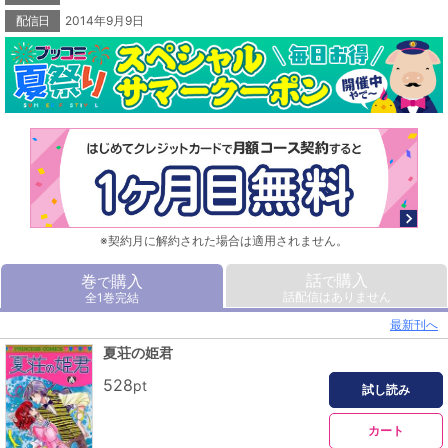
配信日
2014年9月9日
※契約月に解約された場合は適用されません。
話
購入
巻
購入
で
で
話配信はありません
全1巻完結
最新刊へ
夏荘の姫君
528
pt
試し読み
カート