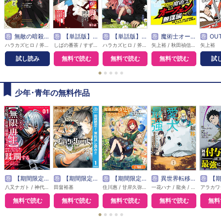
巻
無敵の暗殺魔導士、ラスボス娘と旅をする@COMIC
巻
【単話版】隻眼・隻腕・隻脚の魔術師@COMIC
巻
【単話版】無敵の暗殺魔導士、ラスボス娘と旅をする@COMIC
巻
魔術士オーフェン無謀編【単話】
巻
OUTLAW TA
ハラカズヒロ / 斧名田マニマニ / 矢上裕
しばの番茶 / すずすけ / 矢上裕 / すみ兵
ハラカズヒロ / 斧名田マニマニ / 矢上裕
矢上裕 / 秋田禎信 / 草河遊也
矢上裕
試し読み
無料で読む
無料で読む
無料で読む
試
●
●
●
●
●
少年･青年の無料作品
巻
【期間限定無料】外れスキル【無限再生】が覚醒して世界最強になった ～最強の力を手にした俺は、敵対するその全てを蹂躙する～
巻
【期間限定 無料お試し版】ブラッククローバー
巻
【期間限定無料】魔導具師ダリヤはうつむかない ～Dahliya Wilts No More～【分冊版】
巻
異世界転移したら愛犬が最強になりました ～シルバーフェンリルと俺が異世界暮らしを始めたら～ THE COMIC
巻
【期間限定無料】雑用付与術
八又ナガト / 神代大志 / アンブル編集部
田畠裕基
住川惠 / 甘岸久弥 / 景
一花ハナ / 龍央 / りりんら
無料で読む
無料で読む
無料で読む
無料で読む
無料
●
●
●
●
●