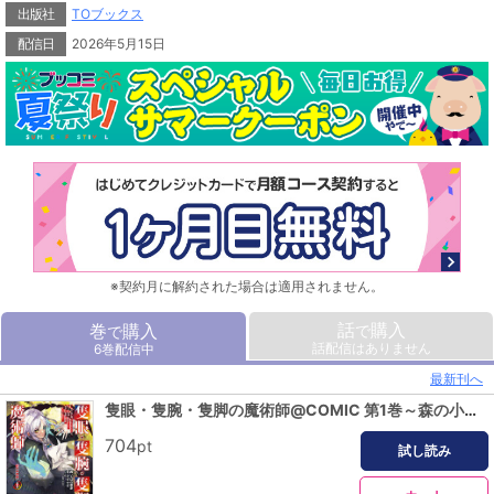
エインズはお構いなし。ダリアスを魔術師として覚醒させただけでは飽き足ら
出版社
TOブックス
ず、キリシヤとの『問答』までも開始する！
だが、その阻止に動いたリーザロッテの『不完全解除』によりエインズの肉体が
配信日
2026年5月15日
強制停止させられ……!?
のんきな最強魔術師の一歩が世界を揺るがす、本格ファンタジー第6巻！
※契約月に解約された場合は適用されません。
話
購入
巻
購入
で
で
話配信はありません
6巻配信中
最新刊へ
隻眼・隻腕・隻脚の魔術師@COMIC 第1巻～森の小屋に籠っていたら早2000年。気づけば魔神と呼ばれていた。僕はただ魔術の探求をしたいだけなのに～
704
pt
試し読み