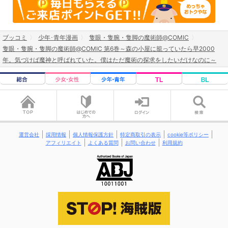
ブッコミ
少年･青年漫画
隻眼・隻腕・隻脚の魔術師@COMIC
隻眼・隻腕・隻脚の魔術師@COMIC 第6巻～森の小屋に籠っていたら早2000
年。気づけば魔神と呼ばれていた。僕はただ魔術の探求をしたいだけなのに～
運営会社
採用情報
個人情報保護方針
特定商取引の表示
cookie等ポリシー
アフィリエイト
よくある質問
お問い合わせ
利用規約