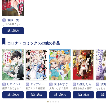
巻
隻眼・隻腕・隻脚の魔術師@COMIC
しばの番茶 / すずすけ / すみ兵 / ねるとえいと / 矢上裕
試し読み
コロナ・コミックスの他の作品
巻
ヒロイン？聖女？いいえ、オールワークスメイドです（誇）！@COMIC
巻
ティアムーン帝国物語～断頭台から始まる、姫の転生逆転ストーリー～@COMIC
巻
僕は今すぐ前世の記憶を捨てたい。～憧れの田舎は人外魔境でした～@COMIC
巻
転生したら皇帝でした～生まれながらの皇帝はこの先生き残れるか～@COMIC
巻
淡海乃海 
螢子 / あてきち / 雪子
杜乃ミズ / 餅月望 / Gilse
大島つむぎ / 星畑旭 / スズキイオリ
櫛灘ゐるゑ / 魔石の硬さ / 柴乃櫂人
試し読み
試し読み
試し読み
試し読み
試
●
●
●
●
●