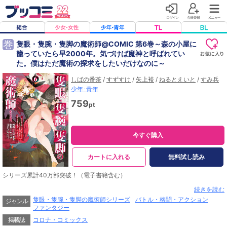
巻
隻眼・隻腕・隻脚の魔術師@COMIC 第6巻～森の小屋に
籠っていたら早2000年。気づけば魔神と呼ばれてい
た。僕はただ魔術の探求をしたいだけなのに～
しばの番茶
/
すずすけ
/
矢上裕
/
ねるとえいと
/
すみ兵
少年･青年
759
pt
今すぐ購入
カートに入れる
無料試し読み
シリーズ累計40万部突破！（電子書籍含む）
「妾【わらわ】の魔術、存分に味わうがよい」
続きを読む
のんきな最強魔術師の本格ファンタジー、第6巻！
隻眼・隻腕・隻脚の魔術師シリーズ
バトル・格闘・アクション
ジャンル
ファンタジー
激闘まっただ中の禁書庫に現れたのは悠久の魔女・リーザロッテ。
掲載誌
コロナ・コミックス
乱入による混乱の隙に次代の明星の一行は逃走するも、新たな魔術のみを求める