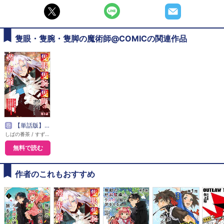
隻眼・隻腕・隻脚の魔術師@COMICの関連作品
巻
【単話版】隻眼・隻腕・隻脚の魔術師@COMIC
しばの番茶 / すずすけ / 矢上裕 / すみ兵
無料で読む
作者のこれもおすすめ