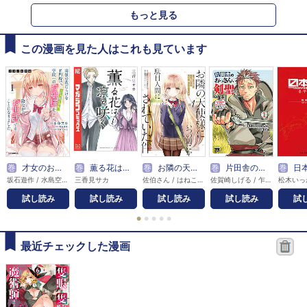
もっと見る
この漫画を見た人はこれも見ています
巻
才女のお世話
巻
薫る花は凛と咲く
巻
お隣の天使様にいつの間にか駄目人間にされていた件
巻
片田舎のおっさん、剣聖になる～ただの田舎の剣術師範だったのに、大成した弟子たちが俺を放ってくれない件～
巻
日
坂石遊作 / 水島空彦 / みわべさくら
三香見サカ
佐伯さん / はねこと / 芝田わん / 優木すず
佐賀崎しげる / 乍藤和樹 / 鍋島テツヒロ
松木いっ
試し読み
試し読み
試し読み
試し読み
試
●
●
●
●
●
最近チェックした漫画