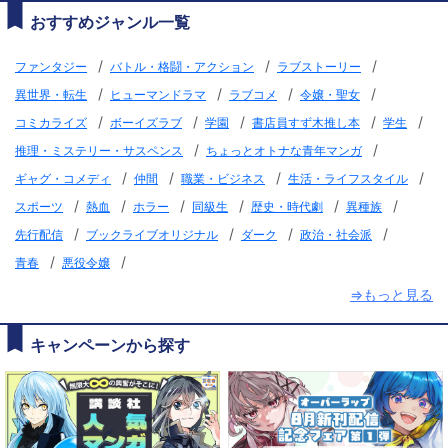
おすすめジャンル一覧
/
/
/
ファンタジー
バトル・格闘・アクション
ラブストーリー
/
/
/
/
異世界・転生
ヒューマンドラマ
ラブコメ
令嬢・聖女
/
/
/
/
/
コミカライズ
ボーイズラブ
学園
書店員すず木推し本
学生
/
/
推理・ミステリー・サスペンス
ちょっとオトナな青年マンガ
/
/
/
/
ギャグ・コメディ
仲間
職業・ビジネス
生活・ライフスタイル
/
/
/
/
/
/
スポーツ
熱血
ホラー
同級生
歴史・時代劇
異種族
/
/
/
/
先行配信
ブックライブオリジナル
ダーク
政治・社会派
/
/
青春
悪役令嬢
⇒もっと見る
キャンペーンから探す