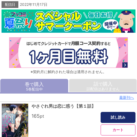
配信日
2022年11月17日
ムッチリボディの年下クン×熟男子なおじさん、匂いフェチに目覚める年の差ラ
ブ！
【本作品は『フェチＨ BLコミックアンソロジー』より、赤根晴「やさぐれ男は恋
に惑う～フェティッシュ～」を収録したものです。重複購入にご注意くださ
い。】
※契約月に解約された場合は適用されません。
話
購入
巻
購入
で
で
話配信はありません
5巻配信中
最新刊へ
やさぐれ男は恋に惑う【第１話】
165
pt
試し読み
カート