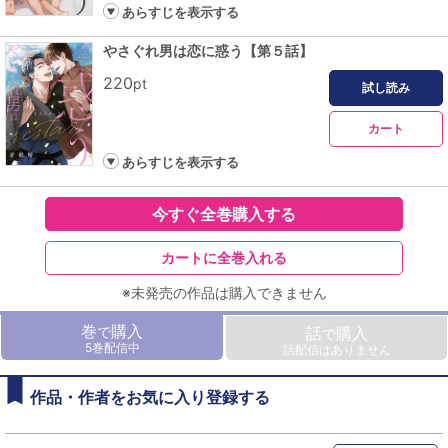
あらすじを表示する
やさぐれ男は恋に惑う【第５話】
220
pt
試し読み
カート
あらすじを表示する
今すぐ全巻購入する
カートに全巻入れる
※未発売の作品は購入できません
巻
購入
で
話
購入
で
5巻配信中
話配信はありません
作品・作者をお気に入り登録する