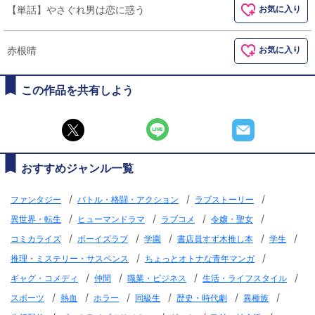
【単話】やさぐれ男は恋に惑う
お気に入り
赤根晴
お気に入り
この作品を共有しよう
おすすめジャンル一覧
/
/
/
ファンタジー
バトル・格闘・アクション
ラブストーリー
/
/
/
/
異世界・転生
ヒューマンドラマ
ラブコメ
令嬢・聖女
/
/
/
/
/
コミカライズ
ボーイズラブ
学園
書店員すず木推し本
学生
/
/
推理・ミステリー・サスペンス
ちょっとオトナな青年マンガ
/
/
/
/
ギャグ・コメディ
仲間
職業・ビジネス
生活・ライフスタイル
/
/
/
/
/
/
スポーツ
熱血
ホラー
同級生
歴史・時代劇
異種族