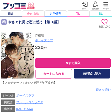
巻
やさぐれ男は恋に惑う【第３話】
赤根晴
ボーイズラブ
220
pt
今すぐ購入
カートに入れる
無料試し読み
【フェチテーマ：#匂い #汗 #年下攻め】
――元婚約者の弟の汗の匂いに発情しています。
続きを読む
ジャンル
ボーイズラブ
アラフォー男子でバーの店長を務める柊志郎の目下の悩みは、元婚約者の弟・陸
久といわゆるカラダの関係になってしまったこと。
掲載誌
フルールコミックス
ある時、アスリートでもある陸久が練習中に流す清らかな汗の匂いにムラムラし
てしまった柊志郎は己の性癖を反省するが、
出版社
KADOKAWA
陸久もまた、そんな柊志郎に劣情を抱いて…！？