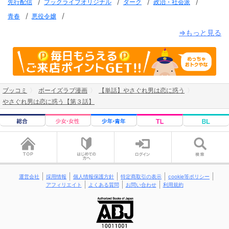
/
/
/
/
先行配信
ブックライブオリジナル
ダーク
政治・社会派
/
/
青春
悪役令嬢
⇒もっと見る
ブッコミ
ボーイズラブ漫画
【単話】やさぐれ男は恋に惑う
やさぐれ男は恋に惑う【第３話】
運営会社
採用情報
個人情報保護方針
特定商取引の表示
cookie等ポリシー
アフィリエイト
よくある質問
お問い合わせ
利用規約