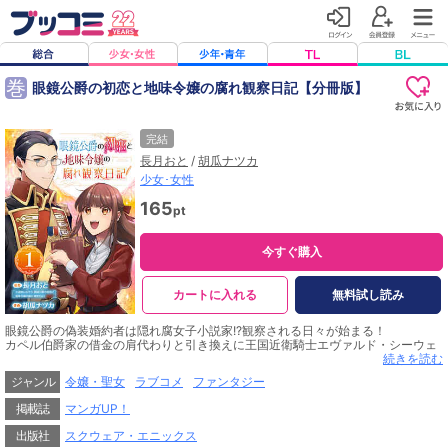
巻
眼鏡公爵の初恋と地味令嬢の腐れ観察日記【分冊版】
完結
長月おと
/
胡瓜ナツカ
少女･女性
165
pt
今すぐ購入
カートに入れる
無料試し読み
眼鏡公爵の偽装婚約者は隠れ腐女子小説家!?観察される日々が始まる！
カペル伯爵家の借金の肩代わりと引き換えに王国近衛騎士エヴァルド・シーウェ
ル公爵との婚約者のふりをする契約を結んだカペル家三女のリーディア。エヴァ
続きを読む
ルドには近衛騎士としての目論見が、リーディアには強欲な両親の元を離れると
ジャンル
令嬢・聖女
ラブコメ
ファンタジー
いう目的があり、利害が一致した偽装婚約だった。しかも、薔薇のジャンルの小
説家としてデビューしていたリーディアにとってクールな眼鏡イケメンのエヴァ
掲載誌
マンガUP！
ルドは、ネタの宝庫としてこの上ない観察対象。婚約解消するまでの間のネタ探
しのはずが、いつしか二人には特別な絆が芽生え…？「小説家になろう」発！
出版社
スクウェア・エニックス
人気のラブロマンス「眼鏡公爵の初恋と地味令嬢の腐れ観察日記」をコミカライ