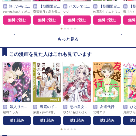
巻
賭けからはじまるサヨナラの恋【単話版】
巻
【期間限定無料】悪女は美しき獣の愛に咲く（単話版）
巻
ハズレではじまる溺愛人生～仕組まれた恋の相手はハイスぺ社長
巻
【期間限定無料】本好き令嬢は敏腕公爵様とひそやかに恋をする
巻
【期間限定無料】敵国の
わたぬきめん / ポルン
斎賀菜月 / 烏丸紫明
シジ
鈴石和生 / エトワール編集部
無料で読む
無料で読む
無料で読む
無料で読む
無料
●
●
●
●
●
もっと見る
この漫画を見た人はこれも見ています
巻
嫁入りのススメ～大正御曹司の強引な求婚～
巻
裏庭のドア、異世界に繋がる【分冊版】
巻
悪の皇女はもう誰も殺さない【分冊版】
巻
友達代行～あなたのお悩み解決します～
巻
ひとつの
福嶋ユッカ
芽生 / pome村 / 花守
やきいもほくほく / おちゃぼ水
北村エリ
真柴ひろ
試し読み
試し読み
試し読み
試し読み
試
●
●
●
●
●