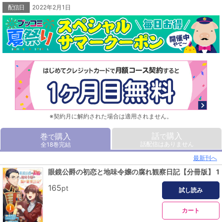
ズ!!笑いと涙と溢れるラブストーリーをお届けします！
配信日
2022年2月1日
※「小説家になろう」は株式会社ヒナプロジェクトの登録商標です。
※この商品は「眼鏡公爵の初恋と地味令嬢の腐れ観察日記」を1話ごとに分冊した
ものです。
(C)Oto Nagatsuki┴(C)2022 Natsuka Kouri
※契約月に解約された場合は適用されません。
話
購入
巻
購入
で
で
話配信はありません
全18巻完結
最新刊へ
眼鏡公爵の初恋と地味令嬢の腐れ観察日記【分冊版】 1
165
pt
試し読み
カート