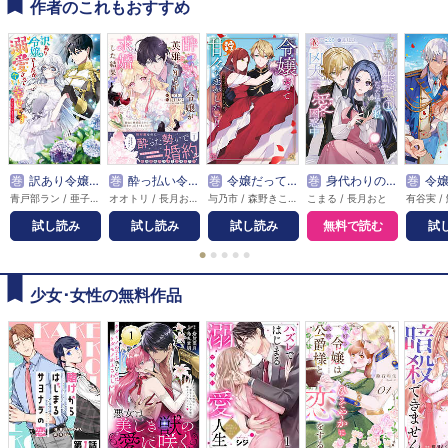
作者のこれもおすすめ
巻
訳あり令嬢でしたが、溺愛されて今では幸せです アンソロジーコミック
巻
酔っ払い令嬢が英雄と知らず求婚した結果 ～最強の神獣騎士から溺愛がはじまりました！？～（コミック）
巻
令嬢だって甘々な恋がしたい！！ アンソロジーコミック
巻
身代わりの生贄だったはずの私、凶犬王子の愛に困惑中
巻
令嬢たちのフルパ
青戸部ラン / 亜子 / あさぎかな / あさここの / 朝野りょう / 飛鳥 / 宛 / あまよかん / 彩瀬あいり / 有沢真尋 / あろえ / アンソロジー / 石河翠 / 伊七海五八 / オオトリ / ogita / 織部とき / 茅野ガク / かわのあきこ / 木の実山ユクラ / くまのみ鮭 / 五味ちひろ / 咲倉未来 / しきみ彰 / 斯波 / 鈴宮 / すめうむ / 雪菜 / 曽根原ツタ / 高岡れん / 立草岩央 / 九十九万里 / 当麻リコ / 殿水結子 / 戸山こま / 鳥居ナキ / 長月おと / 七十 / はいいろ / 羽おり / 狭倉朏 / 葉月 / 花散ここ / 柊一葉 / 妃々綺 / 星田かな / bouro / ぽんぬ / マチバリ / 黛けい / 三香 / 水野沙彰 / 深月アンネ / 蓑原みつき / 村井ナギサ / 森野リエタ / 月 / 湯本みこ / 夜子
オオトリ / 長月おと / 中條由良
与乃市 / 森野きこり / 長月おと / えぽしま / りったん / かみきわか / 石河翠 / 島辺津テイ / 志波咲良 / 桜井ゆっけ / 瀬尾優梨
こまる / 長月おと
試し読み
試し読み
試し読み
無料で読む
試
●
●
●
●
●
少女･女性の無料作品