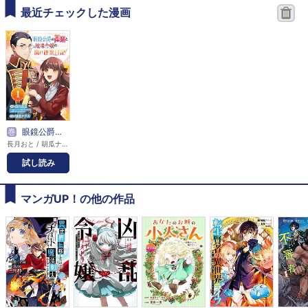
最近チェックした漫画
巻
眼鏡公爵の初恋と地味令嬢の腐れ観察日記【分冊版】
長月おと / 胡瓜ナツカ
試し読み
マンガUP！の他の作品