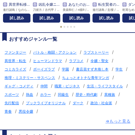
巻
異世界転移したのでチートを生かして魔法剣士やることにする
巻
凶乱令嬢ニア・リストン 病弱令嬢に転生した神殺しの武人の華麗なる無双録
巻
あなたのお城の小人さん ～御飯下さい、働きますっ～（コミック）【分冊版】
巻
転生賢者の異世界ライフ～第二の職業を得て、世界最強になりました～
巻
ダンジョンに閉じ込められて2
進行諸島 / なのら / 渡辺樹 / ともぞ
刀彼方 / 古代甲 / 磁石 / 南野海風
美袋和仁 / п猫R / 栗原一実
進行諸島 / 彭傑 / 風花風花
試し読み
試し読み
試し読み
試し読み
試
●
●
●
●
●
おすすめジャンル一覧
/
/
/
ファンタジー
バトル・格闘・アクション
ラブストーリー
/
/
/
/
異世界・転生
ヒューマンドラマ
ラブコメ
令嬢・聖女
/
/
/
/
/
コミカライズ
ボーイズラブ
学園
書店員すず木推し本
学生
/
/
推理・ミステリー・サスペンス
ちょっとオトナな青年マンガ
/
/
/
/
ギャグ・コメディ
仲間
職業・ビジネス
生活・ライフスタイル
/
/
/
/
/
/
スポーツ
熱血
ホラー
同級生
歴史・時代劇
異種族
/
/
/
/
先行配信
ブックライブオリジナル
ダーク
政治・社会派
/
/
青春
悪役令嬢
⇒もっと見る