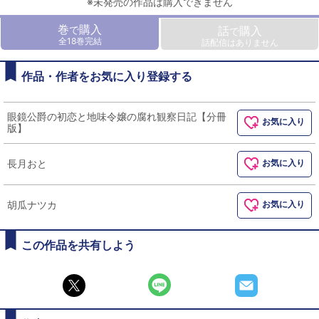
※未発売の作品は購入できません
巻
購入
で
話
購入
で
全18巻完結
話配信はありません
作品・作者をお気に入り登録する
眼鏡公爵の初恋と地味令嬢の腐れ観察日記【分冊
お気に入り
版】
長月おと
お気に入り
胡瓜ナツカ
お気に入り
この作品を共有しよう