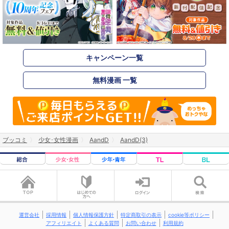
キャンペーン一覧
無料漫画 一覧
ブッコミ
少女･女性漫画
AandD
AandD(3)
運営会社
採用情報
個人情報保護方針
特定商取引の表示
cookie等ポリシー
アフィリエイト
よくある質問
お問い合わせ
利用規約