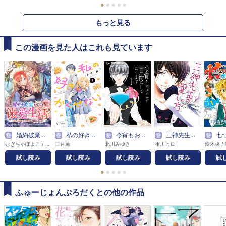
●
●
●
●
●
もっと見る
この漫画を見た人はこれも見ています
巻
婚約破棄からの溺愛生活 竜人皇太子の番に選ばれました 【連載版】
巻
私の好きはかくせない。
巻
今宵もお待ちしております
巻
三神先生の愛し方
巻
七つの大罪
むぎちゃぽよこ / 彩戸ゆめ / 小田すずか
三月薫
北川みゆき
相川ヒロ
鈴木央 /
試し読み
試し読み
試し読み
試し読み
試
●
●
●
●
●
ふゅーじょんぷろだくとの他の作品