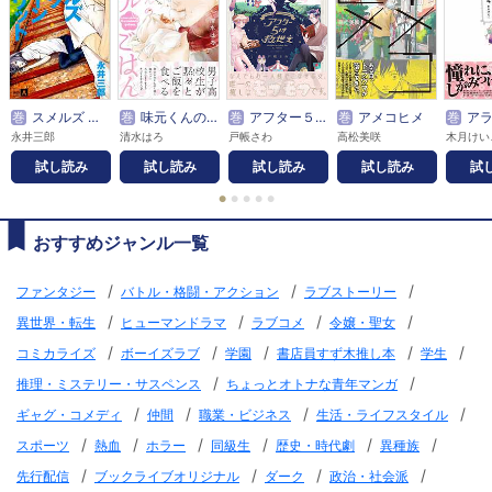
巻
スメルズ ライク グリーン スピリット SIDE-A
巻
味元くんの花マルごはん
巻
アフター５は救世主
巻
アメコヒメ
巻
アラサー女子
永井三郎
清水はろ
戸帳さわ
高松美咲
木月けい
試し読み
試し読み
試し読み
試し読み
試
●
●
●
●
●
おすすめジャンル一覧
/
/
/
ファンタジー
バトル・格闘・アクション
ラブストーリー
/
/
/
/
異世界・転生
ヒューマンドラマ
ラブコメ
令嬢・聖女
/
/
/
/
/
コミカライズ
ボーイズラブ
学園
書店員すず木推し本
学生
/
/
推理・ミステリー・サスペンス
ちょっとオトナな青年マンガ
/
/
/
/
ギャグ・コメディ
仲間
職業・ビジネス
生活・ライフスタイル
/
/
/
/
/
/
スポーツ
熱血
ホラー
同級生
歴史・時代劇
異種族
/
/
/
/
先行配信
ブックライブオリジナル
ダーク
政治・社会派