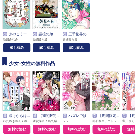
巻
きのこくーちか
巻
誤植の弟
巻
三千世界の箱庭づくり
新國みなみ
新國みなみ
新國みなみ
試し読み
試し読み
試し読み
少女･女性の無料作品
巻
賭けからはじまるサヨナラの恋【単話版】
巻
【期間限定無料】悪女は美しき獣の愛に咲く（単話版）
巻
ハズレではじまる溺愛人生～仕組まれた恋の相手はハイスぺ社長
巻
【期間限定無料】本好き令嬢は敏腕公爵様とひそやかに恋をする
巻
【期間限定無料】敵国の
わたぬきめん / ポルン
斎賀菜月 / 烏丸紫明
シジ
鈴石和生 / エトワール編集部
無料で読む
無料で読む
無料で読む
無料で読む
無料