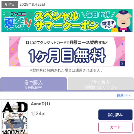
配信日
2025年8月22日
※契約月に解約された場合は適用されません。
話
購入
巻
購入
で
で
話配信はありません
3巻配信中
最新刊へ
AandD(1)
1,124
pt
試し読み
カート