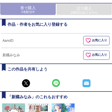
巻
購入
で
話
購入
で
3巻配信中
話配信はありません
作品・作者をお気に入り登録する
AandD
お気に入り
新國みなみ
お気に入り
この作品を共有しよう
「新國みなみ」のこれもおすすめ