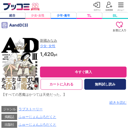
巻
AandD(3)
新國みなみ
少女･女性
1,420
pt
今すぐ購入
カートに入れる
無料試し読み
【すべての悪魔はかつては天使だった。】
「ウリエルは“あなたのもの”なんですよね？」
続きを読む
ーー七大天使のサマエルは恋をしたことで堕天した。
ジャンル
ラブストーリー
そんなサマエルを追い地獄へと向かうウリエル。
悪魔になったとしても、絶対に君を諦めない。
掲載誌
ふゅーじょんぷろだくと
その他、原罪シスターズのネフィリカは養父と衝突、
出版社
ふゅーじょんぷろだくと
ハニエルは幼くなったサタナキアとルシファーの面倒を見る。