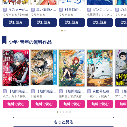
巻
うみゃーがね！名古屋の大須のみそのさん
巻
黒い薬師と白き竜姫
巻
31番目のユーリ 【連載版】
巻
ダンジョンシーカーズ～スマホアプリからはじまる現代ダンジョン制圧録～
巻
のぶな
くりきまる / Swind
くりきまる
くりきまる
七篠康晴 / くりきまる
くりきま
試し読み
試し読み
試し読み
試し読み
試
●
●
少年･青年の無料作品
巻
【期間限定無料】外れスキル【無限再生】が覚醒して世界最強になった ～最強の力を手にした俺は、敵対するその全てを蹂躙する～
巻
【期間限定 無料お試し版】ブラッククローバー
巻
【期間限定無料】魔導具師ダリヤはうつむかない ～Dahliya Wilts No More～【分冊版】
巻
異世界転移したら愛犬が最強になりました ～シルバーフェンリルと俺が異世界暮らしを始めたら～ THE COMIC
巻
【期間限定無料】雑用付与術
八又ナガト / 神代大志 / アンブル編集部
田畠裕基
住川惠 / 甘岸久弥 / 景
一花ハナ / 龍央 / りりんら
無料で読む
無料で読む
無料で読む
無料で読む
無料
●
●
●
●
●
もっと見る