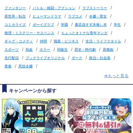
/
/
/
ファンタジー
バトル・格闘・アクション
ラブストーリー
/
/
/
/
異世界・転生
ヒューマンドラマ
ラブコメ
令嬢・聖女
/
/
/
/
/
コミカライズ
ボーイズラブ
学園
書店員すず木推し本
学生
/
/
推理・ミステリー・サスペンス
ちょっとオトナな青年マンガ
/
/
/
/
ギャグ・コメディ
仲間
職業・ビジネス
生活・ライフスタイル
/
/
/
/
/
/
スポーツ
熱血
ホラー
同級生
歴史・時代劇
異種族
/
/
/
/
先行配信
ブックライブオリジナル
ダーク
政治・社会派
/
/
青春
悪役令嬢
⇒もっと見る
キャンペーンから探す