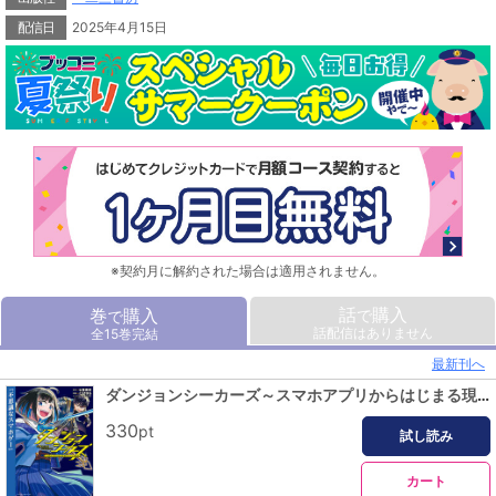
配信日
2025年4月15日
※契約月に解約された場合は適用されません。
話
購入
巻
購入
で
で
話配信はありません
全15巻完結
最新刊へ
ダンジョンシーカーズ～スマホアプリからはじまる現代ダンジョン制圧録～【分冊版】(ポルカコミックス)1
330
pt
試し読み
カート