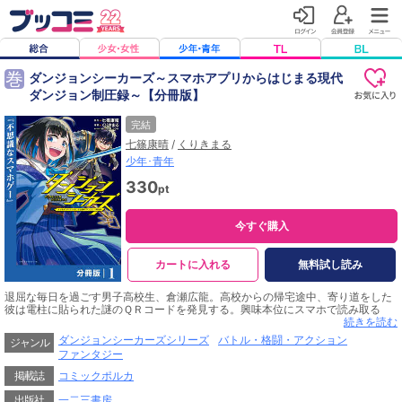
巻
ダンジョンシーカーズ～スマホアプリからはじまる現代
ダンジョン制圧録～【分冊版】
完結
七篠康晴
/
くりきまる
少年･青年
330
pt
今すぐ購入
カートに入れる
無料試し読み
退屈な毎日を過ごす男子高校生、倉瀬広龍。高校からの帰宅途中、寄り道をした
彼は電柱に貼られた謎のＱＲコードを発見する。興味本位にスマホで読み取る
と、とあるゲームアプリがダウンロードされた。アプリの名は、『ダンジョンシ
続きを読む
ーカーズ』。それはカメラ機能を使うことで、モンスターが跋扈するダンジョン
ダンジョンシーカーズシリーズ
バトル・格闘・アクション
ジャンル
へと転移できてしまう摩訶不思議な代物で……！？
ファンタジー
掲載誌
コミックポルカ
出版社
一二三書房