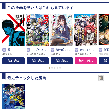
この漫画を見た人はこれも見ています
巻
罰
巻
モブだけど最強を目指します！ ～ゲーム世界に転生した俺は自由に強さを追い求める～
巻
隣の席の陰キャ女子が推し歌い手だった～俺の曲を歌ってくれ！～
巻
はじまりの町の育て屋さん～追放された万能育成師はポンコツ冒険者を覚醒させて最強スローライフを目指します～【単話版】
巻
闇取材 
柳内大樹
反面教師 / 五條さやか / 大熊猫介
佐糖アメ
榊 / 万野みずき / 大空若葉
試し読み
試し読み
試し読み
無料で読む
試
●
●
●
●
●
最近チェックした漫画