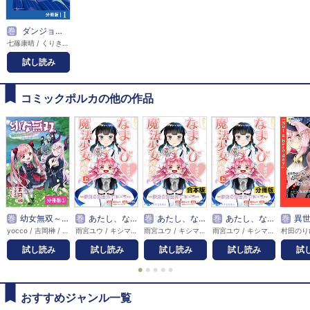
巻
ダンジョンシーカーズ～スマホアプリからはじまる現代ダンジョン制圧録～【分冊版】
七篠康晴 / くりきまる
試し読み
コミックポルカの他の作品
巻
幼女無双～仲間に裏切られた召喚師、魔族の幼女になって【英霊召喚】で溺愛スローライフを送る～【分冊版】(ポルカコミックス)
巻
あたし、なまくび♥だけど魔法少女はじめました！-夢見の異世界エルドラ-
巻
あたし、なまくび♥だけど魔法少女はじめました！-夢見の異世界エルドラ-【合本版】
巻
あたし、なまくび♥だけど魔法少女はじめました！-夢見の異世界エルドラ-【分冊版】
巻
異世界帰りの勇者に追放されたお
yocco / 吉岡榊 / にもし
雨宮ユウ / キシマカズオミ / sumire
雨宮ユウ / キシマカズオミ / sumire
雨宮ユウ / キシマカズオミ / sumire
試し読み
試し読み
試し読み
試し読み
試
●
●
●
●
●
おすすめジャンル一覧