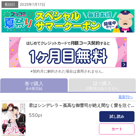
人気の【財閥御曹司シリーズ】第2弾！
配信日
2025年1月17日
(この作品は電子コミック誌comic Berry's Vol. 189・191・193・195・197掲載の
1話～5話を収録しております。重複購入にご注意ください)
※契約月に解約された場合は適用されません。
話
購入
巻
購入
で
で
話配信はありません
全4巻完結
最新刊へ
君はシンデレラ～孤高な御曹司が絶え間なく愛を注ぐ理由～【財閥御曹司シリーズ】1巻
550
pt
試し読み
カート