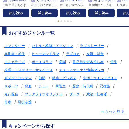
七星紗英 / あさぎ千夜春
莢乃りお / 佐倉伊織
宮ト青 / 滝井みらん
葦原由惟 / 一ノ瀬千景
試し読み
試し読み
試し読み
試し読み
試
●
●
●
●
●
おすすめジャンル一覧
/
/
/
ファンタジー
バトル・格闘・アクション
ラブストーリー
/
/
/
/
異世界・転生
ヒューマンドラマ
ラブコメ
令嬢・聖女
/
/
/
/
/
コミカライズ
ボーイズラブ
学園
書店員すず木推し本
学生
/
/
推理・ミステリー・サスペンス
ちょっとオトナな青年マンガ
/
/
/
/
ギャグ・コメディ
仲間
職業・ビジネス
生活・ライフスタイル
/
/
/
/
/
/
スポーツ
熱血
ホラー
同級生
歴史・時代劇
異種族
/
/
/
/
先行配信
ブックライブオリジナル
ダーク
政治・社会派
/
/
青春
悪役令嬢
⇒もっと見る
キャンペーンから探す