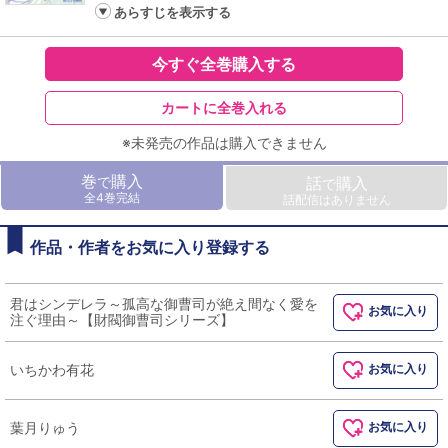
あらすじを表示する
今すぐ全巻購入する
カートに全巻入れる
※未発売の作品は購入できません
巻
購入
で
話
購入
で
全4巻完結
話配信はありません
作品・作者をお気に入り登録する
君はシンデレラ～孤高な御曹司が絶え間なく愛を
お気に入り
注ぐ理由～【財閥御曹司シリーズ】
いちかわ有花
お気に入り
葉月りゅう
お気に入り