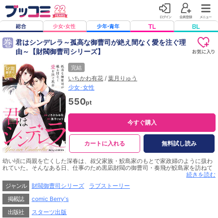
巻
君はシンデレラ～孤高な御曹司が絶え間なく愛を注ぐ理
由～【財閥御曹司シリーズ】
完結
いちかわ有花
/
葉月りゅう
少女･女性
550
pt
今すぐ購入
カートに入れる
無料試し読み
幼い頃に両親を亡くした深春は、叔父家族・鮫島家のもとで家政婦のように扱わ
れていた。そんなある日、仕事のため黒凪財閥の御曹司・奏飛が鮫島家を訪ねて
くることに。そして、深春の事情を知った奏飛はまさかの突然プロポーズをして
続きを読む
きて…!? 奏飛の手を取り、鮫島家を出ることを決意した深春。それからの日々
ジャンル
財閥御曹司シリーズ
ラブストーリー
は、高級ディナーに素敵なドレス、そして奏飛の優しさと、深春は底なしの溺愛
で満たされて…。
掲載誌
comic Berry's
この結婚は、最上級の愛に満ちている――シンデレラが王子様と結婚した、その
出版社
スターツ出版
後のお話。