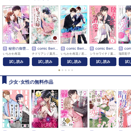
巻
秘密の御曹司とかりそめの恋人 ～君に捧げる約束のプロポーズ～（単話版）
巻
comic Berry’s見習い夫婦～エリート御曹司に娶られました～
巻
comic Berry’s極上パイロットが愛妻にご所望です
巻
comic Berry’s独占欲強めな社長の溺愛がとまりません！
巻
comic Berry’s極上パイロ
いちかわ有花
チドリアシ / 葉月りゅう
いちかわ有花 / 若菜モモ
シラカワイチ / 葉月りゅう
試し読み
試し読み
試し読み
試し読み
試
●
●
●
●
●
少女･女性の無料作品