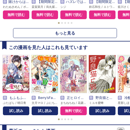
巻
賭けからはじまるサヨナラの恋【単話版】
巻
【期間限定無料】悪女は美しき獣の愛に咲く（単話版）
巻
ハズレではじまる溺愛人生～仕組まれた恋の相手はハイスぺ社長
巻
【期間限定無料】本好き令嬢は敏腕公爵様とひそやかに恋をする
巻
【期間限定無料】敵国の
わたぬきめん / ポルン
斎賀菜月 / 烏丸紫明
シジ
鈴石和生 / エトワール編集部
無料で読む
無料で読む
無料で読む
無料で読む
無料
●
●
●
●
●
もっと見る
この漫画を見た人はこれも見ています
巻
もふもふ魔獣と平穏に暮らしたいのでコワモテ公爵の求婚はお断りです
巻
Berry’sFantasy しあわせ食堂の異世界ご飯
巻
正ヒロインに転生して断罪されたけど、最強魔術師の王子様に溺愛されてます！？ 【短編】
巻
野良猫と狼［1話売り］
巻
冷酷な獣人王子に身代わりで嫁い
ぶたばら / 晴日青
文月マロ / ぷにちゃん / 雲屋ゆきお
まちねちね / 花菱ななみ
ミユキ蜜蜂
試し読み
試し読み
無料で読む
試し読み
試
●
●
●
●
●