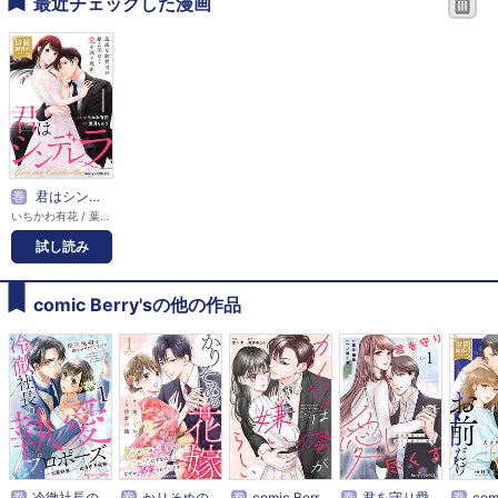
最近チェックした漫画
巻
君はシンデレラ～孤高な御曹司が絶え間なく愛を注ぐ理由～【財閥御曹司シリーズ】
いちかわ有花 / 葉月りゅう
試し読み
comic Berry'sの他の作品
巻
冷徹社長の執愛プロポーズ～花嫁契約は終わったはずですが！？～
巻
かりそめの花嫁～身代わりのお見合いがバレたはずなのに、なぜか溺愛されています～
巻
comic Berry’sカノジョは俺が嫌いらしい
巻
君を守り愛し尽くす～冷血警視正の隠しきれない激情～
巻
comic Berry’s愛したいの