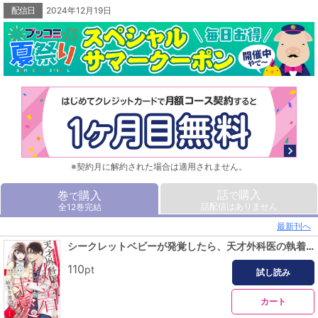
配信日
2024年12月19日
※契約月に解約された場合は適用されません。
話
購入
巻
購入
で
で
話配信はありません
全12巻完結
最新刊へ
シークレットベビーが発覚したら、天才外科医の執着求愛が始まりました【分冊版】1話
110
pt
試し読み
カート