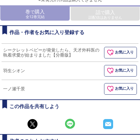
巻
購入
で
話
購入
で
全12巻完結
話配信はありません
作品・作者をお気に入り登録する
シークレットベビーが発覚したら、天才外科医の
お気に入り
執着求愛が始まりました【分冊版】
羽生シオン
お気に入り
一ノ瀬千景
お気に入り
この作品を共有しよう