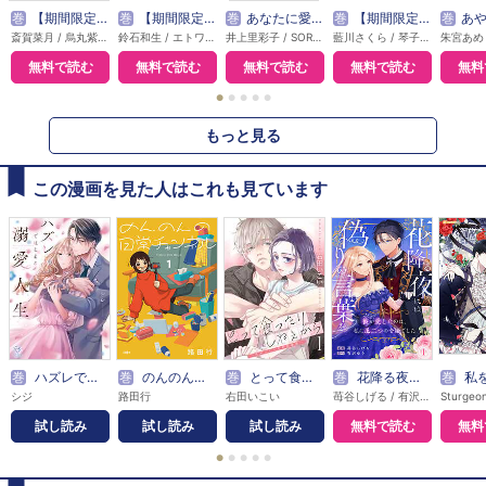
巻
【期間限定無料】悪女は美しき獣の愛に咲く（単話版）
巻
【期間限定無料】本好き令嬢は敏腕公爵様とひそやかに恋をする
巻
あなたに愛されなくても結構です【タテヨミ】
巻
【期間限定無料】敵国の公爵様に愛されすぎて暗殺できません！
巻
あやかし花嫁の告白～ごき
斎賀菜月 / 烏丸紫明
鈴石和生 / エトワール編集部
井上里彩子 / SORAJIMA
藍川さくら / 琴子 / エトワール編集部
無料で読む
無料で読む
無料で読む
無料で読む
無料
●
●
●
●
●
もっと見る
この漫画を見た人はこれも見ています
巻
ハズレではじまる溺愛人生～仕組まれた恋の相手はハイスぺ社長【単行本版】
巻
のんのんの日常チャンネル
巻
とって食ったりしねぇから～元ヤンくんとの恋事情～【描き下ろしおまけ付き特装版】
巻
花降る夜には偽りの言葉を～彼が愛したのは、私に瓜二つの令嬢でした～
巻
私を食べな
シジ
路田行
右田いこい
苺谷しげる / 有沢ゆう
試し読み
試し読み
試し読み
無料で読む
無料
●
●
●
●
●