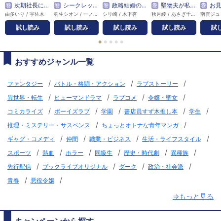
巻
次期社長に再会したら溺愛されてます
巻
シークレットベビーが発覚したら、天才外科医の執着求愛が始まりました
巻
政略結婚のはずが、溺愛旦那様がご執心すぎて離婚を許してくれません
巻
堅物夫が私（妻）と浮気しています！？
巻
お見合い代役からはじまる
由多いり / 宇佐木
羽生シオン / 一ノ瀬千景
シリ崎 / 木下杏
秋月綾 / あさぎ千夜春
試し読み
試し読み
試し読み
試し読み
試
●
●
●
●
●
おすすめジャンル一覧
/
/
/
ファンタジー
バトル・格闘・アクション
ラブストーリー
/
/
/
/
異世界・転生
ヒューマンドラマ
ラブコメ
令嬢・聖女
/
/
/
/
/
コミカライズ
ボーイズラブ
学園
書店員すず木推し本
学生
/
/
推理・ミステリー・サスペンス
ちょっとオトナな青年マンガ
/
/
/
/
ギャグ・コメディ
仲間
職業・ビジネス
生活・ライフスタイル
/
/
/
/
/
/
スポーツ
熱血
ホラー
同級生
歴史・時代劇
異種族
/
/
/
/
先行配信
ブックライブオリジナル
ダーク
政治・社会派
/
/
青春
悪役令嬢
⇒もっと見る