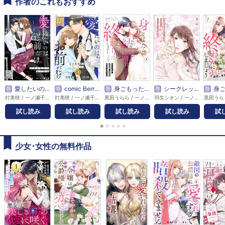
作者のこれもおすすめ
巻
愛したいのは、お前だけ～天才外科医の甘い策略～【財閥御曹司シリーズ】
巻
comic Berry’s愛したいのは、お前だけ～天才外科医の甘い策略～【財閥御曹司シリーズ】
巻
身ごもったら、この結婚は終わりにしましょう～身代わり花嫁はＳ系弁護士の溺愛に毎夜甘く啼かされる～
巻
シークレットベビーが発覚したら、天才外科医の執着求愛が始まりました
巻
身ごもったら、この結婚は終わりにしましょ
灯美咲 / 一ノ瀬千景
灯美咲 / 一ノ瀬千景
黒田うらら / 一ノ瀬千景
羽生シオン / 一ノ瀬千景
試し読み
試し読み
試し読み
試し読み
試
●
●
●
●
●
少女･女性の無料作品