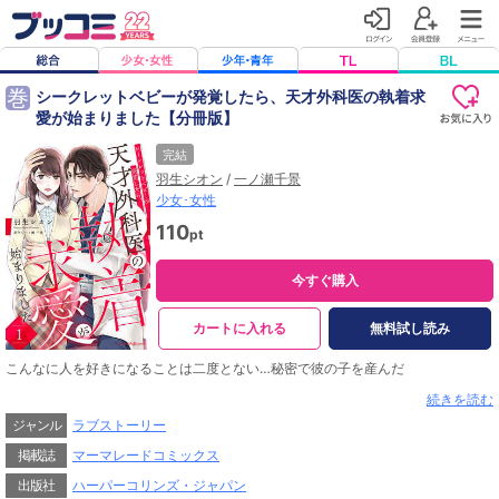
巻
シークレットベビーが発覚したら、天才外科医の執着求
愛が始まりました【分冊版】
完結
羽生シオン
/
一ノ瀬千景
少女･女性
110
pt
今すぐ購入
カートに入れる
無料試し読み
こんなに人を好きになることは二度とない…秘密で彼の子を産んだ
未婚で子供を育てている芹が働いている病院に新しく赴任してきた外科医、高遠
続きを読む
遥。彼は６年前、芹が本気で好きになった人だった。しかし、彼にとっては一時
ジャンル
ラブストーリー
の遊びにすぎず、妊娠に気がついたのは遥が海外留学に渡ったあとだった。捨て
たはずの芹に、再会した彼はなぜか強引に迫ってくる。「これでオレ以外の人間
掲載誌
マーマレードコミックス
に身体を見せられなくなる」あとがつくほど強いキスに、芹はとろけてしまっ
て…。
出版社
ハーパーコリンズ・ジャパン