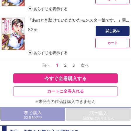
あらすじを表示する
「あのとき助けていただいたモンスター娘です。」異世界おっさん教師 突然のモテ期に困惑する【単話版】（２０）
82
pt
試し読み
カート
あらすじを表示する
前へ
1
2
3
次へ
今すぐ全巻購入する
カートに全巻入れる
※未発売の作品は購入できません
巻
購入
で
話
購入
で
60巻配信中
話配信はありません