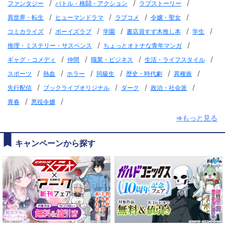
/
/
/
ファンタジー
バトル・格闘・アクション
ラブストーリー
/
/
/
/
異世界・転生
ヒューマンドラマ
ラブコメ
令嬢・聖女
/
/
/
/
/
コミカライズ
ボーイズラブ
学園
書店員すず木推し本
学生
/
/
推理・ミステリー・サスペンス
ちょっとオトナな青年マンガ
/
/
/
/
ギャグ・コメディ
仲間
職業・ビジネス
生活・ライフスタイル
/
/
/
/
/
/
スポーツ
熱血
ホラー
同級生
歴史・時代劇
異種族
/
/
/
/
先行配信
ブックライブオリジナル
ダーク
政治・社会派
/
/
青春
悪役令嬢
⇒もっと見る
キャンペーンから探す