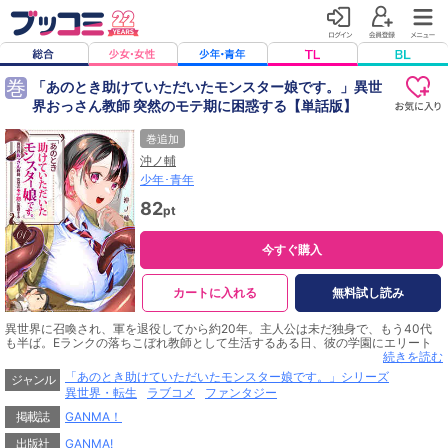
巻
「あのとき助けていただいたモンスター娘です。」異世
界おっさん教師 突然のモテ期に困惑する【単話版】
巻追加
沖ノ輔
少年･青年
82
pt
今すぐ購入
カートに入れる
無料試し読み
異世界に召喚され、軍を退役してから約20年。主人公は未だ独身で、もう40代
も半ば。Eランクの落ちこぼれ教師として生活するある日、彼の学園にエリート
の「モンスター娘」が転校してくるのだった。。（著者名：沖ノ輔）
続きを読む
「あのとき助けていただいたモンスター娘です。」シリーズ
ジャンル
異世界・転生
ラブコメ
ファンタジー
掲載誌
GANMA！
出版社
GANMA!