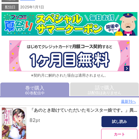
配信日
2025年1月1日
※契約月に解約された場合は適用されません。
話
購入
巻
購入
で
で
話配信はありません
60巻配信中
最新刊へ
「あのとき助けていただいたモンスター娘です。」異世界おっさん教師 突然のモテ期に困惑する【単話版】（１）
82
pt
試し読み
カート