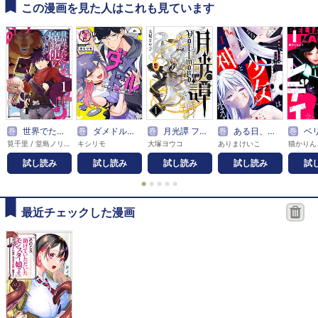
この漫画を見た人はこれも見ています
巻
世界でただ一人の魔物使い ～転職したら魔王に間違われました～
巻
ダメドルと世界に1人だけのファン
巻
月光譚 フォルモーント
巻
ある日、少女は神となる
巻
ベリア
筧千里 / 堂島ノリオ / hu-ko
キシリモ
大塚ヨウコ
ありまけいこ
猫かりん
試し読み
試し読み
試し読み
試し読み
試
●
●
●
●
●
最近チェックした漫画