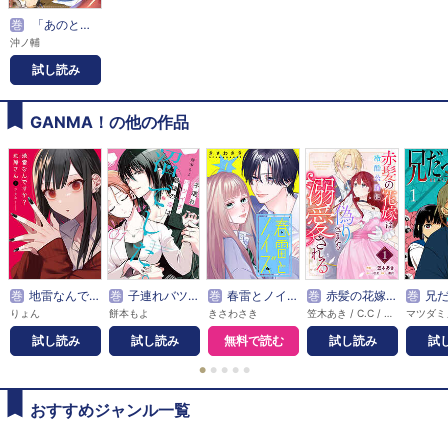
巻
「あのとき助けていただいたモンスター娘です。」異世界おっさん教師 突然のモテ期に困惑する【単話版】
沖ノ輔
試し読み
GANMA！の他の作品
巻
地雷なんですか？地原さん
巻
子連れバツイチ、最後の恋は沼でした。
巻
春雷とノイズ【単話版】
巻
赤髪の花嫁は冷酷公爵に偽りさえも溺愛される【単話版】
巻
兄だった
りょん
餅本もよ
きさわさき
笠木あき / C.C / 湊月
マツダミ
試し読み
試し読み
無料で読む
試し読み
試
●
●
●
●
●
おすすめジャンル一覧