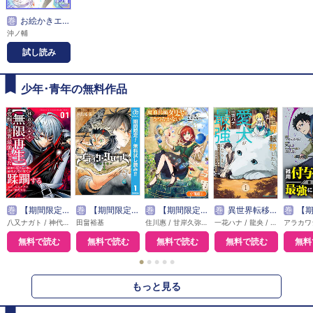
巻
お絵かきエルフは3600倍速で魔法業界を無双する
沖ノ輔
試し読み
少年･青年の無料作品
巻
【期間限定無料】外れスキル【無限再生】が覚醒して世界最強になった ～最強の力を手にした俺は、敵対するその全てを蹂躙する～
巻
【期間限定 無料お試し版】ブラッククローバー
巻
【期間限定無料】魔導具師ダリヤはうつむかない ～Dahliya Wilts No More～【分冊版】
巻
異世界転移したら愛犬が最強になりました ～シルバーフェンリルと俺が異世界暮らしを始めたら～ THE COMIC
巻
【期間限定無料】雑用付与術
八又ナガト / 神代大志 / アンブル編集部
田畠裕基
住川惠 / 甘岸久弥 / 景
一花ハナ / 龍央 / りりんら
無料で読む
無料で読む
無料で読む
無料で読む
無料
●
●
●
●
●
もっと見る