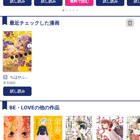
試し読み
試し読み
無料で読む
試し読み
試
●
●
●
●
●
最近チェックした漫画
巻
ちはやふる ｐｌｕｓ きみがため
末次由紀
試し読み
BE・LOVEの他の作品