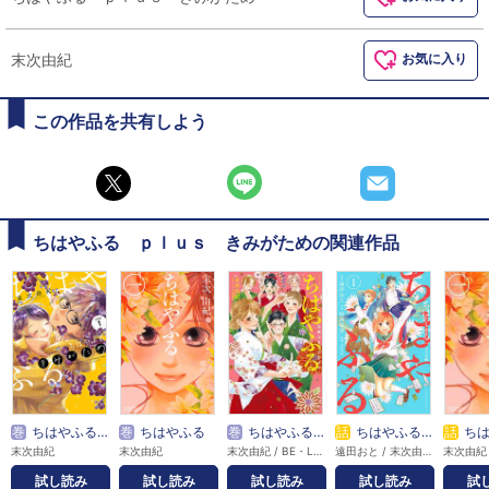
末次由紀
お気に入り
この作品を共有しよう
ちはやふる ｐｌｕｓ きみがための関連作品
巻
ちはやふる ｐｌｕｓ きみがため 分冊版
巻
ちはやふる
巻
ちはやふる 公式コミックガイド
話
ちはやふる 中学生編
話
ち
末次由紀
末次由紀
末次由紀 / BE・LOVE編集部
遠田おと / 末次由紀 / 時海結以
末次由紀
試し読み
試し読み
試し読み
試し読み
試