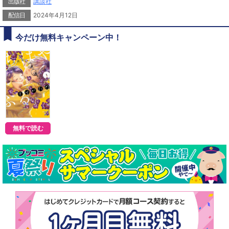
出版社
講談社
その強き意志は、誰がために――。
あらたな『ちはやふる』始動！
配信日
2024年4月12日
今だけ無料キャンペーン中！
無料で読む