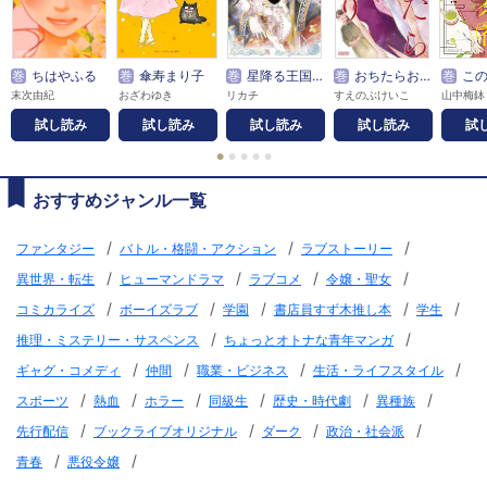
巻
ちはやふる
巻
傘寿まり子
巻
星降る王国のニナ
巻
おちたらおわり
巻
この恋、
末次由紀
おざわゆき
リカチ
すえのぶけいこ
山中梅鉢
試し読み
試し読み
試し読み
試し読み
試
●
●
●
●
●
おすすめジャンル一覧
/
/
/
ファンタジー
バトル・格闘・アクション
ラブストーリー
/
/
/
/
異世界・転生
ヒューマンドラマ
ラブコメ
令嬢・聖女
/
/
/
/
/
コミカライズ
ボーイズラブ
学園
書店員すず木推し本
学生
/
/
推理・ミステリー・サスペンス
ちょっとオトナな青年マンガ
/
/
/
/
ギャグ・コメディ
仲間
職業・ビジネス
生活・ライフスタイル
/
/
/
/
/
/
スポーツ
熱血
ホラー
同級生
歴史・時代劇
異種族
/
/
/
/
先行配信
ブックライブオリジナル
ダーク
政治・社会派
/
/
青春
悪役令嬢