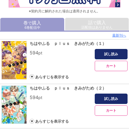
※契約月に解約された場合は適用されません。
話
購入
巻
購入
で
で
話配信はありません
6巻配信中
最新刊へ
ちはやふる ｐｌｕｓ きみがため（１）
594
pt
試し読み
カート
あらすじを表示する
ちはやふる ｐｌｕｓ きみがため（２）
594
pt
試し読み
カート
あらすじを表示する