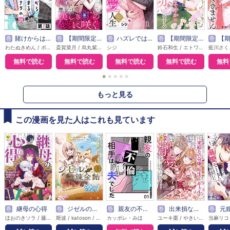
巻
賭けからはじまるサヨナラの恋【単話版】
巻
【期間限定無料】悪女は美しき獣の愛に咲く（単話版）
巻
ハズレではじまる溺愛人生～仕組まれた恋の相手はハイスぺ社長
巻
【期間限定無料】本好き令嬢は敏腕公爵様とひそやかに恋をする
巻
【期間限定無料】敵国の
わたぬきめん / ポルン
斎賀菜月 / 烏丸紫明
シジ
鈴石和生 / エトワール編集部
無料で読む
無料で読む
無料で読む
無料で読む
無料
●
●
●
●
●
もっと見る
この漫画を見た人はこれも見ています
巻
継母の心得
巻
ジゼルの錬金飴
巻
親友の不倫相手は、夫でした【単話版】
巻
出来損ない令嬢に転生したギャルが見返すために努力した結果、溺愛されてますけど何か文句ある？
巻
元婚約者から逃げるため吸血伯爵に恋人の
ほおのきソラ / 藤丸豆ノ介 / トール
斯波 / katoson / LINO
カッポレ・みほ
ユーキ棗 / やきいもほくほく