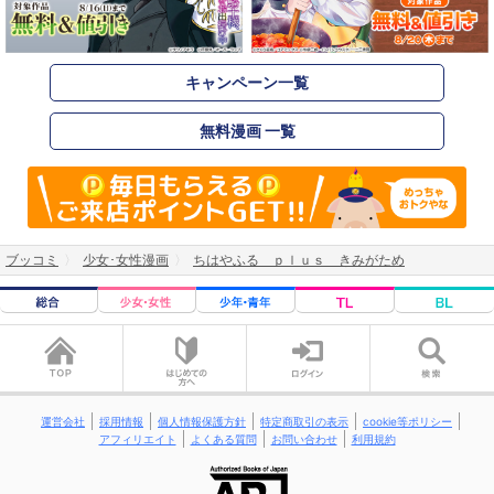
キャンペーン一覧
無料漫画 一覧
ブッコミ
少女･女性漫画
ちはやふる ｐｌｕｓ きみがため
運営会社
採用情報
個人情報保護方針
特定商取引の表示
cookie等ポリシー
アフィリエイト
よくある質問
お問い合わせ
利用規約