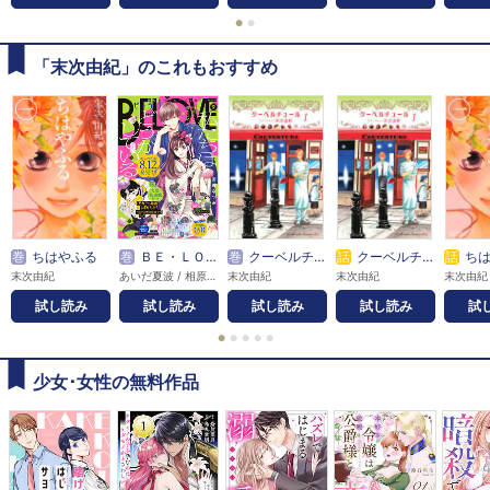
●
●
「末次由紀」のこれもおすすめ
巻
ちはやふる
巻
ＢＥ・ＬＯＶＥ
巻
クーベルチュール
話
クーベルチュール
話
ち
末次由紀
あいだ夏波 / 相原一心 / 愛本みずほ / あおいぐぐ / 蒼井まもる / 青井みと / 秋野桜花 / アキヤマ香 / アサダニッキ / 朝比奈寿 / 阿仁谷ユイジ / 阿部暁子 / 阿部快征 / 新井敬太 / 有沢ゆう希 / 安藤なつみ / 家野うい / 五十嵐大介 / 石川泉 / 伊田チヨ子 / 入江喜和 / 上田堪大 / 植田圭輔 / 上田美和 / 植月えみり / 上村秀子 / 植村颯太 / 卯月みか / 宇野結也 / ウラ / 詠里 / 絵丘しがの / 江坂純 / 大久保ヒロミ / 大崎捺希 / 大島彰子 / 大谷紀子 / 丘上あい / 岡田卓也 / 岡野海斗 / 岡峯有衣子 / 沖田さとり / おざわゆき / 押花百栞 / 織田涼 / 神楽坂淳 / 加藤羽入 / 加藤大悟 / 香穂 / 雁須磨子 / きくちくらげ / 貴嶋啓 / 北駒生 / 木原瑠生 / 久昌歩夢 / 京典和玖 / KUJIRA / くまの柚子 / 雲田はるこ / クロコ / 花糸 / 小藤まつ / こなみかなた / 小松江里子 / 小森江莉 / こやまゆかり / さいきまこ / 斎藤かよこ / 斉藤倫 / 斎藤倫 / 佐伯亮 / 坂井恵理 / さくましおり / 佐久間長寿 / 佐久間結衣 / 桜乃みか / 桜葉ケイ / 佐藤たかみち / 塩田一期 / 式田奈央 / 重松成美 / 篠丸のどか / 志真てら子 / 庄司陽子 / しりもと / 慎結 / 末次由紀 / すえのぶけいこ / 鈴木大介 / 鈴木望 / 鈴宮ユニコ / 砂川脩弥 / 清野静流 / 瀬戸めぐむ / 素笛ゆたか / 空神セイ / 高瀬隼子 / 高橋怜也 / 瀧波ユカリ / 武本悠佑 / 立羽りんご / たろ / 稚野鳥子 / CHIRU / TWiN PARADOX / 坪倉康晴 / 鶴ゆみか / テレビ朝日 / 柊太朗 / 遠山えま / 徳尾浩司 / なかえ未桜 / 中尾暢樹 / ナカガワパリ / 中野まや花 / 中山咲月 / ながめ空 / 凪良ゆう / なつみ理奈 / 夏目靫子 / 㐂 / 南国ばなな / 南波あつこ / 二階堂幸 / NTV・J Storm / 灰塚宗史 / 萩原ケイク / 泰和生 / 花塚由 / 波間信子 / ハルノ晴 / ばったん / ばぶぱち / ひうらさとる / ひさわゆみ / 日生マユ / 日々の杏 / 平塚まる / 広瀬なつめ / BE・LOVE編集部 / PEACH-PIT / 福井巴也 / 藤緒あい / 藤末さくら / 藤田浩太朗 / 古河コビー / 古里こう / 堀海登 / 本多モコ / 前嶋曜 / 魔神ぐり子 / 眞生みち / 松井勇歩 / まるかわ丸 / 丸木戸マキ / 美麻りん / みきもと凛 / mitsu / 満井春香 / 三川嶺 / 三津キヨ / 皆木一舞 / 峯田大夢 / 宮城紘大 / 宮﨑雅也 / 村岡恵 / むろ文子 / 目野真琴 / 最上蛍 / もすこ / 望月桜 / モリエサトシ / 杜野亜希 / 山田はまち / 大和和紀 / 山中梅鉢 / 夢殿ミモザ / 横田龍儀 / 米村知希 / 夜宵野十六 / 雷蔵 / ラトナ・サリ・デヴィ・スカルノ / リカチ / りにあ・かたや / 六反りょう / 脇田茜 / 渡辺ペコ
末次由紀
末次由紀
末次由紀
試し読み
試し読み
試し読み
試し読み
試
●
●
●
●
●
少女･女性の無料作品