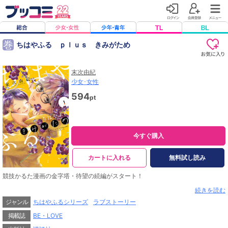
巻
ちはやふる ｐｌｕｓ きみがため
末次由紀
少女･女性
594
pt
今すぐ購入
カートに入れる
無料試し読み
競技かるた漫画の金字塔・待望の続編がスタート！
舞台は千早たちが卒業してすぐあとの瑞沢かるた部。
続きを読む
競技かるたで全国制覇を目指す一年生の長良凛月（ながら りつ）は
ジャンル
ちはやふるシリーズ
ラブストーリー
全国制覇をめざし部活に取り組んでいるが、なかなかうまくいかない。
それでも真摯に真剣に向き合う彼の姿勢は、周囲をそして自分自身の"心"を突き
掲載誌
BE・LOVE
動かしていく…。