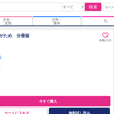
検索
セーフ
少女・
少年・
TL
女性
青年
がため 分冊版
性
t
今すぐ購入
カートに入れる
無料試し読み