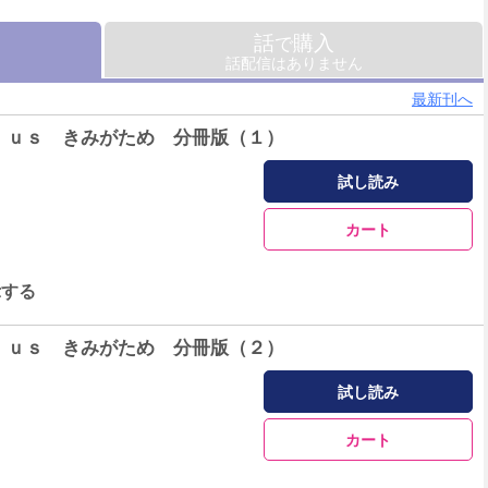
話
購入
で
話配信はありません
最新刊へ
ｌｕｓ きみがため 分冊版（１）
試し読み
カート
示する
ｌｕｓ きみがため 分冊版（２）
試し読み
カート