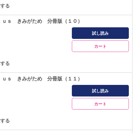
示する
ｌｕｓ きみがため 分冊版（１０）
試し読み
カート
示する
ｌｕｓ きみがため 分冊版（１１）
試し読み
カート
示する