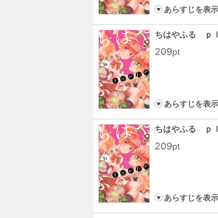
あらすじを表
ちはやふる ｐ
209
pt
あらすじを表
ちはやふる ｐ
209
pt
あらすじを表