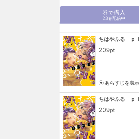
巻
購入
で
23巻配信中
ちはやふる ｐ
209
pt
あらすじを表
ちはやふる ｐ
209
pt