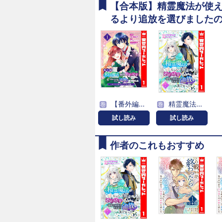
【合本版】精霊魔法が使
るより追放を選びました
【番外編】精霊魔法が使えない無能だと婚約破棄されたので、義妹の奴隷になるより追放を選びました～エスメラルダ＆イグニス編～
精霊魔法が使えない無能だと婚約破棄されたので、義妹の奴隷になるより追放を選びました
巻
巻
試し読み
試し読み
作者のこれもおすすめ