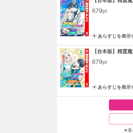
679
pt
あらすじを表示
679
pt
あらすじを表示
※