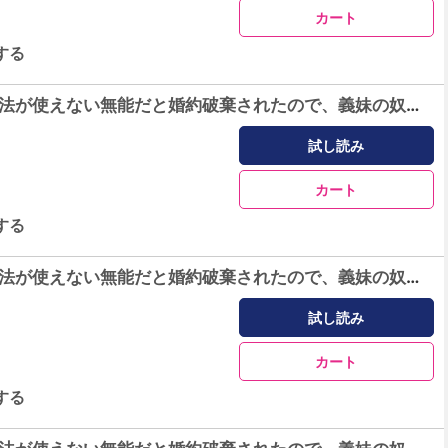
カート
する
【合本版】精霊魔法が使えない無能だと婚約破棄されたので、義妹の奴隷になるより追放を選びました 2
試し読み
カート
する
【合本版】精霊魔法が使えない無能だと婚約破棄されたので、義妹の奴隷になるより追放を選びました 3
試し読み
カート
する