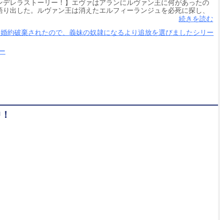
ンデレラストーリー！】エヴァはアランにルヴァン王に何があったの
語り出した。ルヴァン王は消えたエルフィーランジュを必死に探し、
女はすでに憔悴していて――。 ※「精霊魔法が使えない無能だと婚
続きを読む
り追放を選びました」21～25巻をまとめて収録したものです。重複
と婚約破棄されたので、義妹の奴隷になるより追放を選びましたシリー
ー
中！