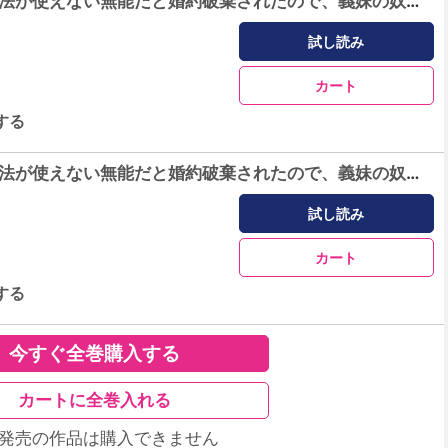
【合本版】精霊魔法が使えない無能だと婚約破棄されたので、義妹の奴隷になるより追放を選びました 4
試し読み
カート
する
【合本版】精霊魔法が使えない無能だと婚約破棄されたので、義妹の奴隷になるより追放を選びました 5
試し読み
カート
する
今すぐ全巻購入する
カートに全巻入れる
未発売の作品は購入できません