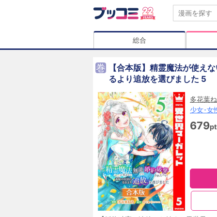
総合
巻
【合本版】精霊魔法が使えな
るより追放を選びました 5
多花葉ね
少女･女
679
pt