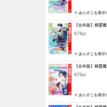
あらすじを表示
679
pt
あらすじを表示
679
pt
あらすじを表示