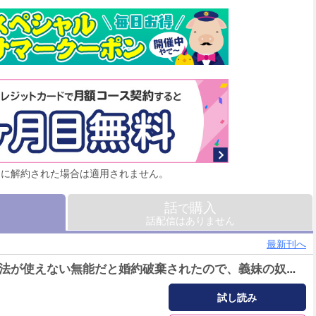
月に解約された場合は適用されません。
話
購入
で
話配信はありません
最新刊へ
【合本版】精霊魔法が使えない無能だと婚約破棄されたので、義妹の奴隷になるより追放を選びました 1
試し読み