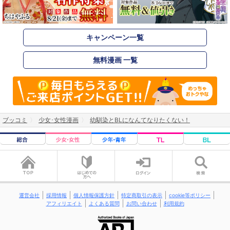
キャンペーン一覧
無料漫画 一覧
ブッコミ
少女･女性漫画
幼馴染とBLになんてなりたくない！
運営会社
採用情報
個人情報保護方針
特定商取引の表示
cookie等ポリシー
アフィリエイト
よくある質問
お問い合わせ
利用規約