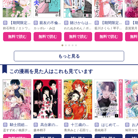
巻
【期間限定無料】本好き令嬢は敏腕公爵様とひそやかに恋をする
巻
親友の不倫相手は、夫でした【単話版】
巻
賭けからはじまるサヨナラの恋【単話版】
巻
【期間限定無料】敵国の公爵様に愛されすぎて暗殺できません！
巻
【期間限定無料】悪
鈴石和生 / エトワール編集部
カッポレ・みほ
わたぬきめん / ポルン
藍川さくら / 琴子 / エトワール編集部
無料で読む
無料で読む
無料で読む
無料で読む
無料
●
●
●
●
●
もっと見る
この漫画を見た人はこれも見ています
巻
騎士団総長の花嫁 すべてを諦めた妻を望んだ冷酷公爵の溺愛（分冊版）
巻
高台家の人々
巻
十三歳の誕生日、皇后になりました。【電子特別版】
巻
はじめてのおにいちゃん 分冊版
巻
お人好し悪役令嬢の復讐計画～死に戻り令
盃すずめ / 柚原テイル
森本梢子
青井みと / 石田リンネ
香純裕子