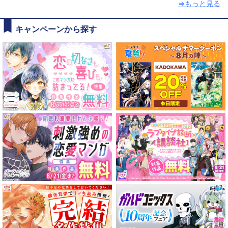
⇒もっと見る
キャンペーンから探す