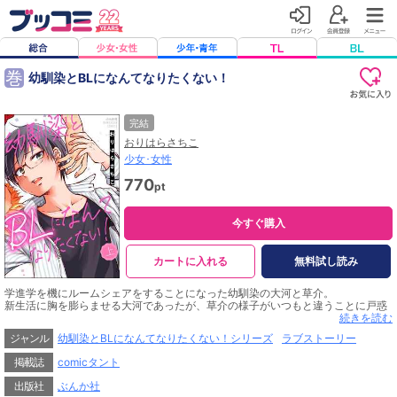
巻
幼馴染とBLになんてなりたくない！
完結
おりはらさちこ
少女･女性
770
pt
今すぐ購入
カートに入れる
無料試し読み
学進学を機にルームシェアをすることになった幼馴染の大河と草介。
新生活に胸を膨らませる大河であったが、草介の様子がいつもと違うことに戸惑
いはじめる。
続きを読む
ちょっと触れただけで頬を赤らめ、おそろいのマグカップを用意し、引っ越しの
ジャンル
幼馴染とBLになんてなりたくない！シリーズ
ラブストーリー
荷ほどき中にはキス未遂も!?
「草介……絶対俺のこと好きじゃん!!」巨乳大好き鈍感男子と、好きすぎる思いが
掲載誌
comicタント
隠しきれないツンデレ男子の危うい（!?）共同生活がはじまる!!
出版社
ぶんか社