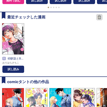
無料で読む
試し読み
試し読み
試し読み
試
●
●
●
●
●
最近チェックした漫画
巻
幼馴染とBLになんてなりたくない！
おりはらさちこ
試し読み
comicタントの他の作品