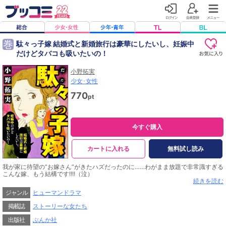
巻
駄々っ子嫁 結婚式と新婚旅行は豪華にしたいし、妊娠中
だけどタバコも吸いたいの！
小野拓実
少女･女性
770
pt
今すぐ購入
カートに入れる
無料試し読み
我が家に待望の“お嫁さん”がきたハズだったのに……わがまま放題で非常識すぎる
こんな嫁、もう結構です!!!!（泣）
専業主婦の私の悩みは、妊娠5カ月にもかかわらずストレス発散のためだけにタ
続きを読む
バコを吸ってしまう嫁・彩音の存在。
ジャンル
ヒューマンドラマ
母親になるというのになんて身勝手な…本当に子供を育てていく覚悟はあるのだ
ろうか……。
掲載誌
ストーリーな女たち
読者の本当にあった身内のトラブルをコミカライズする傑作選全5話!!
出版社
ぶんか社