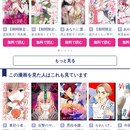
巻
【期間限定無料】悪女は美しき獣の愛に咲く（単話版）
巻
【期間限定無料】本好き令嬢は敏腕公爵様とひそやかに恋をする
巻
あなたに愛されなくても結構です【タテヨミ】
巻
【期間限定無料】敵国の公爵様に愛されすぎて暗殺できません！
巻
あやかし花嫁の告白～ごき
斎賀菜月 / 烏丸紫明
鈴石和生 / エトワール編集部
井上里彩子 / SORAJIMA
藍川さくら / 琴子 / エトワール編集部
無料で読む
無料で読む
無料で読む
無料で読む
無料
●
●
●
●
●
もっと見る
この漫画を見た人はこれも見ています
巻
裏切り者に復讐の花束を～絶対に許さない～
巻
反撃のサレ妻 ～シタ夫に復讐を～
巻
悪役令嬢は趣味に没頭します
巻
かわいげのない女【単話】
巻
外面男子の