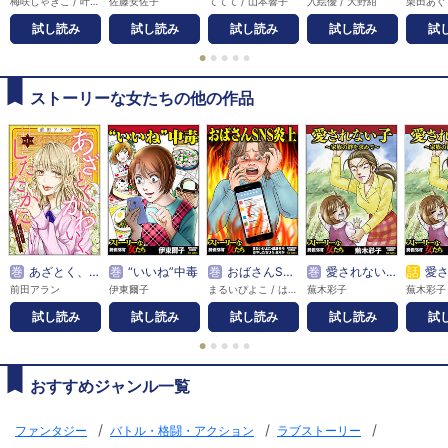
梅咲しゃきこ / 叶 / でじおとでじこレッド / 藤平久子 / 山元あやま
佐藤安佐子
ててて / 山本響子
入絵優 / 大野紺
栗田あぐ
試し読み
試し読み
試し読み
試し読み
試
●
●
●
●
●
ストーリーな女たちの他の作品
巻
あざとく、かわいく、したたかに ～私のこと、かわいいだけだと思ってた？～（分冊版）
巻
“いいね”中毒
巻
おばさんSNS炎上
巻
愛されない子～家族の絆を求めて～
話
愛されない子
前田アラン
伊東爾子
まるいぴよこ / はやしだちひろ / 庭りか / 瓜渡モモ
蕪木彩子
蕪木彩子
試し読み
試し読み
試し読み
試し読み
試
●
●
●
●
●
おすすめジャンル一覧
/
/
/
ファンタジー
バトル・格闘・アクション
ラブストーリー