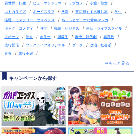
/
/
/
/
異世界・転生
ヒューマンドラマ
ラブコメ
令嬢・聖女
/
/
/
/
/
コミカライズ
ボーイズラブ
学園
書店員すず木推し本
学生
/
/
推理・ミステリー・サスペンス
ちょっとオトナな青年マンガ
/
/
/
/
ギャグ・コメディ
仲間
職業・ビジネス
生活・ライフスタイル
/
/
/
/
/
/
スポーツ
熱血
ホラー
同級生
歴史・時代劇
異種族
/
/
/
/
先行配信
ブックライブオリジナル
ダーク
政治・社会派
/
/
青春
悪役令嬢
⇒もっと見る
キャンペーンから探す