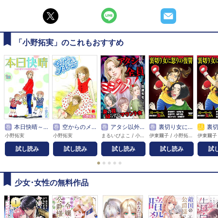
「小野拓実」のこれもおすすめ
巻
本日快晴～3つ子ママの育児日記～
巻
空からのメッセージ
巻
アタシ以外、全員ミジメ！ ～身の程知らずなマウント女～
巻
裏切り女に怒りの復讐
話
裏切り
小野拓実
小野拓実
まるいぴよこ / 小野拓実 / 和田海里 / 庭りか / なかのゆみ / 桐野さおり
伊東爾子 / 小野拓実 / 瓜渡モモ / 和田海里 / 阪口ナオミ / 神崎順子
試し読み
試し読み
試し読み
試し読み
試
●
●
●
●
●
少女･女性の無料作品