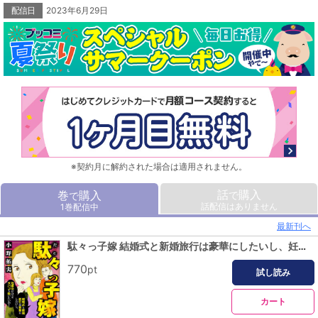
配信日
2023年6月29日
※契約月に解約された場合は適用されません。
話
購入
巻
購入
で
で
話配信はありません
1巻配信中
最新刊へ
駄々っ子嫁 結婚式と新婚旅行は豪華にしたいし、妊娠中だけどタバコも吸いたいの！
770
pt
試し読み
カート