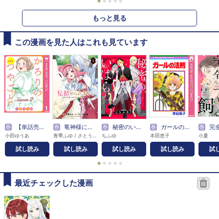
●
●
●
●
●
もっと見る
この漫画を見た人はこれも見ています
巻
【単話売】かろりのつやごと Season2
巻
竜神様に見初められまして～虐げられ令嬢の三食もふもふ溺愛付き生活～
巻
秘密のいばら 【連載版】
巻
ガールの法則
巻
完全ニャる飼育～コワモ
小田ゆうあ
青季ふゆ / さとうきび畑 / みつなり都
ちふゆ
本田恵子
小夏
試し読み
試し読み
試し読み
試し読み
試
●
●
●
●
●
最近チェックした漫画