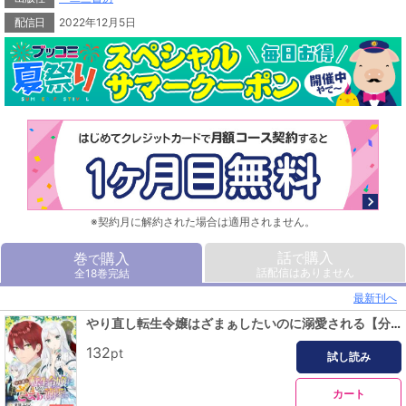
配信日
2022年12月5日
※契約月に解約された場合は適用されません。
話
購入
巻
購入
で
で
話配信はありません
全18巻完結
最新刊へ
やり直し転生令嬢はざまぁしたいのに溺愛される【分冊版】 (ラワーレコミックス)1
132
pt
試し読み
カート