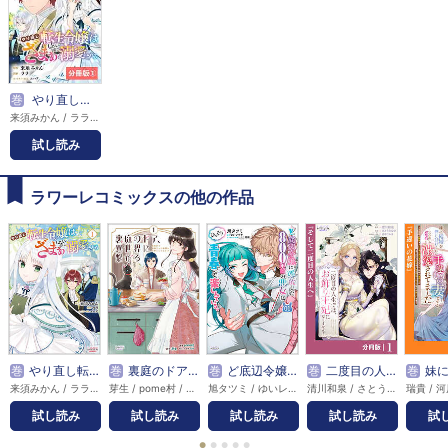
巻
やり直し転生令嬢はざまぁしたいのに溺愛される【分冊版】
来須みかん / ララ / ユハズ
試し読み
ラワーレコミックスの他の作品
巻
やり直し転生令嬢はざまぁしたいのに溺愛される
巻
裏庭のドア、異世界に繋がる
巻
ど底辺令嬢に憑依した800年前の悪女はひっそり青春を楽しんでいる。
巻
二度目の人生では、お飾り王妃になりません！【分冊版】
巻
妹に結婚を押し付けられた手違いの
来須みかん / ララ / ユハズ
芽生 / pome村 / 花守
旭タツミ / ゆいレギナ / とよた瑣織
清川和泉 / さとうさなえ / 音中さわき
試し読み
試し読み
試し読み
試し読み
試
●
●
●
●
●