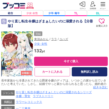
巻
やり直し転生令嬢はざまぁしたいのに溺愛される【分冊
版】
完結
来須みかん
/
ララ
/
ユハズ
少女･女性
132
pt
今すぐ購入
カートに入れる
無料試し読み
長年家族から冷遇されてきた公爵家令嬢のディアは、いつかこの家から出ていき
たいと考えていた。しかし、結婚でやっと家から出られると思ったら、婚約者の
アーノルド王子は愛人を侍らせディアを無視する最低野郎。結婚式の日に、王子
続きを読む
の愛人にわざとドレスの裾を踏まれて階段から転げ落ち、16歳の若さで死んでし
やり直し転生令嬢はざまぁしたいのに溺愛されるシリーズ
ジャンル
まう。しかしディアは神々により特殊能力を授けられ、14歳から人生をやり直す
令嬢・聖女
ラブストーリー
ことに。そこでディアは、今度の人生は『アーノルドに徹底的にざまぁしてや
る！』と決意する！
掲載誌
ラワーレコミックス
出版社
一二三書房