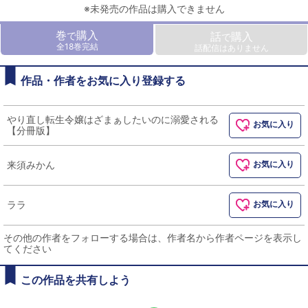
※未発売の作品は購入できません
巻
購入
で
話
購入
で
全18巻完結
話配信はありません
作品・作者をお気に入り登録する
やり直し転生令嬢はざまぁしたいのに溺愛される
お気に入り
【分冊版】
来須みかん
お気に入り
ララ
お気に入り
その他の作者をフォローする場合は、作者名から作者ページを表示し
てください
この作品を共有しよう