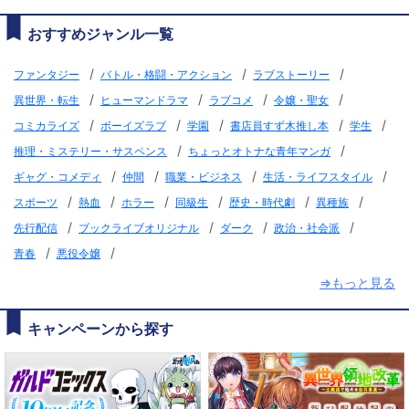
おすすめジャンル一覧
/
/
/
ファンタジー
バトル・格闘・アクション
ラブストーリー
/
/
/
/
異世界・転生
ヒューマンドラマ
ラブコメ
令嬢・聖女
/
/
/
/
/
コミカライズ
ボーイズラブ
学園
書店員すず木推し本
学生
/
/
推理・ミステリー・サスペンス
ちょっとオトナな青年マンガ
/
/
/
/
ギャグ・コメディ
仲間
職業・ビジネス
生活・ライフスタイル
/
/
/
/
/
/
スポーツ
熱血
ホラー
同級生
歴史・時代劇
異種族
/
/
/
/
先行配信
ブックライブオリジナル
ダーク
政治・社会派
/
/
青春
悪役令嬢
⇒もっと見る
キャンペーンから探す