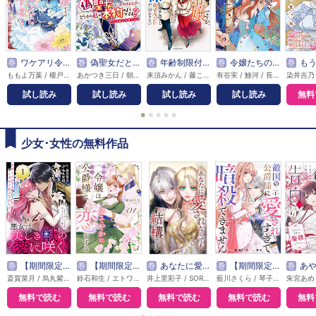
巻
ワケアリ令嬢ですが大逆転でハッピーエンドを迎えました！アンソロジーコミック
巻
偽聖女だと言われましたが、どうやら私が本物のようですよ？ アンソロジーコミック
巻
年齢制限付き乙女ゲーの悪役令嬢ですが、堅物騎士様が優秀過ぎてRイベントが一切おきない
巻
令嬢たちのフルパワー恋愛アンソロジーコミック
巻
もうすぐ死ぬ悪女に転生してしまった 生
ももよ万葉 / 榎戸埜恵 / 来須みかん / 能勢ナツキ / 岡崎マサムネ / 羽鳥とと / 狭山ひびき / みさきち / まえばる蒔乃 / 美川べるの
あかつき三日 / 朝月アサ / あさひまち / あずあず / アズマミドリ / 雨花まる / 綾瀬きょうな / アンソロジー / 石河翠 / 和泉 / うゆな / 桜花舞 / 大羽ふみ / おだやか / クサバノカゲ / 来須みかん / 黒木メイ / 黒間 / 公社 / 笹木あおこ / sasasa / CK / 椎名明 / 白良木 羅々 / 天樹堂 / 冨月一乃 / 鳥居ナキ / 奈院ゆりえ / 仲倉千景 / 七瀬ゆゆ / 新矢りん / 鱧永あるひ / 榛名丼 / はる山 / 坂東太郎 / Y.ひまわり / 水瀬月 / 海空里和 / 森野リエタ / ゆずもと
来須みかん / 藤こよみ
有谷実 / 鯵河 / 長月おと / 芦田ゆり / 榛名丼 / ユハズ / 瀬尾優梨 / ななひと / 新星緒
試し読み
試し読み
試し読み
試し読み
無料
●
●
●
●
●
少女･女性の無料作品
巻
【期間限定無料】悪女は美しき獣の愛に咲く（単話版）
巻
【期間限定無料】本好き令嬢は敏腕公爵様とひそやかに恋をする
巻
あなたに愛されなくても結構です【タテヨミ】
巻
【期間限定無料】敵国の公爵様に愛されすぎて暗殺できません！
巻
あやかし花嫁の告白～ごき
斎賀菜月 / 烏丸紫明
鈴石和生 / エトワール編集部
井上里彩子 / SORAJIMA
藍川さくら / 琴子 / エトワール編集部
無料で読む
無料で読む
無料で読む
無料で読む
無料