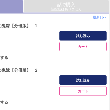
話
購入
で
話配信はありません
最新刊へ
の鬼嫁【分冊版】 1
試し読み
カート
示する
の鬼嫁【分冊版】 2
試し読み
カート
示する