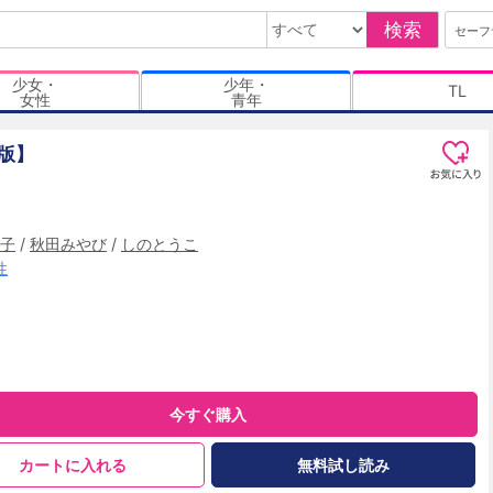
検索
セーフ
少女・
少年・
TL
女性
青年
版】
子
/
秋田みやび
/
しのとうこ
性
今すぐ購入
カートに入れる
無料試し読み