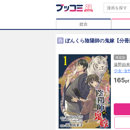
総合
巻
ぼんくら陰陽師の鬼嫁【分冊
巻追加
遠野由来
少女･女
165
pt