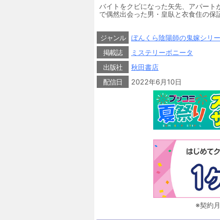
バイトをクビになった矢先、アパート
で偶然出会った男・皇臥と衣食住の保
の本当の職業は“陰陽師”で…!?【※
入の際はご注意ください。】
ジャンル
ぼんくら陰陽師の鬼嫁シリ
掲載誌
ミステリーボニータ
出版社
秋田書店
配信日
2022年6月10日
※契約