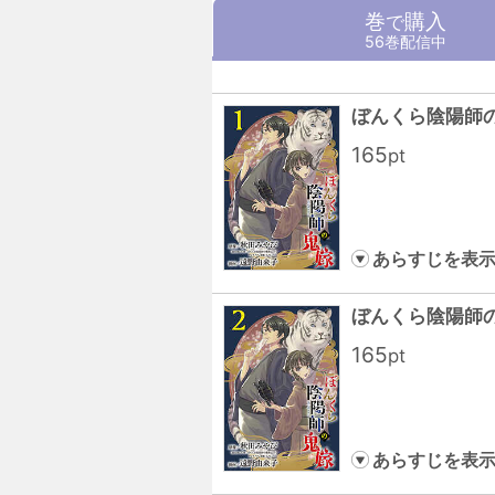
巻
購入
で
56巻配信中
ぼんくら陰陽師
165
pt
あらすじを表
ぼんくら陰陽師
165
pt
あらすじを表