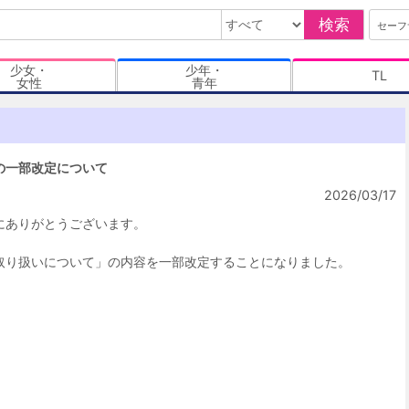
検索
セーフ
少女・
少年・
TL
女性
青年
の一部改定について
2026/03/17
にありがとうございます。
取り扱いについて」の内容を一部改定することになりました。
。