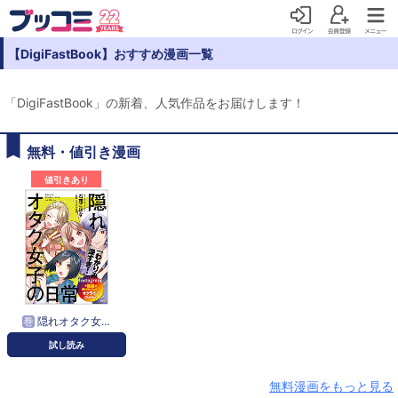
【DigiFastBook】おすすめ漫画一覧
「DigiFastBook」の新着、人気作品をお届けします！
無料・値引き漫画
値引きあり
巻
隠れオタク女子の日常
試し読み
無料漫画をもっと見る