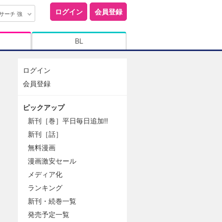
ログイン
会員登録
サーチ 強
BL
ログイン
会員登録
ピックアップ
新刊［巻］平日毎日追加!!
新刊［話］
無料漫画
漫画激安セール
メディア化
ランキング
新刊・続巻一覧
発売予定一覧