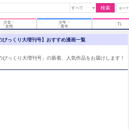
検索
セーフ
少女・
少年・
TL
女性
青年
のびっくり大増刊号】おすすめ漫画一覧
のびっくり大増刊号」の新着、人気作品をお届けします！