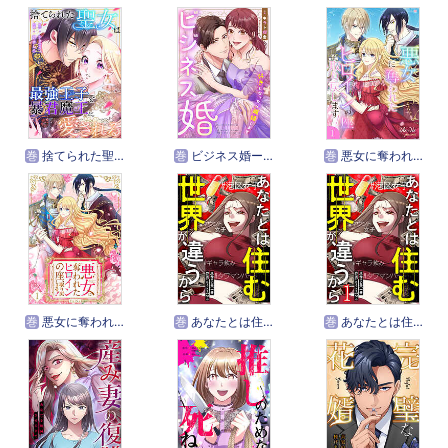
巻
捨てられた聖女は最強王子と暴君魔王に愛される【タテヨミ】
巻
ビジネス婚ー好きになったら離婚しますー【タテヨミ】
巻
悪女に奪われたヒロインの座、取り戻します！【電子単行本版】
巻
悪女に奪われたヒロインの座、取り戻します！【ページ版】
巻
あなたとは住む世界が違うから【タテヨミ】
巻
あなたとは住む世界が違うから【ページ版】