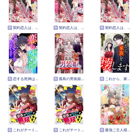
巻
契約恋人は、前世で私を裏切った男です【タテヨミ】
巻
契約恋人は、前世で私を裏切った男です【電子単行本版】
巻
契約恋人は、前世で私を裏切った男です【ページ版】
巻
恋する死神はバッドエンドを回避します【ページ版】
巻
孤島の男装姫～御曹司ハレムで溺愛されて【ページ版】
巻
これから、家族を壊します【タテヨミ】
巻
これがチート！？最強のツッコミスキルで無双します！【タテヨミ】
巻
これがチート！？最強のツッコミスキルで無双します！【ページ版】
巻
最強ご主人様に愛され尽くす独占婚【タテヨミ】