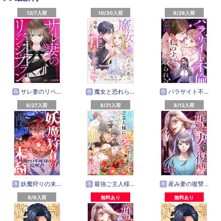
12/7入荷
10/30入荷
9/29入荷
巻
サレ妻のリベンジ・プラン～裏切りの代償をあなたに【タテヨミ】
巻
魔女と恐れられた私に冷酷王子が甘すぎます【タテヨミ】
巻
パラサイト不倫ー私のすべてが乗っ取られるー【ページ版】
8/27入荷
8/21入荷
8/12入荷
巻
妖魔狩りの末裔－俺だけ不死身の覚醒者－【タテヨミ】
巻
最強ご主人様に愛され尽くす独占婚【ページ版】
巻
産み妻の復讐～あなたを破滅させるまで【タテヨミ】
8/9入荷
無料あり
無料あり