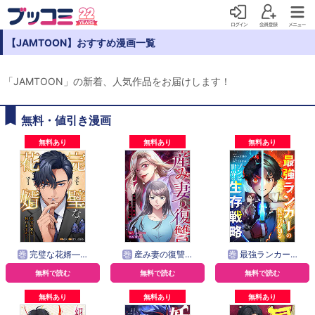
【JAMTOON】おすすめ漫画一覧
「JAMTOON」の新着、人気作品をお届けします！
無料・値引き漫画
無料あり
無料あり
無料あり
巻
完璧な花婿―真実の愛を捧げますか？【タテヨミ】
巻
産み妻の復讐～あなたを破滅させるまで【タテヨミ】
巻
最強ランカーの俺だけが知るゾンビ世界の生存戦略【タテヨミ】
無料で読む
無料で読む
無料で読む
無料あり
無料あり
無料あり