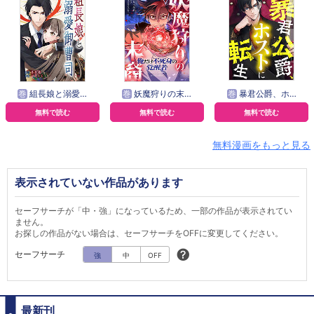
巻
組長娘と溺愛御曹司【タテヨミ】
巻
妖魔狩りの末裔－俺だけ不死身の覚醒者－【タテヨミ】
巻
暴君公爵、ホストに転生【タテヨミ】
無料で読む
無料で読む
無料で読む
無料漫画をもっと見る
表示されていない作品があります
セーフサーチが「中・強」になっているため、一部の作品が表示されてい
ません。
お探しの作品がない場合は、セーフサーチをOFFに変更してください。
セーフサーチ
強
中
OFF
最新刊