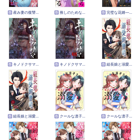
巻
産み妻の復讐～あなたを破滅させるまで【タテヨミ】
巻
推しのためなら死ねる【ページ版】
巻
完璧な花婿―真実の愛を捧げますか？【タテヨミ】
巻
キノドクサマ【タテヨミ】
巻
キノドクサマ【ページ版】
巻
組長娘と溺愛御曹司【タテヨミ】
巻
組長娘と溺愛御曹司【ページ版】
巻
クールな凛子さん、あざと可愛い後輩に溺愛される【タテヨミ】
巻
クールな凛子さん、あざと可愛い後輩に溺愛される【ページ版】