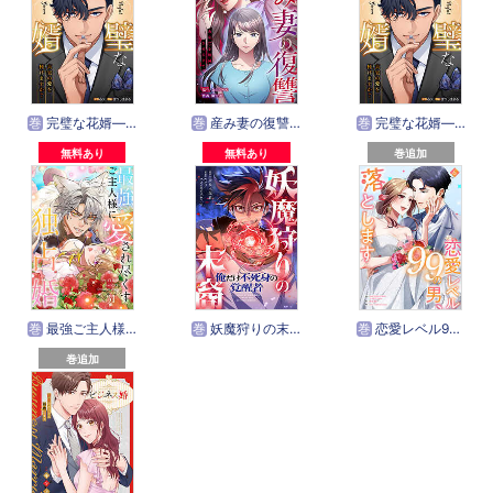
巻
完璧な花婿―真実の愛を捧げますか？【タテヨミ】
巻
産み妻の復讐～あなたを破滅させるまで【タテヨミ】
巻
完璧な花婿―真実の愛を捧げますか？【タテヨミ】
無料あり
無料あり
巻追加
巻
最強ご主人様に愛され尽くす独占婚【ページ版】
巻
妖魔狩りの末裔－俺だけ不死身の覚醒者－【タテヨミ】
巻
恋愛レベル99の男、落とします【電子単行本版】
巻追加