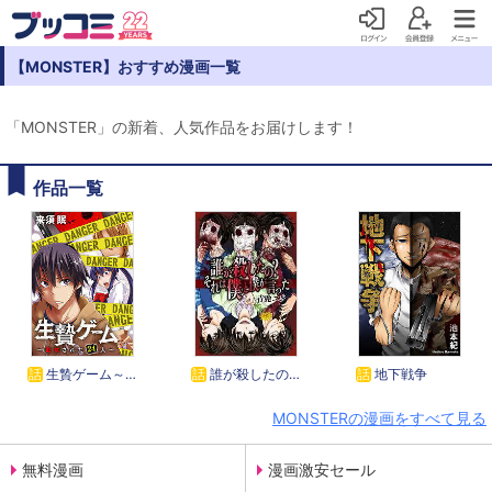
【MONSTER】おすすめ漫画一覧
「MONSTER」の新着、人気作品をお届けします！
作品一覧
話
生贄ゲーム～監禁された24人～
話
誰が殺したの？それは僕と僕が言った
話
地下戦争
MONSTERの漫画をすべて見る
無料漫画
漫画激安セール