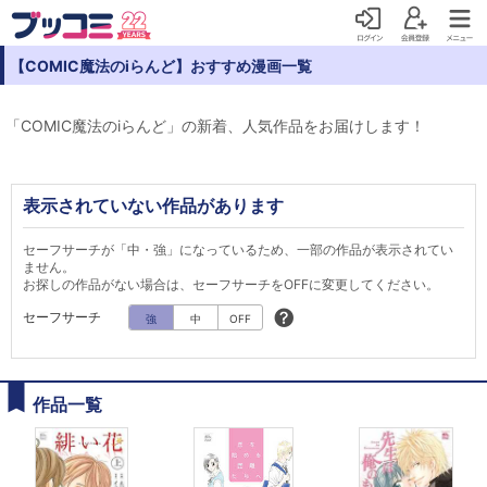
【COMIC魔法のiらんど】おすすめ漫画一覧
「COMIC魔法のiらんど」の新着、人気作品をお届けします！
表示されていない作品があります
セーフサーチが「中・強」になっているため、一部の作品が表示されてい
ません。
お探しの作品がない場合は、セーフサーチをOFFに変更してください。
セーフサーチ
強
中
OFF
作品一覧