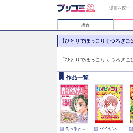
総合
【ひとりでほっこりくつろぎご
「ひとりでほっこりくつろぎご
作品一覧
食べるわよ！リヨコさん
パイセンごはん
巻
巻
巻