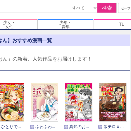
検索
セーフ
少女・
少年・
TL
女性
青年
はん】おすすめ漫画一覧
はん」の新着、人気作品をお届けします！
ひとりでほっこりくつろぎごはん
ふわふわ志保のほっこりごはん
真知のおいしい街歩き
飯テロ☆ガール
巻
巻
巻