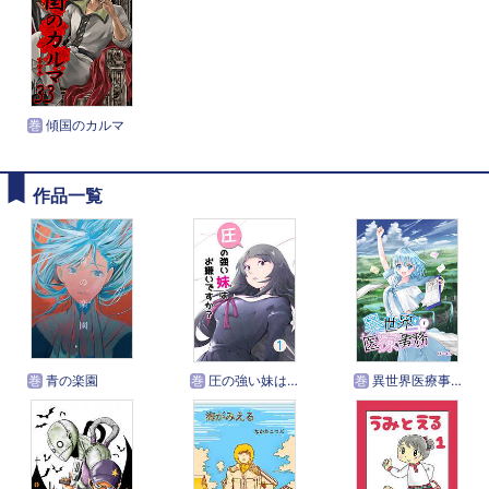
巻
傾国のカルマ
作品一覧
巻
青の楽園
巻
圧の強い妹はお嫌いですか？
巻
異世界医療事務