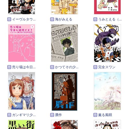
巻
イーヴルタウン
巻
海がみえる
巻
うみとえる（フルカラー）
巻
売り場は今日も戦場です～アパレル販売員の接客事件簿～
巻
かつてその少年は神だった
巻
完全スワン
巻
ガンギマリ少女
巻
贋作
巻
薫る風唄