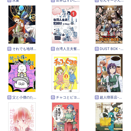
巻
水夏
巻
世界はオレに興味がない
巻
ぜんぞーさんちののんびりな日常
巻
それでも地球は回る
巻
台湾人主夫奮闘記 in Tokyo
巻
DUST BOX -ダストボックス-
巻
父と小僧のためにならない育児話
巻
チャコとピヨ吉（フルカラー）
巻
超人喫茶店-Overman’s Cafe-