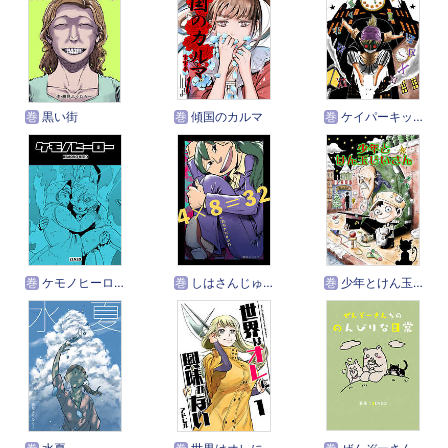
巻
黒い街
巻
傾国のカルマ
巻
ケイパーキッドの仮面
巻
ケモノヒーロー
巻
しはさんじゅうに
巻
少年とけん玉じいさん