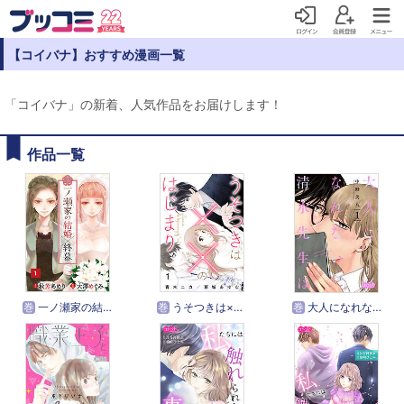
【コイバナ】おすすめ漫画一覧
「コイバナ」の新着、人気作品をお届けします！
作品一覧
巻
一ノ瀬家の結婚×終幕
巻
うそつきは××のはじまり
巻
大人になれない清水先生は