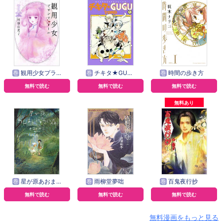
巻
観用少女プランツ・ドール
巻
チキタ★GUGU
巻
時間の歩き方
無料で読む
無料で読む
無料で読む
無料あり
巻
星が原あおまんじゅうの森
巻
雨柳堂夢咄
巻
百鬼夜行抄
無料で読む
無料で読む
無料で読む
無料漫画をもっと見る