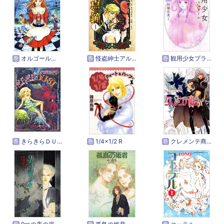
巻
オルゴール☆ドール
巻
怪盗紳士アルセーヌ・ルパン 八点鐘
巻
観用少女プランツ・ドール
巻
きらきらＤＵＳＴ
巻
1/4×1/2 R
巻
クレメンテ商会