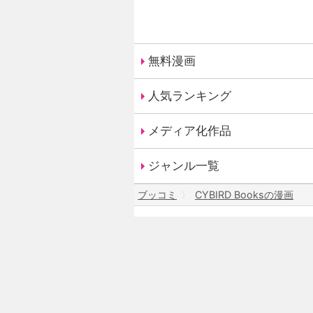
無料漫画
人気ランキング
メディア化作品
ジャンル一覧
ブッコミ
CYBIRD Booksの漫画