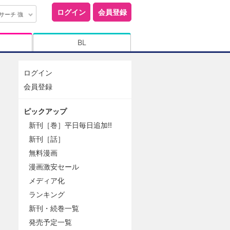
ログイン
会員登録
サーチ 強
BL
ログイン
会員登録
ピックアップ
新刊［巻］平日毎日追加!!
新刊［話］
無料漫画
漫画激安セール
メディア化
ランキング
新刊・続巻一覧
発売予定一覧