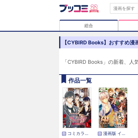
総合
【CYBIRD Books】おすすめ
「CYBIRD Books」の新着
作品一覧
コミカライズ版 イケメンヴァンパイア◆アーサー・コナン・ドイル編
漫画版 イケメン戦国 明智光秀編～この男、惚れれば地獄～
巻
巻