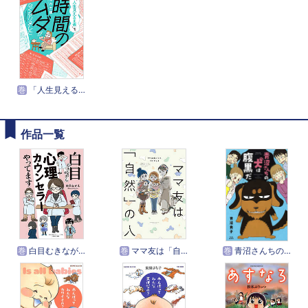
巻
「人生見える化表」で、時間のムダがなくなりました
作品一覧
巻
白目むきながら心理カウンセラーやってます
巻
ママ友は「自然」の人
巻
青沼さんちの犬は腹黒だ