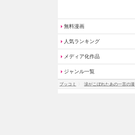
無料漫画
人気ランキング
メディア化作品
ジャンル一覧
ブッコミ
涙がこぼれたあの一言の漫