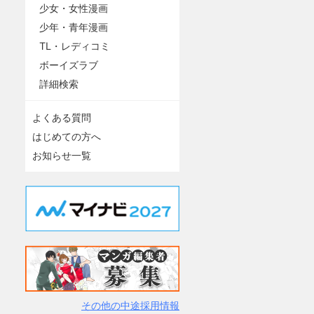
少女・女性漫画
少年・青年漫画
TL・レディコミ
ボーイズラブ
詳細検索
よくある質問
はじめての方へ
お知らせ一覧
その他の中途採用情報