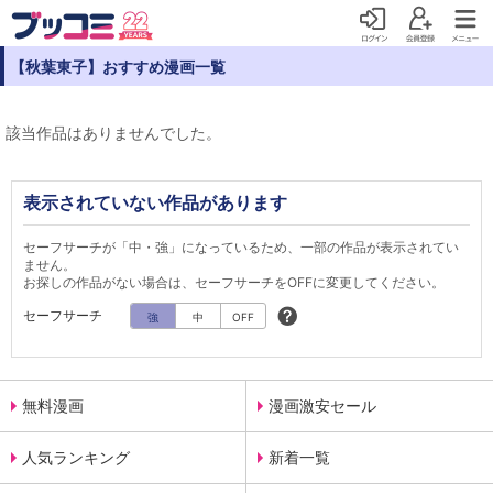
【秋葉東子】おすすめ漫画一覧
該当作品はありませんでした。
表示されていない作品があります
セーフサーチが「中・強」になっているため、一部の作品が表示されてい
ません。
お探しの作品がない場合は、セーフサーチをOFFに変更してください。
セーフサーチ
強
中
OFF
無料漫画
漫画激安セール
人気ランキング
新着一覧