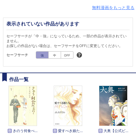
無料漫画をもっと見る
表示されていない作品があります
セーフサーチが「中・強」になっているため、一部の作品が表示されてい
ません。
お探しの作品がない場合は、セーフサーチをOFFに変更してください。
セーフサーチ
強
中
OFF
作品一覧
巻
きのう何食べた？
巻
愛すべき娘たち
巻
大奥【公式ビジュアルファンブック 大奥－没日後録－付き特装版】