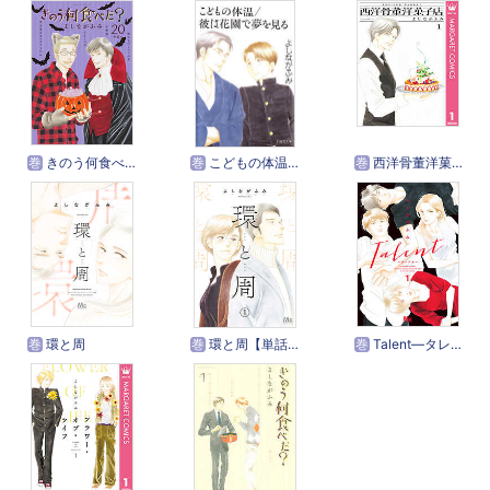
巻
きのう何食べた？（２０） 特装版
巻
こどもの体温／彼は花園で夢を見る
巻
西洋骨董洋菓子店
巻
環と周
巻
環と周【単話】
巻
Talent―タレント―