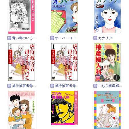
巻
青い鳥のいる家 【単話売】
巻
オ・ハ・ヨ！
巻
カナリア
巻
虐待被害者母子を助けて～シェルター～
巻
虐待被害者母子を助けて～シェルター～（分冊版）
巻
こちら椿産婦人科