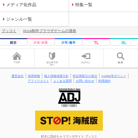
メディア化作品
特集一覧
ジャンル一覧
ブッコミ
ricca制作ブラウザゲームの漫画
運営会社
採用情報
個人情報保護方針
特定商取引の表示
cookie等ポリシー
アフィリエイト
よくある質問
お問い合わせ
利用規約
好きに読めちゃうマンガサイト ブッコミ