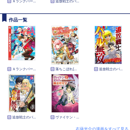
巻
Ａランクパーティを離脱した俺は、元教え子たちと迷宮深部を目指す。
巻
追放戦士のバール無双”SIMPLE殴打2000”～狂化スキルで成り上がるバールのバールによるバールのための英雄譚～
作品一覧
巻
Ａランクパーティを離脱した俺は、元教え子たちと迷宮深部を目指す。
巻
落ちこぼれ[☆1]魔法使いは、今日も無意識にチートを使う
巻
追放戦士のバール無双”SIMPLE殴打2000”～狂化スキルで成り上がるバールのバールによるバールのための英雄譚～
巻
追放戦士のバール無双”SIMPLE殴打2000”～狂化スキルで成り上がるバールのバールによるバールのための英雄譚～ モバMAN DIGITAL COMICS
巻
ヴァイケン・オルドの錬金研究室～目覚めたら五百年後だったんだけど、錬金術が廃れてました。再興目指して古巣でお仕事はじめます～
右薙光介の漫画をすべて見る