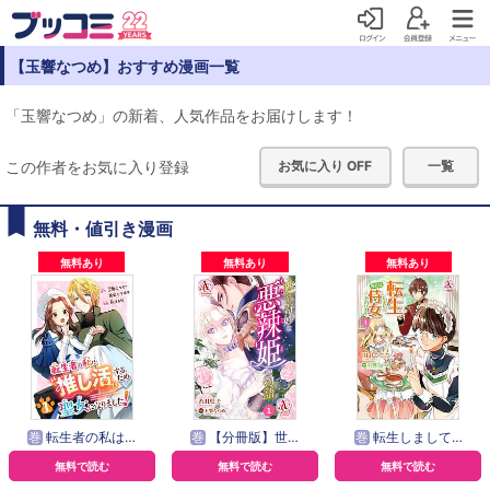
【玉響なつめ】おすすめ漫画一覧
「玉響なつめ」の新着、人気作品をお届けします！
この作者をお気に入り登録
お気に入り OFF
一覧
無料・値引き漫画
無料あり
無料あり
無料あり
巻
転生者の私は“推し活”するため聖女になりました！（コミック）【分冊版】
巻
【分冊版】世にも奇妙な悪辣姫の物語
巻
転生しまして、現在は侍女でございます。
無料で読む
無料で読む
無料で読む