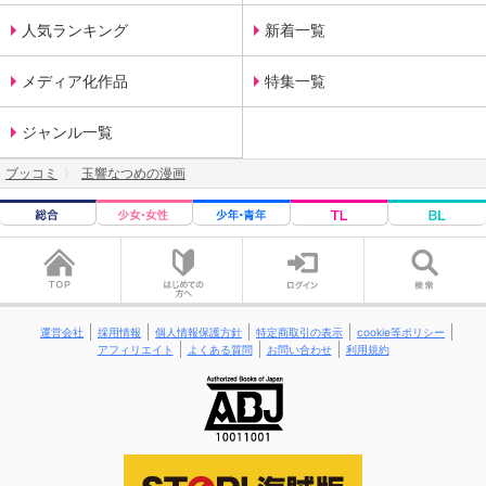
人気ランキング
新着一覧
メディア化作品
特集一覧
ジャンル一覧
ブッコミ
玉響なつめの漫画
運営会社
採用情報
個人情報保護方針
特定商取引の表示
cookie等ポリシー
アフィリエイト
よくある質問
お問い合わせ
利用規約