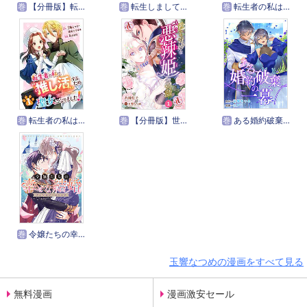
巻
【分冊版】転生しまして、現在は侍女でございます。
巻
転生しまして、現在は侍女でございます。
巻
転生者の私は“推し活”するため聖女になりました！（コミック）
巻
転生者の私は“推し活”するため聖女になりました！（コミック）【分冊版】
巻
【分冊版】世にも奇妙な悪辣姫の物語
巻
ある婚約破棄の一幕
巻
令嬢たちの幸せな結婚アンソロジーコミック
玉響なつめの漫画をすべて見る
無料漫画
漫画激安セール