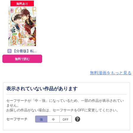
無料あり
巻
【分冊版】転生しまして、現在は侍女でございます。
無料で読む
無料漫画をもっと見る
表示されていない作品があります
セーフサーチが「中・強」になっているため、一部の作品が表示されてい
ません。
お探しの作品がない場合は、セーフサーチをOFFに変更してください。
セーフサーチ
強
中
OFF