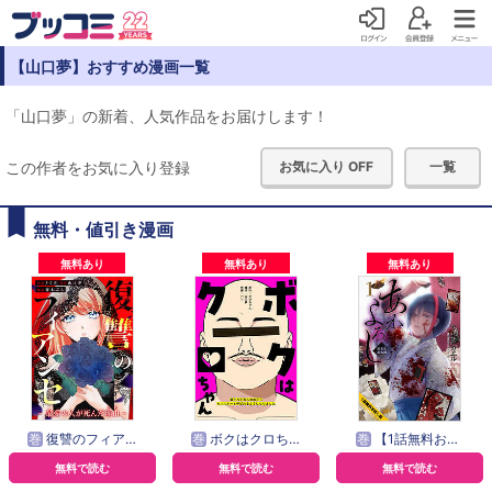
【山口夢】おすすめ漫画一覧
「山口夢」の新着、人気作品をお届けします！
この作者をお気に入り登録
お気に入り OFF
一覧
無料・値引き漫画
無料あり
無料あり
無料あり
巻
復讐のフィアンセ-最愛の人が死んだ理由-【タテヨミ】
巻
ボクはクロちゃん ～騙されて芸人始めたらモンスターと呼ばれるようになりました～【タテヨミ】
巻
【1話無料お試し版】あかよろし 闇花札遊鬼譚
無料で読む
無料で読む
無料で読む