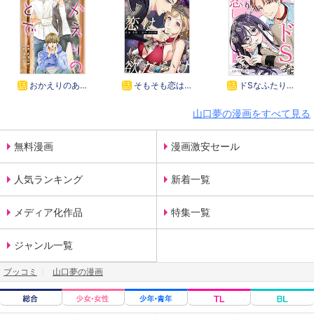
話
おかえりのあとで
話
そもそも恋は欲だらけ
話
ドSなふたりが恋したら
山口夢の漫画をすべて見る
無料漫画
漫画激安セール
人気ランキング
新着一覧
メディア化作品
特集一覧
ジャンル一覧
ブッコミ
山口夢の漫画