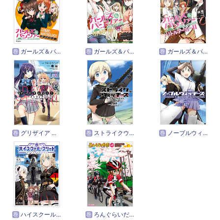
巻
ガールズ＆パンツァー コミックアンソロジー
巻
ガールズ＆パンツァー リトルアーミー
巻
ガールズ＆パンツァー リトルアーミーII
巻
グリザイア クロノスリベリオン でっどすとっく！
巻
ストライクウィッチーズ エーリカ・ハルトマン1941
巻
ノーブルウィッチーズ 第506統合戦闘航空団
巻
ハイスクール・フリート ローレライの乙女たち
巻
ろんぐらいだぁす！ アンソロジーコミック