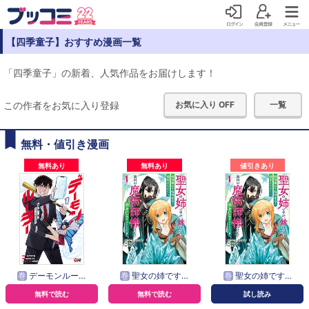
【四季童子】おすすめ漫画一覧
「四季童子」の新着、人気作品をお届けします！
この作者をお気に入り登録
お気に入り OFF
一覧
無料・値引き漫画
無料あり
無料あり
値引きあり
巻
デーモンルーラー 定時に帰りたい男のやりすぎレベリング
巻
聖女の姉ですが、妹のための特殊魔石や特殊薬草の採取をやめたら、隣国の魔術師様の元で幸せになりました！（コミック）
巻
聖女の姉ですが、妹のための特殊魔石や特殊薬草の採取をやめたら、隣国の魔術師様の元で幸せになりました！（コミック）
無料で読む
無料で読む
試し読み