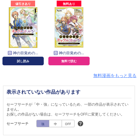
値引きあり
無料あり
巻
神の目覚めのギャラルホルン～外れスキル《目覚まし》は、封印解除の能力でした～
巻
神の目覚めのギャラルホルン～外れスキル《目覚まし》は、封印解除の能力でした～【分冊版】
試し読み
無料で読む
無料漫画をもっと見る
表示されていない作品があります
セーフサーチが「中・強」になっているため、一部の作品が表示されてい
ません。
お探しの作品がない場合は、セーフサーチをOFFに変更してください。
セーフサーチ
強
中
OFF