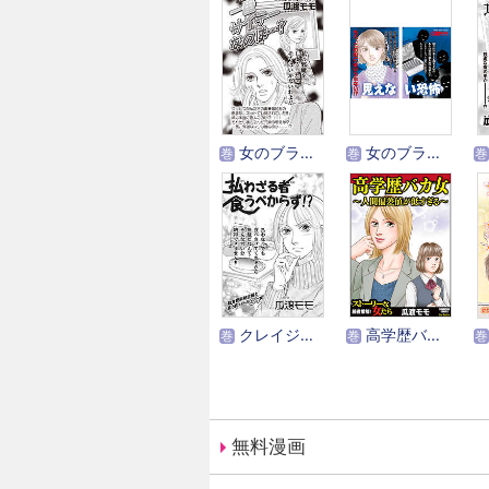
女のブラック掲示板 vol.2～一番サイテーなのは…？～
女のブラック掲示板 vol.2～見えない恐怖～
巻
巻
巻
クレイジー主婦～払わざる者食うべからず！？～
高学歴バカ女 ～人間偏差値が低すぎる～
巻
巻
巻
無料漫画