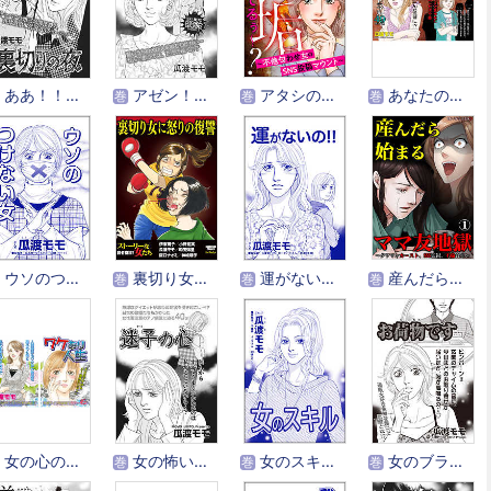
ああ！！女の残酷事件簿～裏切りの夜～
アゼン！！今どきのバカ女～危険なアイツ～
アタシの裏垢見てるぅ～？ ～不倫匂わせ女のSNS投稿マウント～
あなたの隣のモンスター主婦ＳＰ～誰かが覗いてる～
巻
巻
巻
ウソのつけない女（単話版）＜高学歴バカ女 ～人間偏差値が低すぎる～＞
裏切り女に怒りの復讐
運がないの！！（単話版）＜横取り系キラキラ女子に天罰を！＞
産んだら始まるママ友地獄～タワマンカースト、SNS監視、不倫合コン
巻
巻
巻
女の心の闇～ワケあり人生～
女の怖い病気ＳＰ（スペシャル）ｖｏｌ．2～迷子の心～
女のスキル（単話版）＜高学歴バカ女 ～人間偏差値が低すぎる～＞
女のブラック掲示板～お荷物です～
巻
巻
巻