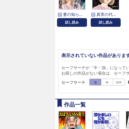
妻の知らない夫の素顔
真実の代償 ―あるサレ妻の告白
巻
巻
試し読み
試し読み
表示されていない作品がありま
セーフサーチが「中・強」になって
お探しの作品がない場合は、セーフサ
セーフサーチ
強
中
OFF
作品一覧