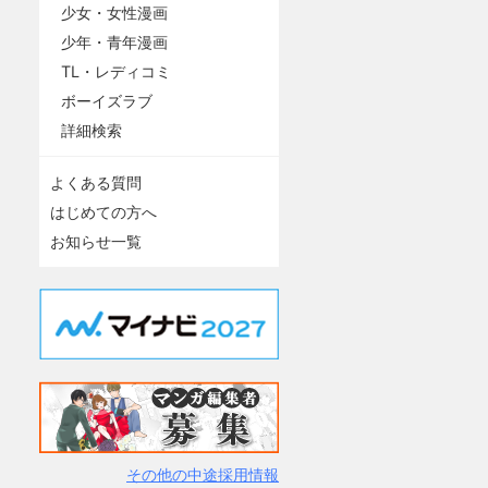
少女・女性漫画
少年・青年漫画
TL・レディコミ
ボーイズラブ
詳細検索
よくある質問
はじめての方へ
お知らせ一覧
その他の中途採用情報