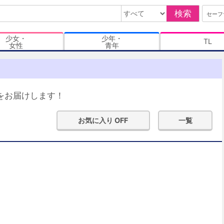
検索
セーフ
少女・
少年・
TL
女性
青年
をお届けします！
お気に入り OFF
一覧