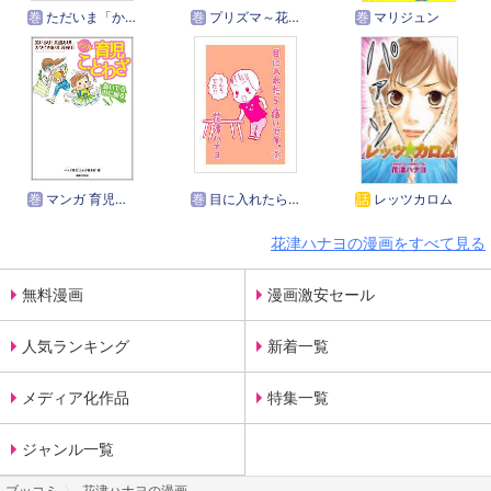
巻
ただいま「かくれ人見知り」が平静を装って生活しております。
巻
プリズマ～花津ハナヨ短編集～
巻
マリジュン
巻
マンガ 育児ことわざ
巻
目に入れたら痛いです。
話
レッツカロム
花津ハナヨの漫画をすべて見る
無料漫画
漫画激安セール
人気ランキング
新着一覧
メディア化作品
特集一覧
ジャンル一覧
ブッコミ
花津ハナヨの漫画