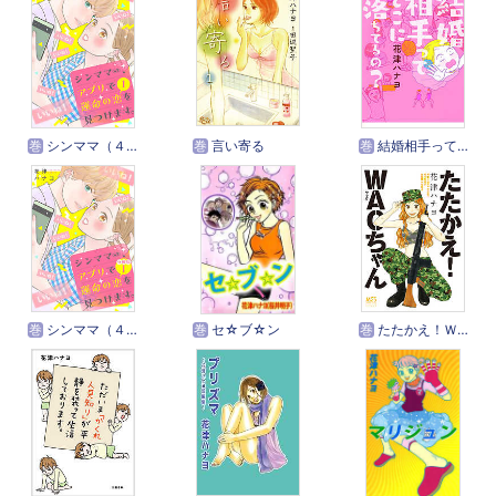
巻
シンママ（４２）、アプリで運命の恋を見つけます。
巻
言い寄る
巻
結婚相手ってどこに落ちてるの？
巻
シンママ（４２）、アプリで運命の恋を見つけます。 分冊版
巻
セ☆ブ☆ン
巻
たたかえ！ＷＡＣちゃん