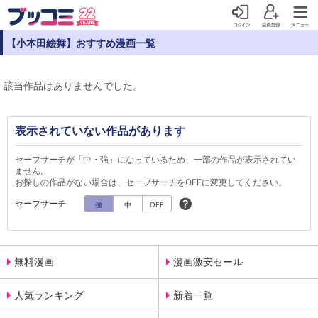
【小本田絵舞】おすすめ漫画一覧
該当作品はありませんでした。
表示されていない作品があります
セーフサーチが「中・強」になっているため、一部の作品が表示されてい
ません。
お探しの作品がない場合は、セーフサーチをOFFに変更してください。
セーフサーチ
強
中
OFF
無料漫画
漫画激安セール
人気ランキング
新着一覧