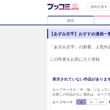
総合
【あずみ京平】おすすめ漫画一
「あずみ京平」の新着、人気作
この作者をお気に入り登録
表示されていない作品がありま
セーフサーチが「中・強」になって
お探しの作品がない場合は、セーフサ
セーフサーチ
強
中
OFF