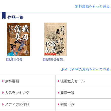
無料漫画をもっと見る
作品一覧
巻
織田信長
巻
織田信長 無料お試し版
あきづき笙の漫画をすべて見る
無料漫画
漫画激安セール
人気ランキング
新着一覧
メディア化作品
特集一覧