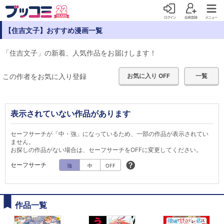
【住吉文子】おすすめ漫画一覧
「住吉文子」の新着、人気作品をお届けします！
この作者をお気に入り登録
お気に入り OFF
一覧
表示されていない作品があります
セーフサーチが「中・強」になっているため、一部の作品が表示されてい
ません。
お探しの作品がない場合は、セーフサーチをOFFに変更してください。
セーフサーチ
強
中
OFF
作品一覧