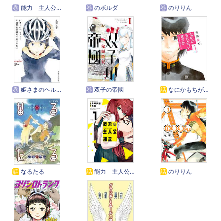
巻
能力 主人公補正
巻
のボルダ
巻
のりりん
巻
姫さまのヘルメット 鬼頭莫宏短編集１９８７－２０２２
巻
双子の帝國
話
なにかもちがってますか
話
なるたる
話
能力 主人公補正
話
のりりん