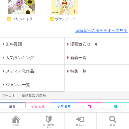
話
ヨリシロトランク
話
ヴァンデミエールの翼
鬼頭莫宏の漫画をすべて見る
無料漫画
漫画激安セール
人気ランキング
新着一覧
メディア化作品
特集一覧
ジャンル一覧
ブッコミ
鬼頭莫宏の漫画