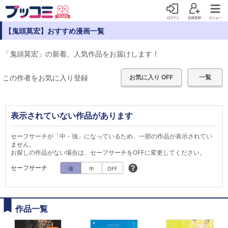
【鬼頭莫宏】おすすめ漫画一覧
「鬼頭莫宏」の新着、人気作品をお届けします！
この作者をお気に入り登録
お気に入り OFF
一覧
表示されていない作品があります
セーフサーチが「中・強」になっているため、一部の作品が表示されてい
ません。
お探しの作品がない場合は、セーフサーチをOFFに変更してください。
セーフサーチ
強
中
OFF
作品一覧