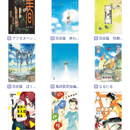
巻
アフタヌーン四季賞ＣＨＲＯＮＩＣＬＥ １９８７－２０００
巻
完全版 終わりと始まりのマイルス
巻
完全版 殻都市の夢
巻
完全版 ぼくらの
巻
鬼頭莫宏短編集 残暑
巻
なるたる