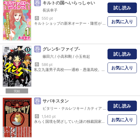
巻
キルトの国へいらっしゃい
試し読み
長浜幸子
巻
550 pt
お気に入り
キルトショップの新米オーナー・隆哲が 訪問客の涙や笑顔に垣間見る色とりどりの人間模様――。 華麗な布のハーモニーがいざなう ファンタジックなキルトの世界。 珠玉のヒューマン・ラブストーリー第１弾！ [目次] ・お母さんの空想 ・弁護士のパズル ・酔っぱらいの小路 ・ブライドキルト ・悪魔の爪 ・おばあさんの花園 ・パンドラの箱
巻
グレン5-ファイブ-
試し読み
篠田六
/
小高和剛
/
小玉有起
巻
586 pt
お気に入り
私立九蓮男子高校――通称・愚蓮高校。全国からワル達が集まるこの高校に、「地球最強の戦士」を探して宇宙からやって来た少女・ハーモニー。彼女がスカウトしたのは「最弱」のヤンキーだった!? ヤンキーと『宇宙暴走族』の抗争が今、始まる!!
完結
巻
サバキスタン
試し読み
ビタリー・テルレツキー
/
カティア
/
鈴木佑也
巻
1,540 pt
お気に入り
永らく国境を閉ざしていた謎の独裁国家「サバキスタン」はある日、国境を開放した。偉大なるサバキスタンの栄華を世界に伝えるため、世界各国のジャーナリストたちが招かれた。その日、同国では全国民から敬愛を受ける国父、リーダーである「同志相棒」の葬儀のリハーサルイベントが行われようとしていた。サバキスタンの工場に努める女性・ハーモニーもその名誉あるイベントへの参加を許されたひとり。彼女は喜びと誇らしい気持ちを胸に会場となるスタジアムへと向かった。 同志相棒に招かれた世界的ジャーナリストのアンリ・パスカルもまた、宮殿内で同志相棒から歓待を受けていた。すべてが豪華絢爛で見事に設えられた奇妙な空間の中、アンリ・パスカルはふと戯れに、庭にある一本の木の枝を折ってしまう。その木は若き同志相棒が植樹した神聖なものであり、それを傷つけることは大罪であった…。 架空の独裁国家における不自由や弾圧、陰謀、歴史の改ざん。そして人々の真実を求める心、抵抗、愛する国への願い――。迷える大国・ロシアから届いた、自由の意義を問いかけるアンチ独裁グラフィック・ノベル！