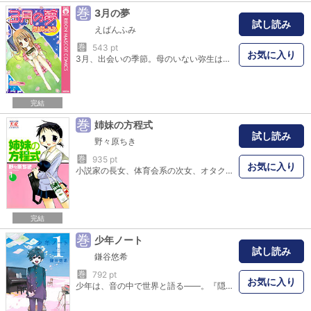
巻
3月の夢
試し読み
えばんふみ
巻
543 pt
お気に入り
3月、出会いの季節。母のいない弥生は、小春という女性の先生と出会う…。この出会いは、弥生をぬくもりとせつなさで包んだ――。 【同時収録】きっと輝ける／ミドリの架橋／ハーモニー／春風吹く島
完結
巻
姉妹の方程式
試し読み
野々原ちき
巻
935 pt
お気に入り
小説家の長女、体育会系の次女、オタクの三女、節約大好きな四女。実はみんな性格に少し問題あり(？)だけど、万田家ビンボー四姉妹は今日も元気にやってます！ 野々原ちきが奏でる個性あふれる笑いのハーモニー！ どうぞお試しください！！
完結
巻
少年ノート
試し読み
鎌谷悠希
巻
792 pt
お気に入り
少年は、音の中で世界と語る――。『隠（なばり）の王』鎌谷悠希の新作は、合唱群像！天使の歌声“ボーイソプラノ”を持つ少年・蒼井由多香（あおい・ゆたか）。音に対して繊細で感受性豊かな彼は、中学校入学と同時に合唱部に入部。ゆたかの声に触発されて、部員たちはコンクールの金賞を目指す――。「学校」という舞台で少年少女が紡ぎだす、失われゆく日々のハーモニー。