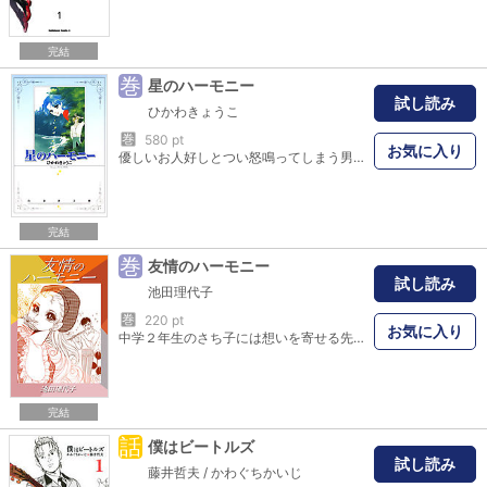
完結
巻
星のハーモニー
試し読み
ひかわきょうこ
巻
580 pt
お気に入り
優しいお人好しとつい怒鳴ってしまう男の子「和田君とゆきこ」シリーズ、やんちゃな男の子と控えめな女の子「杉掛君とまゆ子」シリーズ他、心ときめくひかわきょうこ初期傑作がついに文庫化!
完結
巻
友情のハーモニー
試し読み
池田理代子
巻
220 pt
お気に入り
中学２年生のさち子には想いを寄せる先生がいる。その愛おしい先生がフルートで奏でる「メヌエット」に合わせたピアノ伴奏を頼まれちゃった──！と喜んだのも束の間、もしかして先生が好きなのは他の女生徒なの？『ベルサイユのばら』の池田理代子が描く、爽やかな青春の物語。
完結
話
僕はビートルズ
試し読み
藤井哲夫
/
かわぐちかいじ