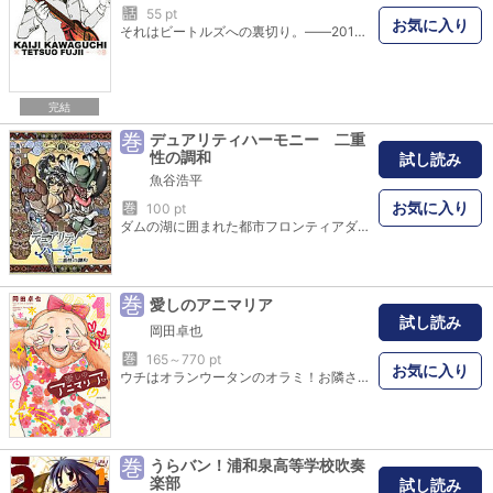
話
55 pt
お気に入り
それはビートルズへの裏切り。――2010年から1961年にタイムスリップした、ビートルズのコピーバンド。自分たちのきた時代がビートルズのデビュー前年だと知ったメンバーは、ビートルズになり代わることを決意する。“もし、僕がビートルズより先に『イエスタデイ』を発表したら、僕はビートルズになれるかもしれない”
完結
巻
デュアリティハーモニー 二重
性の調和
試し読み
魚谷浩平
お気に入り
巻
100 pt
ダムの湖に囲まれた都市フロンティアダム そのダムに突如トーテムポールの頭部を持つ巨人が襲撃する 開拓民の少年キリはそのトーテムポールに見覚えがあった あれは先住民の少女アリと一緒に作った思い出の象徴 「あいつが…アリが戦争を起こすはずがねぇ」 彼女と再会の約束を果たすため少年は冒険に出る それは新たな開拓時代の幕開けだった プロローグと１話目を収録
巻
愛しのアニマリア
試し読み
岡田卓也
巻
165～770 pt
お気に入り
ウチはオランウータンのオラミ！お隣さんにガチ恋中の何処にでもいる「普通」の女の子！ヨロシクね！「こんなマンガ見たことない」「全ページにパワーワード」「ツッコミが追いつかない！」1巻発売前からドチャクソ話題沸騰、爆笑＆混乱の嵐!!何処にでもいる普通のオランウータン女子・オラミ（18）はお隣に住む人間・イツキ教授（50）にガチ恋中！恋に奥手な握力500kg女子は優しいおじ様に振り向いてもらえるのか!?一度読めば超絶ポジティブなオラミと放たれるパワーワードにみんな夢中！種族なんてどーでもいい。恋愛とギャグの極上ハーモニー、マジLOVE２００％な動物界のドチャクソ本気ラブコメ!!
巻
うらバン！浦和泉高等学校吹奏
楽部
試し読み