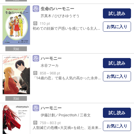
巻
生命のハーモニー
試し読み
芥真木
/
ひびきゆうぞう
巻
110 pt
お気に入り
初めての妊娠で戸惑いを感じている主人公の麻理子。妊娠の経過と同時に母親の自覚が芽生え、家族の絆も深まっていく。妊娠、出産をめぐる様々な問題をひとつひとつ解き明かし、安産のための知識が学べる実用コミック。
完結
巻
ハーモニー
試し読み
水谷フーカ
巻
858～968 pt
お気に入り
「14歳の恋」で最も人気の高かった永井君＆日野原先生の年の差コンビがカップルになるまでを描く連載第１巻。揺れる二人の気持ち（主に日野原先生）がまばゆく愛しいエピソード満載です。
完結
巻
ハーモニー
試し読み
伊藤計劃／ProjectItoh
/
三巷文
巻
759～803 pt
お気に入り
人類滅亡の危機<大災禍>を経た、近未来。生命主義が確立し、過度の調和が重んじられる社会に息苦しさを感じていた女子高校生のトァンは、ある日、クラスの中で変わり者とされていた少女、ミァハから声を掛けられる。社会に対して否定的な言動をいとわないミァハに、最初は戸惑いながらも、徐々に惹かれていくトァン。やがてもうひとりの友人、キアンとともに、ミァハに導かれるまま、集団自殺をはかるのだった……。34歳の若さでこの世を去ったSF作家、伊藤計劃の著書を劇場アニメ化する「Project Itoh」と連動したコミカライズ企画。数々の受賞歴を誇る、伊藤計劃の小説「ハーモニー」に、漫画家の三巷文が挑む。「月刊ニュータイプ」連載時より大幅に加筆され、待望の単行本化！