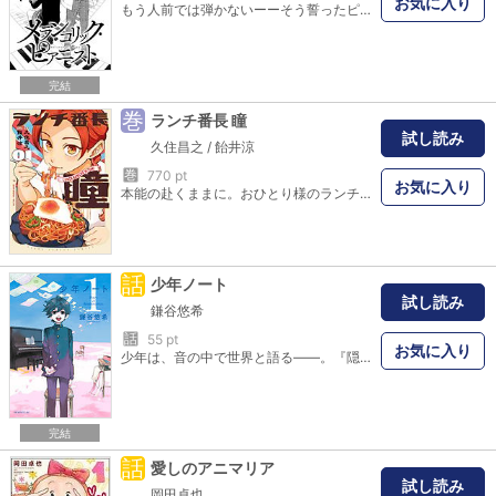
お気に入り
もう人前では弾かないーーそう誓ったピアノだったのにひょんなことから文化祭で伴奏するハメになって…！？文化祭で何もやりたいことがなかったはずの明日華のピアノを聞いて、バンドをクビになった松くんがスカウトしてきた。楽しい演奏を目指す松くんの姿勢に心ひかれ、人前で弾くことをやめた明日華は一歩踏みだそうとするが…？音楽がつなげる心と心、ひびきあう青春ハーモニー。
完結
巻
ランチ番長 瞳
試し読み
久住昌之
/
飴井涼
巻
770 pt
お気に入り
本能の赴くままに。おひとり様のランチ開拓譚――!! ランチに人一倍の情熱を注ぎ、「ランチ番長」の異名を持つ新大阪 瞳。彼女は今日も自身の“ランチアンテナ”に導かれて、新たな『ナイスランチ』を見つけ出す。グルメ漫画の巨匠 久住昌之と期待の俊英 飴井涼のタッグで贈る、空腹と心を満たすグルメストーリー。二人の美味しいハーモニーをご堪能あれ!! (C)2026 Masayuki Qusumi┴(C)2026 Ryo Amei
話
少年ノート
試し読み
鎌谷悠希
話
55 pt
お気に入り
少年は、音の中で世界と語る――。『隠（なばり）の王』鎌谷悠希の新作は、合唱群像！ 天使の歌声“ボーイソプラノ”を持つ少年・蒼井由多香（あおい・ゆたか）。音に対して繊細で感受性豊かな彼は、中学校入学と同時に合唱部に入部。ゆたかの声に触発されて、部員たちはコンクールの金賞を目指す――。「学校」という舞台で少年少女が紡ぎだす、失われゆく日々のハーモニー。
完結
話
愛しのアニマリア
試し読み
岡田卓也