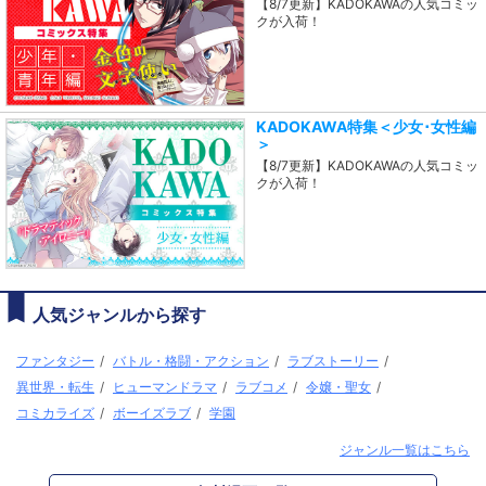
【8/7更新】KADOKAWAの人気コミッ
クが入荷！
KADOKAWA特集＜少女･女性編
＞
【8/7更新】KADOKAWAの人気コミッ
クが入荷！
人気ジャンルから探す
ファンタジー
/
バトル・格闘・アクション
/
ラブストーリー
/
異世界・転生
/
ヒューマンドラマ
/
ラブコメ
/
令嬢・聖女
/
コミカライズ
/
ボーイズラブ
/
学園
ジャンル一覧はこちら