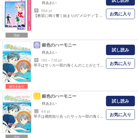
試し読み
柊あおい
巻
564 pt
お気に入り
【教室に鳴り響く始まりの“メロディ”】結城琴子は図書委員をつとめるひかえめな女の子。中学2年生に進級した春の日、琴子は、放課後の音楽室から聞こえてきた優しくて温かい旋律に心を躍らせる。それから数日後…音楽室にいたのは、他のクラスのサッカー部員・霧島海くんで―― 全国の250万乙女におくる恋の教科書・第1巻 ※りぼんマスコットコミックスとして出版したものをデジタル版に再編しました。当時の欄外コメント・イラストも再現した復刻版です。
完結
巻
銀色のハーモニー
試し読み
柊あおい
巻
165～726 pt
お気に入り
琴子はサッカー部の海くんのことがとても気になる。でも、海くんには彼女がいるらしい。友達になりたかっただけなのに、そのことがなんでこんなにショックなの…？「星の瞳のシルエット」の柊あおい作、切なくて胸にぐっとくるラブストーリー第1巻！※このコミックスは、旧『銀色のハーモニー（全5巻）』を全6巻に分冊して再編集したものです。
値引きあり
話
銀色のハーモニー
試し読み
柊あおい
話
44 pt
お気に入り
琴子は偶然知り合ったサッカー部の海くんのことがなんだか気になる。少しずつ海くんとの距離が縮まっていくが、海くんには彼女がいるらしくて…しかも彼女にライバル宣言されてしまった！？自分のほんとの気持ちに気づいて、どんどん海くんのことが好きになっていく琴子だったが・・・心あたたまるステキな恋のハーモニー♪
完結