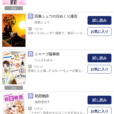
完結
巻
田島シュウの日めくり漫言
試し読み
田島シュウ
巻
759 pt
お気に入り
日めくりカレンダー感覚で、毎日ハッピー！ 毎日1ページでサクッと前向き気分！ 疲れた心を潤す、気分晴れ晴れオアシス系ギャグ！ 雑種犬のザツオ、心優しい悪魔、 サングラスの小学生・たか子に、嫉妬深いTシャツくん、 そして仏の仏田くん… 愛嬌バツグンの個性派キャラたちが贈る、 哀愁と笑いの傑作ハーモニー！！ 人生の機微が詰まった、じ～んと染み入る面白さ！ 読めば読むほどクセになります！ コミック配信サイト「やわらかスピリッツ」で毎日カラー更新！ 閲覧数急上昇中の大注目作が単行本化！！
巻
ニャーゴ協奏曲
試し読み
たらさわみち
巻
550 pt
お気に入り
音楽と人と猫…3つのハーモニーが重なったときに生まれる暖かい物語がオムニバス形式で描かれてます!癒されるヒューマンストーリー!
完結
巻
初恋物語
試し読み
池田理代子
巻
539 pt
お気に入り
「うそだ！先生がそんなことをするなんて！」小6のまさみはクラスの人気者。女子は苦手だけど、新任の美人で優しい千早先生のあたたかさに惹かれてく。しかし先生には婚約者がいて…。少年の淡い初恋を描いた表題作『初恋物語』他、年上の婚約者に愛され幸福だった令子に訪れた試練とは！？『この空の下に』、毎朝マラソンをしている奈々子は青年から！？『朝は6時30分』、憧れの先生からピアノ伴奏を頼まれたさち子だけど…『友情のハーモニー』。年上の異性への憧憬と少女たちの成長をときに優しく、ときに現実的に描いた池田理代子短編集！