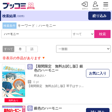
絞り込み
検索結果
(32件)
キーワード：ハーモニー
検索条件
検索
すべて
巻
話
非表示の作品があります
巻
【期間限定 無料お試し版】銀
色のハーモニー
お気に入り
柊あおい
巻
0 pt
【期間限定 無料お試し版】琴子はサッカー部の海くんのことがとても気になる。でも、海くんには彼女がいるらしい。友達になりたかっただけなのに、そのことがなんでこんなにショックなの…？「星の瞳のシルエット」の柊あおい作、切なくて胸にぐっとくるラブストーリー第1巻！※このコミックスは、旧『銀色のハーモニー（全5巻）』を全6巻に分冊して再編集したものです。
無料あり
巻
銀色のハーモニー