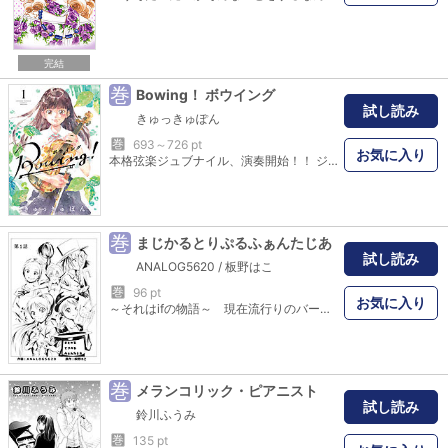
完結
巻
Bowing！ ボウイング
試し読み
きゅっきゅぽん
巻
693～726 pt
お気に入り
本格弦楽ジュブナイル、演奏開始！！ ジュニアコンクールでの優勝、 10歳にしてヴァイオリニストとしてデビューと 幼くして「天才」と称えられた久保提凛音（くぼてりお）。 将来を約束されたかに思われた彼女の演奏家人生は、 しかし中学一年生にして行き詰まってしまう。 自分の“音”に迷いを抱え、ついにはステージ恐怖症となり 都会の空気が合わない身体になってしまった凛音は、 母親の故郷である田舎町に逃れることになる…… その地で彼女が出会った少年・朝倉てんは、特別な“耳”を 持ち、亡くなった母親の“音”を探している少年だった。 自分の音を見失ったヴァイオリニスト少女と、 母親の音を探す楽器素人天然素材少年。 2人が出会ったとき、田舎町の高き空に ハーモニーが響き出す！ ボーイ ミーツ ガール、弦楽青春ストーリー ここに開幕！！
巻
まじかるとりぷるふぁんたじあ
試し読み
ANALOG5620
/
板野はこ
巻
96 pt
お気に入り
～それはifの物語～ 現在流行りのバーチャルアイドルがさらに進化、アンドロイドアイドルとして活躍する近未来の世界を創造し、その時代に生きるアンドロイド、少年、少女の生き方を描きました。 夢を目指す少年、似夢（アユム）とアンドロイドの少女、ピンキーが織りなすハーモニーで別世界にいざないたいと思います。 歌をモチーフにした作品はシンフォギア・マクロスなど色々とありますが、また違った方向からのアプローチをしてみたいと思いました。 最後まで描き切りたいと思ったので、自費出版という形をとりました。 表紙にいるポニーテールのヒロイン１話目で出ないんかい！と初っ端よりヒロイン詐欺しましたが、安心してください（笑）２話目より即登場します♪ 他のサイトでは無料配信しておりますが、解像度を上げてより綺麗にした状態でお楽しみいただけるように致しました。 のんびり更新してゆきますので、暖かく見守っていただけると幸いです。
巻
メランコリック・ピアニスト
試し読み
鈴川ふうみ
巻
135 pt