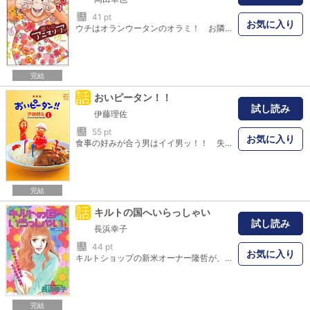
話
41 pt
お気に入り
ウチはオランウータンのオラミ！ お隣さんにガチ恋中の何処にでもいる「普通」の女の子！ ヨロシクね！ 「こんなマンガ見たことない」「全ページにパワーワード」「ツッコミが追いつかない！」ドチャクソ話題沸騰、爆笑＆混乱の嵐！！ 何処にでもいる普通のオランウータン女子・オラミ（18）はお隣に住む人間・イツキ教授（50）にガチ恋中！ 恋に奥手な握力500kg女子は優しいおじ様に振り向いてもらえるのか！？ 一度読めば超絶ポジティブなオラミと放たれるパワーワードにみんな夢中！ 種族なんてどーでもいい。恋愛とギャグの極上ハーモニー、マジLOVE２００％な動物界のドチャクソ本気ラブコメ！！
完結
話
おいピータン！！
試し読み
伊藤理佐
話
55 pt
お気に入り
食事の好みが合う男はイイ男ッ！！ 失恋直後にラーメン屋のおばちゃんと格闘したり、壊れた炊飯器のせいで「ほんとの気持ち」に気づいたり、突発性ホットドッグ食べたい病が二人の距離を縮めたり、おでんの頼み方に恋したり……。大好きな人とのゴハンは絶対おいピー！ 第29回講談社漫画賞受賞――恋と食のハーモニーを描く、大人気オムニバス・ショート☆
完結
話
キルトの国へいらっしゃい
試し読み
長浜幸子
話
44 pt
お気に入り
キルトショップの新米オーナー隆哲が、訪問客の涙や笑顔に垣間見る色とりどりの人間模様。華麗な布のハーモニーがいざなうファンタジックなキルトの世界。
完結