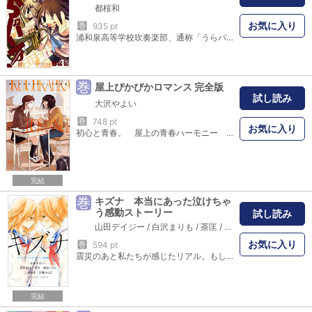
都桜和
お気に入り
巻
935 pt
浦和泉高等学校吹奏楽部、通称「うらバン」は少数精鋭（？）の吹奏楽部。アクロバティック演奏の部長と元バスケ部エースの同級生に挟まれて、鈴杉冬美は今日もチューバに抱かれてます。都桜和が綴る笑いとかわいさのハーモニー、まもなく初上演！
巻
屋上ぴかぴかロマンス 完全版
試し読み
大沢やよい
巻
748 pt
お気に入り
初心と青春。 屋上の青春ハーモニー … ［恋心メトロノーム］ 私だけのあなたにしたい── … ［わがままファズとぴかぴかさん］ 初期のオトナ恋愛作 … ［ダブルバインド］ 生徒×先生のヒミツ関係 … ［in secret…？］ 刊行当時の単行本描き下ろし … ［恋色エチュード］ 「あとがき」まですべて完全再録し、さらに「in secret…？」の続編を新たに描き下ろしで加えた完全版。
完結
巻
キズナ 本当にあった泣けちゃ
う感動ストーリー
試し読み
山田デイジー
/
白沢まりも
/
茶匡
/
瀬田ハルヒ
/
三浦瑞希
お気に入り
巻
594 pt
震災のあと私たちが感じたリアル。もし、あなたが大切な人を失ったら、夢や未来が見えなくなったら……。たとえ悲しみに凍てついてしまっても、心と心がつながっていれば、動き出せる――。震災で隔たれた友だちや学校。突然おとずれた難病、大切な存在の死。これは本当にあった「キズナ」がつなぐ6つの物語。●キズナ prologue 山田デイジー●つながる思い 瀬田ハルヒ●聞いて、お父さん! 伊藤みんご●キミがいるから 三浦瑞希●ありがとう、リッチ 茶匡●わたしたちのハーモニー 白沢まりも●キズナ epilogue 山田デイジー
完結