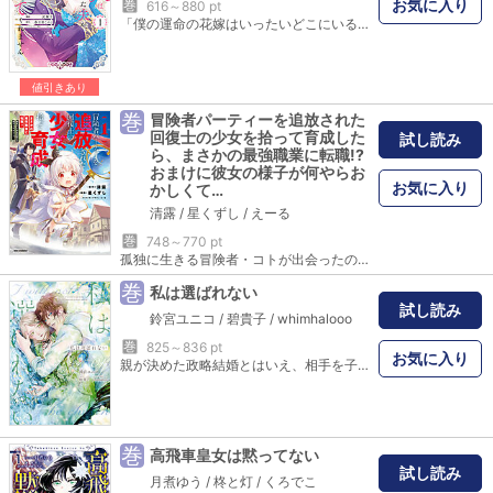
お気に入り
巻
616～880 pt
「僕の運命の花嫁はいったいどこにいるのだ…？」幼い時に両親を亡くしてから、弟に代わって領主の役目をこなしてきた伯爵令嬢・セラフィーナ。ある日の舞踏会で公爵・メイナードの窮地を救ったことをきっかけに、二人は契約結婚することに。しかし、メイナードは「僕には愛する人がいる」と言い出して……？リアリストな伯爵令嬢×美貌の訳アリ公爵様の溺愛ラブロマンス、待望のコミカライズ。描き下ろしＲシーンありの番外編は、初夜を迎えた二人の様子を収録！ (C)武桐千／一迅社 (C)春日部こみと／炎かりよ／クルックブックス
値引きあり
巻
冒険者パーティーを追放された
回復士の少女を拾って育成した
試し読み
ら、まさかの最強職業に転職!?
おまけに彼女の様子が何やらお
お気に入り
かしくて…
清露
/
星くずし
/
えーる
巻
748～770 pt
孤独に生きる冒険者・コトが出会ったのは、役立たずとしてパーティーを追い出された、回復士の少女・ミリィだった。無視するつもりが懐いてしまったおっちょこちょいの彼女を、なぜか連れ帰る羽目になり、そればかりか家に住みつかれてしまって……！ 孤高の最強冒険者とポンコツ回復士がダンジョンに挑む、異世界ドジカワ共同生活ファンタジー、開幕！
巻
私は選ばれない
試し読み
鈴宮ユニコ
/
碧貴子
/
whimhalooo
巻
825～836 pt
お気に入り
親が決めた政略結婚とはいえ、相手を子供の頃から恋い慕っている伯爵令嬢のクロエ。ところが、婚約者であるオルドランド侯爵家の嫡男エルネストは、クロエではなく妹のエミリィを選ぶ。感情をコントロールしながら生きてきたクロエに対し、明るく天真爛漫な妹。彼女を愛おしく思うけれど、深く傷ついた恋心は癒えることもなく――…。そんな折、クロエにシスレーユ公爵家のレオネルが突然結婚を申し込んできて――!?大ヒット「どうせ捨てられるのなら、最後に好きにさせていただきます」（碧貴子・著）と同じ世界観で紡がれる、もう一つのラブストーリー開幕！第1巻は結婚初夜のRシーンを加筆収録！
巻
高飛車皇女は黙ってない
試し読み
月煮ゆう
/
柊と灯
/
くろでこ