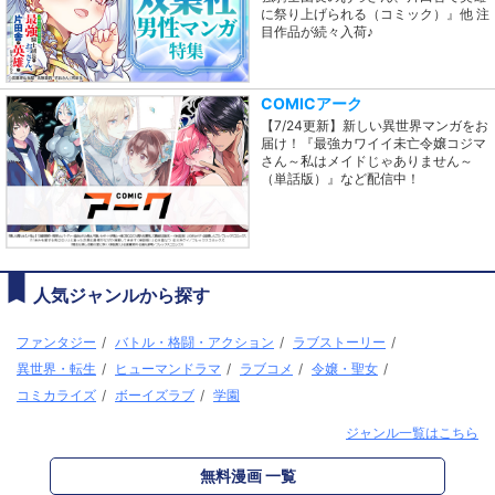
に祭り上げられる（コミック）』他 注
目作品が続々入荷♪
COMICアーク
【7/24更新】新しい異世界マンガをお
届け！『最強カワイイ未亡令嬢コジマ
さん～私はメイドじゃありません～
（単話版）』など配信中！
人気ジャンルから探す
ファンタジー
/
バトル・格闘・アクション
/
ラブストーリー
/
異世界・転生
/
ヒューマンドラマ
/
ラブコメ
/
令嬢・聖女
/
コミカライズ
/
ボーイズラブ
/
学園
ジャンル一覧はこちら
無料漫画 一覧