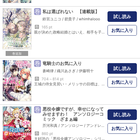
巻
私は選ばれない 【連載版】
試し読み
鈴宮ユニコ
/
碧貴子
/
whimhalooo
巻
165 pt
お気に入り
親が決めた政略結婚とはいえ、相手を子供の頃から恋い慕っている伯爵令嬢のクロエ。ところが、婚約者であるその男性、オルドランド侯爵家の嫡男エルネストは、最終的にクロエではなく妹のエミリィを選ぶ。残酷な現実に打ちひしがれるクロエだが、そんな彼女にシスレーユ公爵家のレオネルが突然結婚を申し込んできて――。不遇な伯爵令嬢と愛を知らない小公爵の、契約結婚からはじまる執着×溺愛ストーリー！【本商品は単話コンテンツとなります。単行本版と収録内容が異なる場合がございます。漫画内の告知等は過去のものとなりますので、ご注意ください。】
巻追加
巻
竜騎士のお気に入り
試し読み
蒼崎律
/
織川あさぎ
/
伊藤明十
巻
704～814 pt
お気に入り
王城の侍女見習い・メリッサの目標は、憧れの竜騎士隊長ヒューバードと大好きな竜達の傍で、正式な侍女として働くこと。ところが突然、隊長が退役して城を離れることになったと知ってしまい――!? 一迅社文庫アイリスの大人気作がついにコミックス化！ 堅物騎士と竜好き侍女のラブファンタジー!!
巻
悪役令嬢ですが、幸せになって
みせますわ！ アンソロジーコ
試し読み
ミック ざまぁ編
芥河和真
/
アンソロジー
/
アンドレイ
/
いなる
/
木月橘
/
お気に入り
巻
860 pt
大好評の「悪役令嬢アンソロジー」シリーズより、スカッと爽快な逆転ストーリーを集めた「ざまぁ編」が登場!! 婚約破棄、断罪イベント、溺愛、逆行、下克上、追放……などなど自業自得のざまぁ読み切り5本収録!! 小説家になろう原作を中心とした、悪役令嬢の魅力満載コミックアンソロジー♪ ALLハッピーエンドです！ ＜カバーイラスト＞まろ ＜収録作品＞「居眠り姫は賭けをする」漫画：湯本みこ 原作：アンドレイ/「私の愛しい人」漫画：にむ 原作：りったん/「冷血悪女による無垢な王子の利用法」千秋りえ/「第二王子と一緒にやり直していくお話」さり/「いいですか？そもそも政略とはですね。」漫画：ゆずき暎 原作：ユウキ