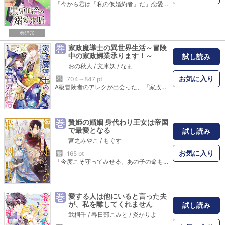
「今から君は『私の仮婚約者』だ」恋愛には奥手で、副業の刺繍業に勤しむ貧乏子爵家令嬢のエミリアに突如舞い込んだお見合い。その相手は、獣人貴族の伯爵様だった。しかも、黒兎!? その響きからかわいい系だと思ったけれど、実はトップクラスの武闘派草食動物の獣人紳士らしくて…。勢いに押されて、《求婚痣》を付けられて仮婚約者になったエミリアは…!?「一迅社文庫アイリス」で大人気！ 獣人シリーズ第３弾がついに公式コミカライズ！【本商品は単話コンテンツとなります。単行本版と収録内容が異なる場合がございます。漫画内の告知等は過去のものとなりますので、ご注意ください。】
巻追加
巻
家政魔導士の異世界生活～冒険
中の家政婦業承ります！～
試し読み
おの秋人
/
文庫妖
/
なま
お気に入り
巻
704～847 pt
A級冒険者のアレクが出会った、『家政魔導士』という謎の肩書を持つシオリ。共に向かった冒険は、低級魔導士である彼女の奇抜な魔法により、温かい風呂に旨い飯と、野営にあるまじき快適過ぎる環境に。すっかりシオリを気に入ったアレクだったが、彼女にはある秘密があって――。訳あり冒険者と女魔導士（＆彼女を救った相棒のスライム）の異世界冒険ラブファンタジー！ 一迅社アイリスNEOの重版出来話題作をコミカライズ!!
巻
贄姫の婚姻 身代わり王女は帝国
で最愛となる
試し読み
宮之みやこ
/
もぐす
お気に入り
巻
165 pt
「今度こそ守ってみせる。あの子の命も、私の幸せも」クーデターによって前王の娘として幽閉されて育った王女・ルーシャは、ある日突然外の世界に引っ張り出され、見た目も性格も恐ろしい冷徹帝・リカルドの元に、従姉妹のマルグリットの代わりに嫁がされることになる。跡継ぎを生む目的だけで愛のない妊娠と出産を経験しながらも、自らの子供に初めての幸せを感じるルーシャだったが、彼女の立場と子供を利用したいマルグリットが放った刺客によって殺されてしまう。しかし無念の死を遂げた瞬間、奇跡の力によって幽閉されていた頃に時間が巻き戻る。暗殺を回避して大切なわが子を必ず守るという決意を胸に、ルーシャは再びリカルドの元へ嫁ぐ。すると、冷酷で愛などなかったはずのリカルドの意外な一面も見えてきて…!? 冷徹帝に贄として嫁がされ、暗殺された身代わり王女――。タイムリープから始まる逆転劇と溺愛ロマンス!!
巻
愛する人は他にいると言った夫
が、私を離してくれません
試し読み
武桐千
/
春日部こみと
/
炎かりよ