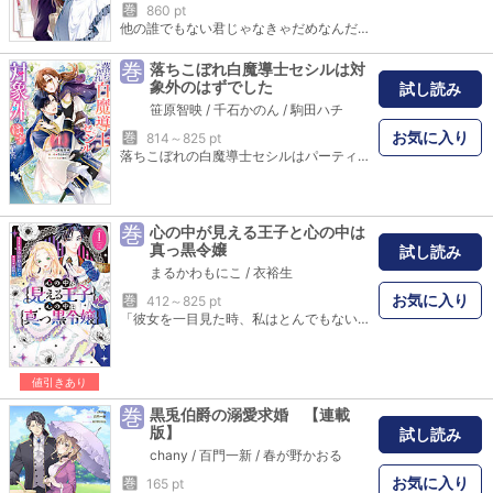
巻
860 pt
他の誰でもない君じゃなきゃだめなんだ 「小説家になろう」の大人気短編をコミカライズ&オリジナル読切で贈る、契約結婚から始まる純愛ストーリー♡｛収録作品｝カバーイラスト：笹原亜美 「旦那さま、冷たいあなたも素敵だけれど、さすがに疲れてしまいました。離婚して出て行ってもいいかしら？」漫画：柑奈まち 原作：石河翠 他の女性を慕っているはずの旦那様に離婚を申し出たら、なぜか「離婚する気はない」と一蹴されて――!? 「離縁予定の奥様は夜行性旦那様のお役に立ちたい」漫画：鱧永あるひ 原作：岬かおる 「亡霊」と呼ばれる令嬢は、離縁するまでの3年間で旦那様の役に立とうと奮闘するが――!? 「愛のない仮面夫婦だと思っていたのに、旦那様の心の声が甘くて戸惑っています」漫画：直山 冷めきった夫婦関係に嫌気がさしていたら、妖精のイタズラで旦那様の意外すぎる心の声が聴こえてきて!? 「姉の身代わりで冷酷な若公爵様に嫁ぐことになりましたが、初夜にも来ない彼なのに「このままでは妻に嫌われる……」と私に語りかけてきます。」漫画：うゆな 原作：夏みのる 異形術が使える令嬢がネズミの姿で行動中、「冷酷な獣」と呼ばれる旦那様に見つかってしまい――!? 「期限が切れたので契約結婚は終わりにしましょう」漫画：保志あかり 原作：結城暁 「僕を絶対好きにならないでくれ」と言っていたはずの旦那様が離婚しないでほしいと懇願してきて!?
巻
落ちこぼれ白魔導士セシルは対
象外のはずでした
試し読み
笹原智映
/
千石かのん
/
駒田ハチ
お気に入り
巻
814～825 pt
落ちこぼれの白魔導士セシルはパーティーの最中、社交界人気ナンバーワンの第一聖騎士隊隊長オズワルドにお手製の解毒薬をぶっかけてしまう。その理由は、彼から強烈な邪気が放たれていたから。不機嫌なオズワルドに彼の屋敷まで拉致され「貞操の危機!?」と焦るセシルだが、「お前は趣味じゃない」と一蹴される。どうやら彼の目的は、以前受けた呪いに初めて効果があったというセシルの薬のようで――!?オズワルドから正式に治療の依頼を受けたセシルは、功績を残すチャンス！と引き受けることにするが……。呪いを受けた聖騎士と落ちこぼれ白魔導士のラブコメディ第1巻♪
巻
心の中が見える王子と心の中は
真っ黒令嬢
試し読み
まるかわもにこ
/
衣裕生
お気に入り
巻
412～825 pt
「彼女を一目見た時、私はとんでもない勘違いをしてしまったのだ――」人の心が読めるスカルバ王国第１王子のレナートは、“幻の姫”と呼ばれる侯爵令嬢のルクレツィアに出会う。ルクレツィアからの挨拶に舞い上がっていたレナートだが、彼が聞いた彼女の心の声は、目の前の美女が言っているとは到底思えない言葉であった…。誰にも言えない秘密がある2人の焦れキュンラブコメストーリーが始まる――。
値引きあり
巻
黒兎伯爵の溺愛求婚 【連載
版】
試し読み
chany
/
百門一新
/
春が野かおる
お気に入り
巻
165 pt