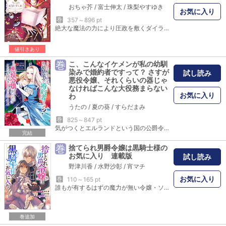
おちゃ芥
/
富士伸太
/
珠梨やすゆき
お気に入り
巻
357～896 pt
絶大な魔法の力により圧政を敷くダイラン魔導王国。しかし、時期女王となることを来たいされていたジル・ダイランは、魔法の能力が絶望的に乏しいことを理由に17歳の誕生日を機に王城から追放されてしまう。追放先の屋敷でひとり悲しみに暮れる中ジルは、偶然にも異世界の魔導書を発見しそこに記されたモノづくりの知識に圧倒される。そして心機一転王城暮らしの中では許されなかった服飾品作りに奮起することに。繊細な魔法を駆使したジルのモノづくりの才能はやがて、街の人々の目にも触れることとなり――。
値引きあり
巻
こ、こんなイケメンが私の幼馴
染みで婚約者ですって？ さすが
試し読み
悪役令嬢、それくらいの器じゃ
なければこんな大役務まらない
お気に入り
わ
うたの
/
夏の葵
/
すらだまみ
巻
825～847 pt
気がつくとエルランドという国の公爵令嬢リシェリに生まれ変わっていた凛。婚約者は王太子ジノン……これってまさか妹たちが夢中だった乙女ゲームの世界?しかも私は攻略対象全員にエロ仕掛けする悪役令嬢!?…って恋愛偏差値ゼロの私には、流石に難易度高すぎます！それなら大人しくバッドエンドの修道院行きを目指したいと思う凛だが、自分を訝しむジノンの沼にどんどんハマってしまって――。キャラ正反対の悪役令嬢に転生したヒロイン×ドＳな幼馴染み王太子の波瀾万丈ラブファンタジー♡
完結
巻
捨てられ男爵令嬢は黒騎士様の
お気に入り 連載版
試し読み
野津川香
/
水野沙彰
/
宵マチ
お気に入り
巻
110～165 pt
誰もが有するはずの魔力が無い令嬢・ソフィア。両親亡きあと叔父家族から不遇な扱いを受けていたが、ついに従妹に婚約者を奪われ、屋敷からも追い出されてしまう。行くあてもなく途方にくれていた森の中、強大な魔力と冷徹さで“黒騎士”と恐れられている侯爵ギルバートに拾われて……? アイリスNEOで大人気！ 黒騎士様と捨てられ令嬢の溺愛ラブファンタジーがコミカライズで登場です!! 漫画内の告知等は過去のものとなりますので、ご注意ください。
巻追加