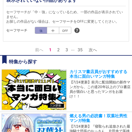
表示されていない作品があります
セーフサーチが「中・強」になっているため、一部の作品が表示されてい
ません。
お探しの作品がない場合は、セーフサーチをOFFに変更してください。
セーフサーチ
強
中
OFF
...
前へ
1
2
3
35
次へ
特集から探す
カリスマ書店員がおすすめする
本当に面白いマンガ特集
【7/24更新】前月に配信開始の新作マ
ンガから、この道20年以上のプロ書店
員が面白いと思ったマンガをお届
け！！
燃える男の必読書！双葉社男性
マンガ特集
【7/24更新】『寝取られ追放された最
強騎士団長のおっさん、片田舎で英雄