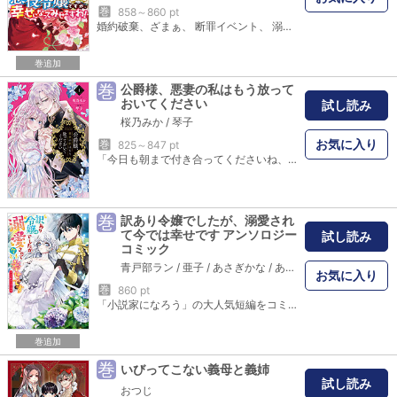
巻
858～860 pt
婚約破棄、ざまぁ、 断罪イベント、 溺愛、王族、転生ヒロイン、追放END…悪役令嬢の魅力満載!! 小説家になろう発の人気悪役令嬢小説をコミカライズ!! ALLハッピーエンドの読み切り５本を収録!! LINEUP---------------------------------- カバーイラスト：まろ 「悪役令嬢は真実の愛を手にいれる」ほしの総明 原作:猫又どれみ 卒業パーティーで婚約破棄!? 「婚約破棄されて修道院に行くお嬢様の話」空倉シキジ 原作:結城暁 妹に婚約者を奪われ追放!? 「絶対に婚約破棄をしてみせます！～悪役令嬢に、私はなる！」黒榮ゆい 原作:麗伽空 婚約破棄の為に男爵令嬢をいじめ!? 「悪の華道を行きましょう」やましろ梅太 原作:真冬日 婚約破棄されハゲデブ親父と結婚!? 「悪役令嬢は第二王子の初恋に翻弄される」尾羊英 原作:水野沙彰 断罪された私の前に第二王子が現れ…。 ------------------------------------------------ 突然の婚約破棄、そして迫りくる断罪イベント…!! 王子に捨てられ、そしてこんな男と結婚…!? 婚約者たちは可憐な妹に夢中!? 婚約破棄された悪役令嬢に手を差し伸べるのは…!? 危機的状況からはじまる悪役令嬢たちの物語の結末は…ALLハッピーエンドです♪ 『小説家になろう』の人気読み切り作品ばかりを集めた満足感いっぱいの悪役令嬢アンソロジー!!
巻追加
巻
公爵様、悪妻の私はもう放って
おいてください
試し読み
桜乃みか
/
琴子
お気に入り
巻
825～847 pt
「今日も朝まで付き合ってくださいね、俺の奥さん？」悪妻に転生したはずなのに、どうして愛おしそうな目で見てくるの――!?ある日気づいたら、昔読んだ小説の悪妻キャラ・イルゼになっていた。主人公のギルバートに執着し、ヒロインとの仲を邪魔するイルゼの結末は、娼館落ちという悲惨なもの。そんなバッドエンドを回避すべく、ギルバートとの円満離婚を思い立つ。しかしギルバートは離婚に応じず、ある晩、寝室に現れて――…!?「その泣き顔は悪くない」「せいぜいそのまま嫌がるフリをしていてください」踏んだり蹴ったり抱かれたり(?)で散々な悪妻イルゼとクールなドS公爵の恋模様にときめき必至のラブコメディ第１巻！
巻
訳あり令嬢でしたが、溺愛され
て今では幸せです アンソロジー
試し読み
コミック
青戸部ラン
/
亜子
/
あさぎかな
/
あさここの
/
朝野りょう
お気に入り
巻
860 pt
「小説家になろう」の大人気短編をコミカライズ！ 不遇な令嬢が愛されて幸せになるシンデレラストーリーを集めた「小説家になろう」発アンソロジー！ 溺愛系ピュアラブ読み切り5編を収録♡ ＜収録作品＞「私あの時、不幸でよかったです。」漫画：亜子 原作：殿水結子/「奪われ続けた令嬢は虹乙女と呼ばれた」漫画：宛 原作：花散ここ/「姉が駆け落ちしましたので。」漫画：高岡れん 原作：月/「貧乏令嬢はジャムを煮る ～妹の代わりに辺境伯に嫁ぐことになった平凡な貧乏子爵の令嬢ですが、このたび旦那様に溺愛されてスローライフを堪能することになりました～」漫画：七十 原作：咲倉未来/「奪われ令嬢は星にキスを捧げる」漫画：黛けい 原作：長月おと
巻追加
巻
いびってこない義母と義姉
試し読み
おつじ