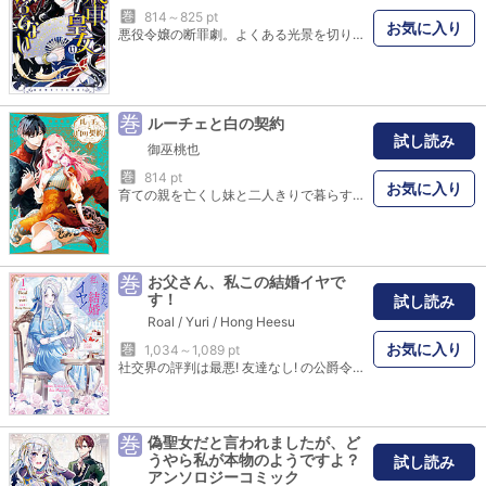
巻
814～825 pt
お気に入り
悪役令嬢の断罪劇。よくある光景を切り裂くように、帝国皇女クローディアが現れた。圧倒的な存在感を放つ彼女は、あっという間にその場を支配し、責任感皆無な王子に夢見る少女、悪役にされた公爵令嬢に現実をつきつけていく！ 従者のベリルを引き連れて、忍び寄る悪事を次々と薙ぎ払う、帝国皇女の痛快ラブファンタジー第１巻！
巻
ルーチェと白の契約
試し読み
御巫桃也
巻
814 pt
お気に入り
育ての親を亡くし妹と二人きりで暮らすルーチェ。ある日、アセイシヤと名乗る女性から、突然『婚約者の恋人になってほしい』という予想外の依頼をされてしまう。半ば強引に連れて来られた先で待っていたのは、この国の五大家の一つ『ガイレンチェ家』の若き当主リオヴェルナだった。リオヴェルナは、ルーチェに偽装恋人の契約を迫り――？
巻
お父さん、私この結婚イヤで
す！
試し読み
Roal
/
Yuri
/
Hong Heesu
お気に入り
巻
1,034～1,089 pt
社交界の評判は最悪! 友達なし! の公爵令嬢ジュベリアンは前世の記憶を思い出し、自分が小説の悪役令嬢に転生していることに気づく!このままでは、たった一人の家族であるお父さんと恋人に見捨てられ、サイコパスで残忍な皇太子に拷問されそうになり、自ら命を絶つ運命に――!!破滅エンドを回避すべく、まずは自分を愛していない恋人と別れ、ひっそりと生きていこうと思ったのに、なぜか娘を愛していないお父さんが自分を放っておいてくれず…!?それぞれの想いが交錯する、すれ違いの溺愛ラブファンタジー!!
巻
偽聖女だと言われましたが、ど
うやら私が本物のようですよ？
試し読み
アンソロジーコミック