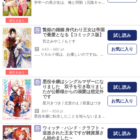
学年一の美少女は、俺と同類（元陰キャ）だ。高校デビューした元“陰キャ”同士で理想の高校生活を目指す!?SNSで話題沸騰のコミュ力低めな青春ストーリー!!連載の気になる続きを50ページ以上描き下ろし収録！【あらすじ】中学時代のトラウマをきっかけに高校デビューに成功した元陰キャの志月恵助。新しい環境で過去の自分を知る者はいない。ただ一人、同じ中学出身で志月と同様に高校デビューを果たした女子・楠木静を除いて…。学年一の美人と噂される程に変貌を遂げ、スクールカーストで天下を取ったも同然に見える楠木は、なぜか志月に助けを求めてくる。戸惑いながらも話を聞くと彼女の意外な実態が明らかになるが、もっと自信を持てと励ます志月に、楠木はさらに意外な提案をする――。「志月くん、わ…私と友達になってくれませんか？」高校デビューした同士で期間限定の友達関係。それ以外の感情なんてあるわけない!?
値引きあり
巻
贄姫の婚姻 身代わり王女は帝国
で最愛となる【コミックス版】
試し読み
宮之みやこ
/
もぐす
お気に入り
巻
440～880 pt
……リカルド様は、お優しいのですね。冷徹帝に贄（にえ）として嫁がされ、暗殺された身代わり王女―― タイムリープから始まる逆転劇と溺愛ロマンス!! コミックス限定の番外編を描き下ろし収録! 【あらすじ】クーデターによって前王の娘として幽閉されて育ったシャノバン王国の王女ルーシャ・リュ・クリエール・シャノバンは、ある日突然外の世界に引っ張り出され、オルムング帝国の皇帝で、見た目も性格も恐ろしい”冷徹帝”と噂されるリカルド・フォン・ボールン・オルムングの元に、従姉妹のマルグリットの代わりに嫁がされることになる。跡継ぎを生む目的だけで愛のない妊娠と出産を経験しながらも、自らの子供キースを育てることに初めての幸せを感じるルーシャだったが、彼女の立場とキースを利用したいマルグリットが放った刺客によって殺されてしまう。しかし無念の死を遂げた瞬間に奇跡の力によって、幽閉されていた頃に時間が巻き戻る。暗殺を回避して大切なわが子を必ず守るという決意を胸に、再びリカルドの元に嫁ぐルーシャ。すると、冷酷で愛などなかったはずのリカルドの意外な一面が見えてきて…!?
値引きあり
巻
悪役令嬢はシングルマザーにな
りました 双子を引き取りまし
試し読み
たが公爵様からの溺愛は想定外
です
お気に入り
星川きづき
/
北里のえ
/
双葉はづき
巻
847～858 pt
悪役令嬢に転生したことを知らないまま、王太子から婚約破棄された公爵令嬢エステル。これからは庶民としてつつましく生きよう！と隣国の料理屋で働くことに。六年後、亡くなった店主の双子の娘ココとミアを育てながら料理屋も切り盛りしていたけれど……。双子の兄を名乗る公爵フレデリックが訪れ、相続争いに巻き込まれそうな双子たちを守るため恋人のふりをすることになり!?ゲームに転生したと知らずに翻弄される悪役令嬢と冷徹公爵の偽装婚約ラブファンタジー♡
巻
ウィッチ・ハンド・クラフト ～
追放された王女ですが雑貨屋さ
試し読み
ん始めました～