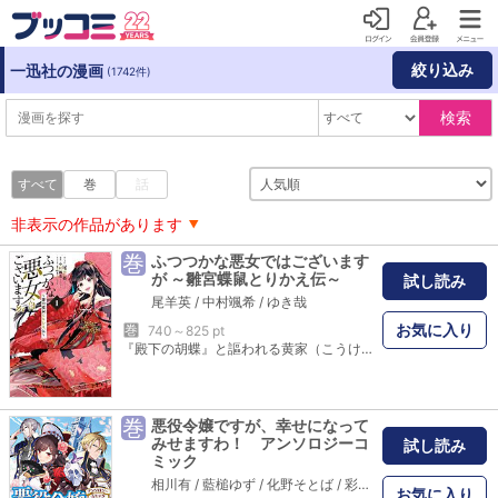
絞り込み
一迅社の漫画
(1742件)
検索
すべて
巻
話
非表示の作品があります
巻
ふつつかな悪女ではございます
が ～雛宮蝶鼠とりかえ伝～
試し読み
尾羊英
/
中村颯希
/
ゆき哉
お気に入り
巻
740～825 pt
『殿下の胡蝶』と謳われる黄家（こうけ）の雛女（ひめ）・玲琳（れいりん）は、宮中一の嫌われ者である朱家（しゅけ）の雛女（ひめ）・慧月（けいげつ）の手にかかり、互いの身体を入れ替えられてしまった。牢に入れられ、入れ替わりの事実は話せず、己を害した罪に問われ死を目前とする玲琳（れいりん）…と、思われたが。病弱ゆえ常に“死”と隣り合わせで過ごしてきた玲琳（れいりん）は、むしろ健康な身体を手に入れたことを喜んでしまい、持ち前の鋼メンタルで次々と逆境を乗り越えていく――!?
巻
悪役令嬢ですが、幸せになって
みせますわ！ アンソロジーコ
試し読み
ミック
相川有
/
藍槌ゆず
/
化野そとば
/
彩戸ゆめ
/
ARATA
/
新星
お気に入り