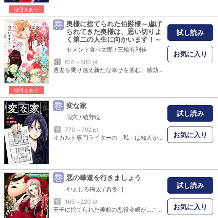
値引きあり
巻
奥様に捨てられた伯爵様～虐げ
られてきた奥様は、思い切りよ
試し読み
く第二の人生に向かいます！～
セメント食べ太郎
/
三輪有利佳
お気に入り
巻
616～880 pt
過去を乗り越え新たな幸せを掴む、感動の溺愛ラブストーリー、待望のコミカライズ!!「旦那様、少しお話があります。」多くの愛情を注がれて生きてきたローズが、ペンデルトン伯爵家に嫁いで10年。夫の度重なる浮気に耐えながらも、一人息子のアルフレッドを守るために日々を過ごしてきたが、ついに我慢の限界が訪れる。そんな彼女を支えたのは、ローズを大切に思う人々の愛と、再会した幼馴染みのローガン・ゴールドスミスだった。息子のために離婚を決意した夫人が、新たな幸せを掴むまでを描く、家族の温もりと、愛が詰まった物語の始まり。
値引きあり
巻
変な家
試し読み
雨穴
/
綾野暁
巻
770～792 pt
お気に入り
オカルト専門ライターの「私」は知人から、とある家の間取り図を見せられた。そこには正体不明の「謎の空間」が存在するという。建築設計士・栗原に意見を求めると、彼はこの家のおかしなところを次々に指摘し始めた……！ 動画1200万再生突破・原作本50万部突破・2024年春映画化！ 新世代ホラー作家・雨穴のデビュー作にして代表作、話題の“不動産ミステリー”、ここに完全コミカライズ!!（※本作は、書籍『変な家』（飛鳥新社刊）をコミカライズした作品です）
巻
悪の華道を行きましょう
試し読み
やましろ梅太
/
真冬日
巻
165～220 pt
お気に入り
王子に捨てられた美貌の悪役令嬢が…こ、こんな禿げデブオヤジといやがらせ婚!? ※この作品は『悪役令嬢ですが、幸せになってみせますわ！ アンソロジーコミック』収録作品と同一の内容を単話版として再編集したものとなります。