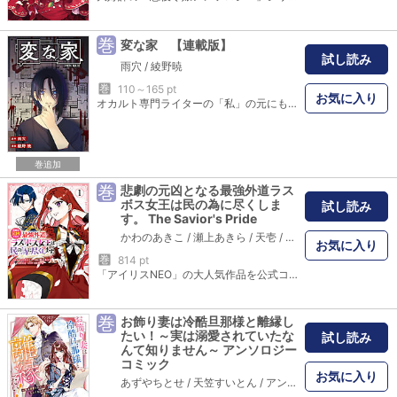
巻
変な家 【連載版】
試し読み
雨穴
/
綾野暁
巻
110～165 pt
お気に入り
オカルト専門ライターの「私」の元にもたらされた、とある家の間取り図。一見ごく普通の一戸建て住宅だが、知人の設計士・栗原に意見を求めると、彼は「この家には変なところがある」と話し始めた……。この間取り図には、何かが隠されている…。話題の不動産ミステリー、待望のコミカライズ!! 【本商品は単話コンテンツとなります。単行本版と収録内容が異なる場合がございます。漫画内の告知等は過去のものとなりますので、ご注意ください。】（※本作は、書籍『変な家』（飛鳥新社刊）をコミカライズした作品です）
巻追加
巻
悲劇の元凶となる最強外道ラス
ボス女王は民の為に尽くしま
試し読み
す。 The Savior's Pride
かわのあきこ
/
瀬上あきら
/
天壱
/
鈴ノ助
お気に入り
巻
814 pt
「アイリスNEO」の大人気作品を公式コミカライズ！『悲劇の元凶となる最強外道ラスボス女王は民の為に尽くします。』コミカライズ、新章【婚約者編】がスタートの第1巻！！【STORY】十六歳の誕生祭を目前とするプライドは、同盟共同政策・学校制度の公表準備に明け暮れ大切なことを忘れていた。『成人となる誕生祭で王族の女性は、婚約者を女王から伝えられる。』誕生祭でプライドの婚約者として発表されたのは、アネモネ王国の第一王子レオンだった。そして彼がゲームの攻略対象者だということも思い出して…！？
巻
お飾り妻は冷酷旦那様と離縁し
たい！～実は溺愛されていたな
試し読み
んて知りません～ アンソロジー
コミック
お気に入り
あずやちとせ
/
天笠すいとん
/
アンソロジー
/
杏ばた
/
石