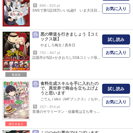
巻
896～935 pt
お気に入り
SNSで第1話28万いいね超!! いま大注目のハートフルギャップコメディが待望の書籍化！ 本書だけの描き下ろしを30ページ以上加えて心あたたか満載でお届けします。 《あらすじ》とある名家の庶子である美冶は、母の死をきっかけに本家の鴻蔵家に引き取られることになりました。そこで待ち受けていたのは恐ろしい義母と義姉のはずが――!?
巻
悪の華道を行きましょう【コミ
ックス版】
試し読み
やましろ梅太
/
真冬日
お気に入り
巻
750～847 pt
話題作が5話+かきおろしSS&コミック収録でついに待望のコミックスに!! 『悪役令嬢ですが、幸せになってみせますわ！』アンソロジーコミックの人気作が連載になり、ついにコミックスに！ 宰相目線で語られる本編前日譚SS+二人の日常を描いたコミック8Pはコミックスのみの特別収録です！ ＜STORY＞王子に捨てられた美貌の悪役令嬢セレスティーヌ。醜い禿げデブオヤジといやがらせ婚の最中……突然よみがえる前世の記憶…！ そして…あれ!? でもなんかこの人…悪くない。ちょっと素敵かも……？ 悪女として、そして枯れ専として、我が道を行くセレスティーヌの華道をご覧あれ！ ※この作品は過去、電子書籍『悪の華道を行きましょう』1～5巻として配信された内容をまとめた【コミックス版】となります。重複購入にご注意ください。
巻追加
巻
食料生成スキルを手に入れたの
で、異世界で商会を立ち上げよ
試し読み
うと思います
ごてん
/
slkn（MFブックス）
/
もやし
お気に入り
巻
357～814 pt
普通のサラリーマン・佐藤竜は立ち寄った屋台を出るとそこは異世界の森の中だった!? ステータスを確認するといつの間にか持っていたスキル【屋台】は地球の食材を作り出せるまさにチート。この食糧生成スキルと、一緒に転移した屋台で異世界で商会を立ち上げる!! 女の子を助けたり、貴族の城に招かれたりと経営はハプニングの連続で…はたして大商会になり上がれるのか!? 異世界に食の革命を巻き起こす商会経営系異世界スローライフ、スタート!!
値引きあり
ふつつかな悪女ではございます