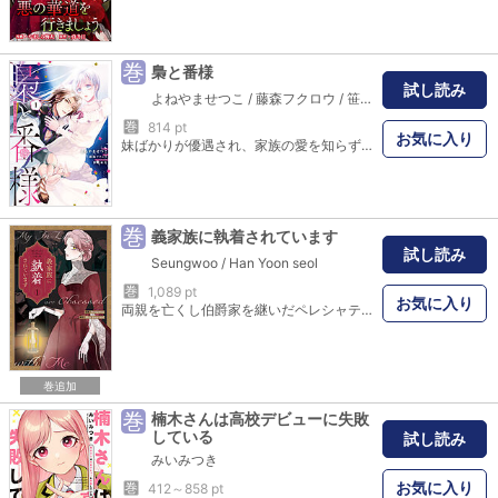
巻
梟と番様
試し読み
よねやませつこ
/
藤森フクロウ
/
笹原亜美
巻
814 pt
お気に入り
妹ばかりが優遇され、家族の愛を知らずに育った伯爵令嬢のユフィリアは誰にも頼らず生きていこうと心に決めていた。ある夜、一人部屋で休んでいた彼女は傷を負った小さな梟の手当てをした。次の日からなぜか隣国の皇帝から、熱烈な求婚を受けることになって…！？「見つけた。やっと、ずっと、きっと生まれた時から探していた」とろける瞳と甘い言葉、そして邪魔者は容赦なく排除する。猛烈なまでのこの愛は、あまりに激重すぎる!?虐げられていた少女と皇帝の最強の嫁入りシンデレラストーリー！
巻
義家族に執着されています
試し読み
Seungwoo
/
Han Yoon seol
巻
1,089 pt
お気に入り
両親を亡くし伯爵家を継いだペレシャティは、遺産目当ての夫と継母たちに命を奪われてしまうが、気が付くと結婚前の時点に回帰していた！二度目の人生では裏切り者たちから離れ、自分の命と財産を守るため偽装結婚を決意し、呪われた一族と呼ばれるラピレオン大公家当主・テルデオに契約を持ち掛けるが冷たくあしらわれてしまう。屋敷から追い出されそうになるペレシャティだったが、あることをきっかけにテルデオの態度が一変し――!?訳アリ義家族から溺愛される令嬢のラブファンタジー開幕!!
巻追加
巻
楠木さんは高校デビューに失敗
している
試し読み
みいみつき
お気に入り
巻
412～858 pt