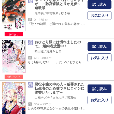
巻
が ～雛宮蝶鼠とりかえ伝～
試し読み
連載版
尾羊英
/
中村颯希
/
ゆき哉
お気に入り
巻
0～165 pt
『殿下の胡蝶』と謳われる黄家の雛女（ひめ）・玲琳（れいりん）は、朱家の雛女・慧月（けいげつ）の手により互いの身体を入れ替えられ、更には自らを襲った罪で処刑目前となる。しかし、病弱ゆえ常に死と隣り合わせで過ごしてきた彼女の精神（メンタル）は鋼…！ むしろ健康な身体を手に入れたことを喜んでしまうほどで――！？ 「一迅社ノベルス」の最新作が早くもコミカライズに！ 後宮を舞台に描かれる入れ替わり物語が開幕！！ 漫画内の告知等は過去のものとなりますので、ご注意ください。
無料あり
巻
おひとり様には慣れましたの
で。 婚約者放置中！
試し読み
晴田巡
/
荒瀬ヤヒロ
お気に入り
巻
412～880 pt
もう期待しない───。だって“おひとり様”って最高なんだもの！伯爵令嬢ニコルの婚約者ケイオスは、いつでも幼馴染のキャロライン王女のことばかり。学園のイベントなどには婚約者と一緒に参加するのが一般的だが、ケイオスはいつも王女のそばにいるため、ニコルは自身がないがしろにされることに慣れてしまっている。常日頃からケイオスから放置されてきた結果、ニコルは「向こうが好きにしているのだから、こちらも好きにすればいいんだわ！」と“おひとり様”に目覚めてしまい──？実は両片想いをこじらせているニコルとケイオス。すれ違う2人に未来はあるのか…！？話題沸騰中の新しい令嬢物語、コミックス限定の新エピソードを収録した待望の第1巻！
値引きあり
巻
悪役令嬢の中の人～断罪された
転生者のため嘘つきヒロインに
試し読み
復讐いたします～
白梅ナズナ
/
まきぶろ
/
紫真依
お気に入り
巻
357～792 pt
とあるRPG系乙女ゲームの悪役令嬢レミリアに転生した「エミ」は、ゲームのヒロイン「星の乙女」により努力虚しく断罪されてしまった。エミの冤罪を晴らすため、そこに現れたのは中から見守っていた本来のレミリアで――。本物の悪役による復讐劇が始まる!一迅社ノベルスの話題作『悪役令嬢の中の人』待望のコミカライズ!単行本だけの描き下ろし短編も収録!