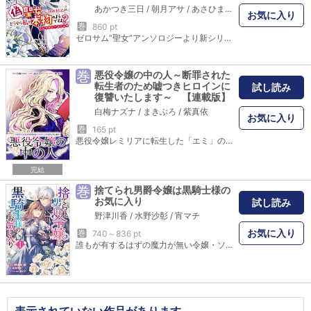
あかつき三日
/
朝月アサ
/
あさひまち
/
あずあず
/
アズマ
お気に入り
巻
860 pt
ゼロサム“聖女”アンソロジーより新シリーズ登場！なんで聖女（わたし）がこんな目に～～っ！？「小説家になろう」掲載、聖女の魅力たっぷりな人気読み切り5本を収録!! 【収録作品】カバーイラスト：桜花舞 「どうやら私が聖女なのですが、望み通り追放されてあげようと思います。」おだやか 原作：sasasa 自由を欲した少女は、もう一人の候補者を聖女に仕立てあげて…？ 「偽聖女という理由で婚約破棄されましたが元々聖女ではなく代理聖女です」アズマミドリ 原作：公社 偽聖女であるとして婚約破棄を宣言された私。そもそも代理聖女です！ 「え？ 姉じゃなくて私が聖女だったんですか？」奈院ゆりえ 原作：榛名丼 家族に虐げられた少女の目の前に現れたのは、王家の使いという男性で…？ 「婚約者の浮気相手が懺悔しにやってきたので、まとめて断罪することにしました」綾瀬きょうな 原作：七瀬ゆゆ 神と民の橋渡しをする大聖女の元に婚約者の浮気相手が現れ…!? 「捨てられた邪気食い聖女は、血まみれ公爵様に溺愛される」黒間 原作：来須みかん 邪気を取り込み浄化する能力を持つ聖女は、血まみれ公爵の元へ追いやられ――。
巻
悪役令嬢の中の人～断罪された
転生者のため嘘つきヒロインに
試し読み
復讐いたします～ 【連載版】
白梅ナズナ
/
まきぶろ
/
紫真依
お気に入り
巻
165 pt
悪役令嬢レミリアに転生した「エミ」の冤罪を晴らすため、中から見守っていた本来のレミリアが目を覚ます――。本物の悪役による復讐劇が始まる！ 一迅社ノベルス「悪役令嬢の中の人」待望のコミカライズ化！【本商品は単話コンテンツとなります。単行本版と収録内容が異なる場合がございます。漫画内の告知等は過去のものとなりますので、ご注意ください。】
完結
巻
捨てられ男爵令嬢は黒騎士様の
お気に入り
試し読み
野津川香
/
水野沙彰
/
宵マチ
お気に入り
巻
740～836 pt
誰もが有するはずの魔力が無い令嬢・ソフィア。両親亡きあと叔父家族から不遇な扱いを受けていたが、ついに従妹に婚約者を奪われ、屋敷からも追い出されてしまう。行くあてもなく途方にくれていた森の中、強大な魔力と冷徹さで“黒騎士”と恐れられている侯爵ギルバートに拾われて……? 原作者・水野沙彰先生の書き下ろしSSも収録！