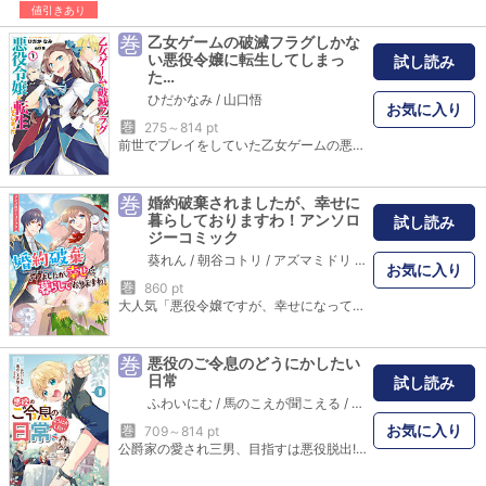
値引きあり
巻
乙女ゲームの破滅フラグしかな
い悪役令嬢に転生してしまっ
試し読み
た…
ひだかなみ
/
山口悟
お気に入り
巻
275～814 pt
前世でプレイをしていた乙女ゲームの悪役令嬢・カタリナに転生してしまった私。そんな悪役令嬢の未来は、国外追放か死亡のみ!? そんなのあんまりじゃない!? さらに破滅エンドを回避するために奔走していたら、今度は恋愛フラグが立ちまくり!? 一体私どうなっちゃうの――!? 山口悟が放つ大人気小説のコミカライズが待望の単行本発売！
巻
婚約破棄されましたが、幸せに
暮らしておりますわ！アンソロ
試し読み
ジーコミック
葵れん
/
朝谷コトリ
/
アズマミドリ
/
あぜか流渡
/
ARATA
お気に入り
巻
860 pt
大人気「悪役令嬢ですが、幸せになってみせますわ！アンソロジーコミック」シリーズより派生アンソロジーが登場！ 婚約破棄されたからって、不幸になったわけじゃない！ 自分の生きる道はいつだって自分で見つけるの！ 「小説家になろう」掲載の読み切り5本をボリュームたっぷりでコミカライズ♪ ＜収録作品＞「悪役令嬢に仕立て上げられた私は、魔王と一緒にスローライフを送ることにします」漫画：ななしののん 原作：チェレステ/「怪しげな研究をしているみたいで不気味、という理由で婚約破棄と追放を言い渡された錬金術師の私ですが。」漫画：白木 原作：陸奥こはる/「気づいた時には大賢者の娘になっていた」漫画：ねこ田太子 原作：高八木レイナ/「修道女エンドを迎えた悪役令嬢は最強の戦闘聖女となった」漫画：桂 実 原作：枝豆ずんだ/「王妃教育は文字通り血反吐を吐くものでしたので、喜んで婚約破棄を受け入れました」漫画：ほしな 原作：りんご飴ツイン
巻
悪役のご令息のどうにかしたい
日常
試し読み
ふわいにむ
/
馬のこえが聞こえる
/
コウキ。
お気に入り
巻
709～814 pt
公爵家の愛され三男、目指すは悪役脱出!? 「一迅社ノベルス」の大人気作をコミカライズ！ 悪役のご令息が破滅回避のためにがんばる、ゆるふわ異世界転生ファンタジー♪ 描き下ろし巻末マンガも収録!! ～STORY～ わがまま放題で高笑いしてたとき、僕(6歳)は前世を思い出した。ここはRPGの世界? しかも僕、未来で勇者にやぶれ、三兄弟の中で最弱って言われる存在――いわゆる悪役。ついてない。ひどい。混乱して落ちこんで、悩んで決めた。まずは悪役をやめよう! 良い子になって、大好きなお兄様や使用人たちと仲良くしてフラグを倒そう!!