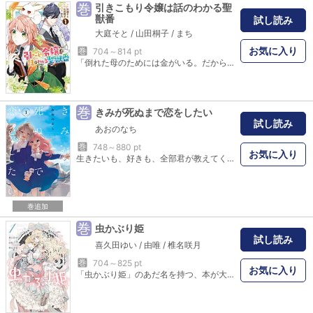
巻
引きこもり令嬢は話のわかる聖
獣番
試し読み
大庭そと
/
山田桐子
/
まち
お気に入り
巻
704～814 pt
「倒れた母のためには金がいる。だから王宮に出仕してくれ！」人づきあいが苦手で本ばかり読んでいる引きこもり伯爵令嬢・ミュリエルはある日、父にそう言われた。母のために泣く泣く、自分でも頑張れそうな図書館司書の面接に向かったけれど———。どうして色気ダダ漏れなサイラス団長が面接官なの!? それにいつの間にか聖獣のお世話をする「聖獣番」に採用されたんですか!? 原作・山田桐子先生の書き下ろしSSも収録!!
巻
きみが死ぬまで恋をしたい
試し読み
あおのなち
巻
748～880 pt
お気に入り
生きたいも、好きも、全部君が教えてくれた 身寄りのない子供を戦争用の兵器として育てる学校に通う少女たち。人を殺すための授業、誰が死んでも悲しむことさえままならない日常。自分の境遇を受け入れられずにいる14才のシーナはある夜、血まみれの小さな女の子・ミミと出会った――平穏を願う怖がりなシーナと笑顔で戦争に向かう不死のミミ。死と隣り合う世界で2人の少女が見つけた、あどけない願いの物語。
巻追加
巻
虫かぶり姫
試し読み
喜久田ゆい
/
由唯
/
椎名咲月
巻
704～825 pt
お気に入り
「虫かぶり姫」のあだ名を持つ、本が大好きな侯爵令嬢・エリアーナ。クリストファー王太子の形式的な婚約者として平穏に過ごしてきたエリアーナだったが、ある日偶然、王太子が知らない令嬢と仲睦まじくしているところを目にしてしまう。ついに王太子が本当に愛する女性を見つけたのだと感じたエリアーナは、婚約解消の覚悟を決めるが――？ 「一迅社アイリスNEO」で大人気！ 本を愛する令嬢の勘違いラブファンタジーがコミックスで登場！