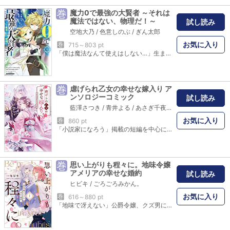
巻
魔力0で最強の大賢者 ～それは
魔法ではない、物理だ！～
試し読み
空地大乃
/
色意しのぶ
/
ぎん太郎
お気に入り
巻
715～803 pt
「僕は魔法なんて使えはしない…」生まれつき魔力0だが、“ある能力”により大賢者と呼ばれたマゼル。200歳でその一生を終え、魔力0のまま500年後に転生！ 転生後の世界で子供となったマゼルは魔法に見えるけど魔法ではない能力――”物理”を使って最強の大賢者の名をほしいままにする！ 「小説家になろう」発、超正統派異世界ファンタジー第1巻！
巻
虐げられ乙女の幸せな嫁入り ア
ンソロジーコミック
試し読み
藍澤さつき
/
青井よる
/
あさぎ千夜春
/
雨宮小傘
/
有沢真
お気に入り
巻
860 pt
「小説家になろう」掲載の短編を中心に和風シンデレラストーリーをコミカライズ！不遇な境遇に置かれた儚げなヒロインが、嫁入りをきっかけに幸せになる物語を5本収録。ALLハッピーエンドです♪ 【収録作品】カバーイラスト：白谷ゆう 01.「落ちこぼれ華嫁は日向の愛で花開く」 漫画：羽おり 原作：道草家守 座敷牢で育ったタンポポの“華嫁”は、太陽のような旦那様から求婚されて……？ 02.「龍神秘湯物語～美味しいごはんと猫と温泉があれば～」 漫画：いなる 原作：有沢真尋 意地悪な伯父の家を出て、三食まかない&温泉付きのお屋敷の、住み込み女中として働きます！ 03.「契約夫婦に愛ある結婚生活を」 漫画：餅田むぅ 原作：しきみ彰 利害が一致したお見合い結婚だけれど、呪いに苦しむ旦那様が気がかりで――？ 04.「わたくしの幸せは、今ここに」 漫画：花篠ゆの 原作：真弓りの 想い人の皇子に、隣国へ嫁ぐよう命じられた姫君が出会ったのは……？ 05.「あやかし屋敷に堕ちた花」 漫画：かわのあきこ 原作：マチバリ 奉公先の主人から妾になるよう知られ、逃げ出した先で出会った美しい人の正体は――？
巻
思い上がりも程々に。地味令嬢
アメリアの幸せな婚約
試し読み
ヒビキ
/
ごろごろみかん。
お気に入り
巻
616～880 pt
「地味で冴えない」公爵令嬢、クズ男に婚約破棄を宣言します──！華やかな姉と比べられ続けてきた公爵令嬢アメリアは、婚約者の理想の女性になるべく懸命に努力を続けている。しかしある日、婚約者と姉の「密会現場」を目撃してしまい…。非情な裏切りに絶望し、婚約解消を決意したその日、彼女に救いの手を差し伸べたのは訳あって疎遠になった幼馴染の第3王子・リアムだった──。最悪の婚約破棄から、物語が動き出す大逆転・溺愛ストーリー、待望のコミックス第1巻。描きおろし漫画は、クリスマスの夜を舞台にしたリアム視点の完全新作ストーリー！