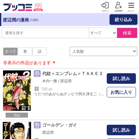
絞り込み
渡辺潤の漫画
(13件)
検索
すべて
巻
話
非表示の作品があります
巻
代紋＜エンブレム＞ＴＡＫＥ２
試し読み
木内一雅
/
渡辺潤
巻
792 pt
お気に入り
うだつのあがらぬチンピラ阿久津丈二（あくつ・じょうじ）は、組の抗争であえなく死んでしまうが、神のいたずらか10年前の世界に生き返ってしまった。今までのミジメな自分にさようなら、これからは金の代紋（エンブレム）めざしてヤクザの道をひた走るんだ──決意に燃える２代目海江田（かいえだ）組組員・阿久津丈二の新たなる人生が今、幕を開ける！
完結
巻
ゴールデン・ガイ
試し読み
渡辺潤