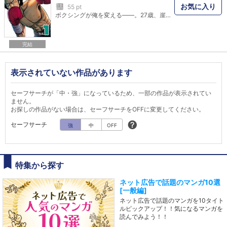
お気に入り
話
55 pt
ボクシングが俺を変える――。27歳、崖っぷち拳闘録！！ ジミ・ヘンのように、ジャニスのように。一瞬でもいい、輝いてやらぁ！！ 偉大なロックスターが死に急いだ27歳という“節目”。Rockに生きるダメ男＝岩巻力太郎（ロックンロール・リッキー）は、「減量できたらメジャーデビュー（かも？）」という最後のチャンスに食らいつき、ボクシングという《運命》に出会うのだが――！！
完結
表示されていない作品があります
セーフサーチが「中・強」になっているため、一部の作品が表示されてい
ません。
お探しの作品がない場合は、セーフサーチをOFFに変更してください。
セーフサーチ
強
中
OFF
特集から探す
ネット広告で話題のマンガ10選
[一般編]
ネット広告で話題のマンガを10タイト
ルピックアップ！！気になるマンガを
読んでみよう！！