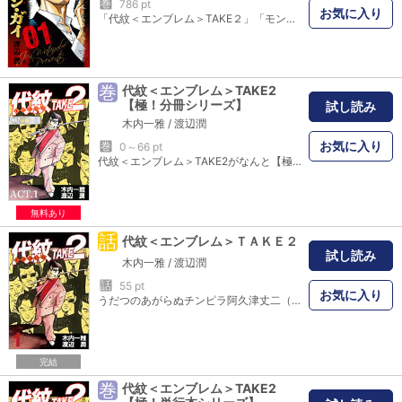
巻
786 pt
お気に入り
「代紋＜エンブレム＞TAKE２」「モンタージュ」の渡辺潤が描く 極道×徳川埋蔵金の壮絶バイオレンスミステリー!! 横浜を拠点とする暴力団組織・亀鶴一家に所属する大仏組組長・桜井凱。 小人数ながら個性豊かな組員を束ね、明るく日々を過ごす中、事件が勃発。 若き組員が殺されたのだ。背後に映る亀鶴一家内部で敵対する茜組の陰謀。 そして、深淵にある“徳川埋蔵金”の存在……。 欲望、暴力、因縁が交錯する戦慄の物語、堂々開幕――ッ!!
巻
代紋＜エンブレム＞TAKE2
【極！分冊シリーズ】
試し読み
木内一雅
/
渡辺潤
お気に入り
巻
0～66 pt
代紋＜エンブレム＞TAKE2がなんと【極！分冊シリーズ】に登場！ 冴えないチンピラ、阿久津丈二(あくつ・じょうじ)は、組の抗争であっけなく命を落とすが、天の奇跡か神の気まぐれか、10年前の世界に蘇ってしまう。丈二は過去のみじめな自分を大いに後悔し、死に物狂いで人生をやり直す事を誓うのだった。海江田(かいえだ)組二代目組員・阿久津丈二の新たなる人生が、今、ここに始まる!
無料あり
話
代紋＜エンブレム＞ＴＡＫＥ２
試し読み
木内一雅
/
渡辺潤
話
55 pt
お気に入り
うだつのあがらぬチンピラ阿久津丈二（あくつ・じょうじ）は、組の抗争であえなく死んでしまうが、神のいたずらか10年前の世界に生き返ってしまった。今までのミジメな自分にさようなら、これからは金の代紋（エンブレム）めざしてヤクザの道をひた走るんだ――決意に燃える2代目海江田（かいえだ）組組員・阿久津丈二の新たなる人生が今、幕を開ける！
完結
巻
代紋＜エンブレム＞TAKE2