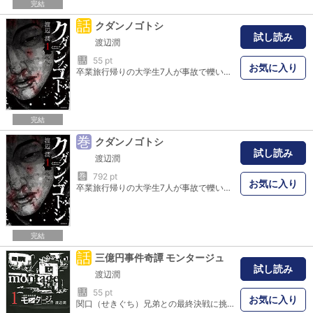
完結
話
クダンノゴトシ
試し読み
渡辺潤
話
55 pt
お気に入り
卒業旅行帰りの大学生7人が事故で轢いてしまった、“異形の何か”。その出遭いこそが、悪夢の始まりだった。前途洋々だったはずの若者たちに、突如下される“余命7日間”の宣告。逃れる術は、無いのか――。『三億円事件奇譚 モンタージュ』の渡辺潤が描く、戦慄の“異形”ホラー！！
完結
巻
クダンノゴトシ
試し読み
渡辺潤
巻
792 pt
お気に入り
卒業旅行帰りの大学生7人が事故で轢いてしまった、"異形の何か"。その出遭いこそが、悪夢の始まりだった。前途洋々だったはずの若者たちに、突如下される"余命7日間"の宣告。逃れる術は、無いのか――。『三億円事件奇譚 モンタージュ』の渡辺潤が描く、戦慄の"異形"ホラー!!
完結
話
三億円事件奇譚 モンタージュ
試し読み
渡辺潤
話
55 pt
お気に入り
関口（せきぐち）兄弟との最終決戦に挑んだ大和（やまと）だが、目論見は失敗に終わり、二郎（じろう）に銃口を向けられ絶体絶命――！！ さらに三億円事件の主犯のひとりである国会議員・沢田（さわだ）が、ある決断をもって再び開いた緊急会見で、鳴り響く銃声――！！ 1968年12月10日から40数年の時を経て、ごく普通の高校生・鳴海（なるみ）大和に突如立ちはだかった「お前は三億円事件犯人の息子だ」という言葉。物語はいよいよ真実のクライマックスへ！！