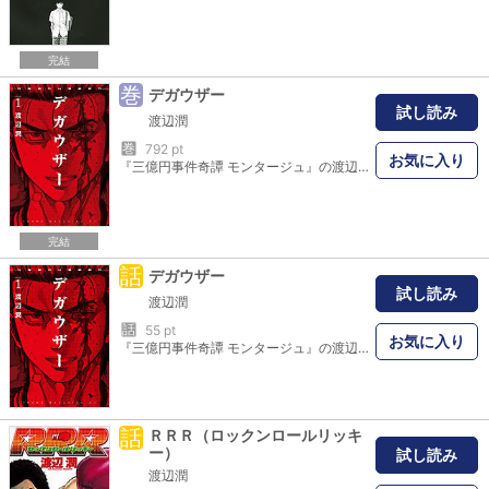
完結
巻
デガウザー
試し読み
渡辺潤
巻
792 pt
お気に入り
『三億円事件奇譚 モンタージュ』の渡辺潤が描く新境地!借金を返済するため、貨物船の臨時作業員として船に乗り込んだ矢口求。しかしそれは、壮大な人体実験の幕開けだった。突如船が大きく揺れ、猛烈な頭痛とともに目の前の光景が歪み始める。状況を把握するべく動き出した求の前には、想像を絶する凄惨な光景が広がっており…。世界最大の都市伝説｢フィラデルフィア計画｣と現代社会が絡み合う、驚愕の国家転覆サスペンス!!
完結
話
デガウザー
試し読み
渡辺潤
話
55 pt
お気に入り
『三億円事件奇譚 モンタージュ』の渡辺潤が描く新境地！借金を返済するため、貨物船の臨時作業員として船に乗り込んだ矢口求。しかしそれは、壮大な人体実験の幕開けだった。突如船が大きく揺れ、猛烈な頭痛とともに目の前の光景が歪み始める。状況を把握するべく動き出した求の前には、想像を絶する凄惨な光景が広がっており…。世界最大の都市伝説「フィラデルフィア計画」と現代社会が絡み合う、驚愕の国家転覆サスペンス！！
話
ＲＲＲ（ロックンロールリッキ
ー）
試し読み
渡辺潤