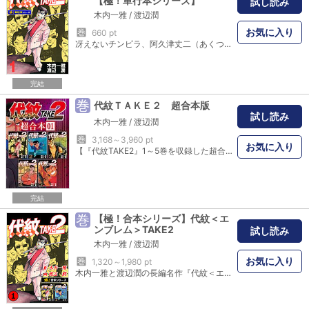
【極！単行本シリーズ】
試し読み
木内一雅
/
渡辺潤
お気に入り
巻
660 pt
冴えないチンピラ、阿久津丈二（あくつ・じょうじ）は、組の抗争であっけなく命を落とすが、天の奇跡か神の気まぐれか、10年前の世界に蘇ってしまう。丈二は過去のみじめな自分を大いに後悔し、死に物狂いで人生をやり直す事を誓うのだった。海江田（かいえだ）組二代目組員・阿久津丈二の新たなる人生が、今、ここに始まる！
完結
巻
代紋ＴＡＫＥ２ 超合本版
試し読み
木内一雅
/
渡辺潤
巻
3,168～3,960 pt
お気に入り
【『代紋TAKE2』1～5巻を収録した超合本! ※内容はコミックス発売当時と同様です。】 うだつのあがらぬチンピラ、阿久津丈二は組の抗争であえなく死んでしまう。10年前の世界に生き返った丈二の新たなる人生が始まる!
完結
巻
【極！合本シリーズ】代紋＜エ
ンブレム＞TAKE2
試し読み
木内一雅
/
渡辺潤
お気に入り
巻
1,320～1,980 pt
木内一雅と渡辺潤の長編名作『代紋＜エンブレム＞TAKE2』が【極！合本シリーズ】に登場！ 冴えないチンピラ、阿久津丈二（あくつ・じょうじ）は、組の抗争であっけなく命を落とすが、天の奇跡か神の気まぐれか、10年前の世界に蘇ってしまう。丈二は過去のみじめな自分を大いに後悔し、死に物狂いで人生をやり直す事を誓うのだった。海江田（かいえだ）組二代目組員・阿久津丈二の新たなる人生が、今、ここに始まる！ ※単行本の1-2巻を収録しています。