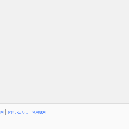
質問
お問い合わせ
利用規約