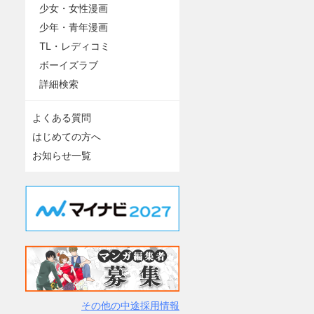
少女・女性漫画
少年・青年漫画
TL・レディコミ
ボーイズラブ
詳細検索
よくある質問
はじめての方へ
お知らせ一覧
その他の中途採用情報