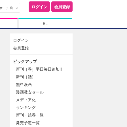
ログイン
会員登録
サーチ 強
BL
ログイン
会員登録
ピックアップ
新刊［巻］平日毎日追加!!
新刊［話］
無料漫画
漫画激安セール
メディア化
ランキング
新刊・続巻一覧
発売予定一覧