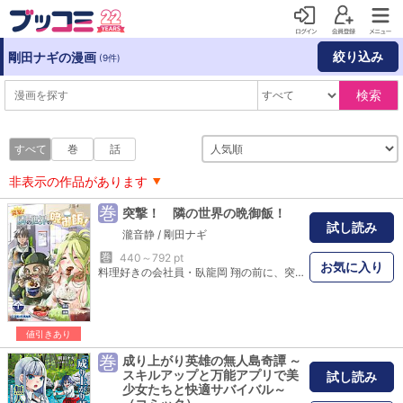
絞り込み
剛田ナギの漫画
(9件)
検索
すべて
巻
話
非表示の作品があります
巻
突撃！ 隣の世界の晩御飯！
試し読み
瀧音静
/
剛田ナギ
巻
440～792 pt
お気に入り
料理好きの会社員・臥龍岡 翔の前に、突如として現れた腹ペコ異世界転移者たち。 お腹を空かせた転移者たちに晩御飯をご馳走してあげると、 転移者たちは現代の食事が気に入ったようで、毎晩異世界からご飯を求めてやってくるように！ そして、お礼として置いて行かれた『異世界産ナゾ食材』を前に、翔は頭を抱えるのであった…。
値引きあり
巻
成り上がり英雄の無人島奇譚 ～
スキルアップと万能アプリで美
試し読み
少女たちと快適サバイバル～