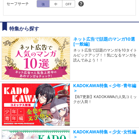
セーフサーチ
強
中
OFF
特集から探す
ネット広告で話題のマンガ10選
[一般編]
ネット広告で話題のマンガを10タイト
ルピックアップ！！気になるマンガを
読んでみよう！！
KADOKAWA特集＜少年･青年編
＞
【8/7更新】KADOKAWAの人気コミッ
クが入荷！
KADOKAWA特集＜少女･女性編
＞