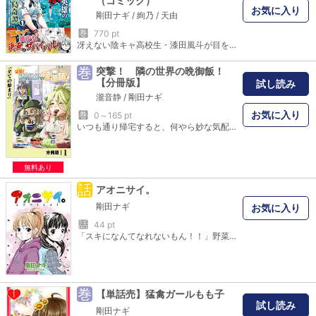
（コミック）
お気に入り
剛田ナギ
/
絢乃
/
天由
巻
770 pt
冴えない陰キャ高校生・漆田風斗が目を覚ますと、そこは未知のモンスターが跋扈する謎の無人島だった。 全校生徒と教師がまるごと転移したカオスな状況下、風斗は窮地に陥っていた学園のアイドル・夏目麻衣を救い出す。 これを機に、住む世界の違ったはずの陽キャ美少女と行動を共にすることに！ そして、無人島生活のカギは…万能アプリ!? 前代未聞のサバイバル・ファンタジー開幕!!
巻
突撃！ 隣の世界の晩御飯！
【分冊版】
試し読み
瀧音静
/
剛田ナギ
お気に入り
巻
0～165 pt
いつも通り帰宅すると、何やら妙な気配を感じた、料理好きの会社員・臥龍岡 翔。 その正体は……異世界転移者たちだった。 「も、申し訳ないのですが、食べ物を少々恵んで頂けませんでしょうか？」 お腹を空かせた彼らにご飯をご馳走すると、それから毎日晩御飯を食べる為だけに現代を訪れるようになった。 そして、一食一飯の恩として置いていかれる正体不明の食材たち。 渡された『異世界産ナゾ食材』をどうにか料理して、冒険者達の舌を唸らす料理を作っていく！ のんびり、クスっと、美味しそう！そんな異世界グルメ交流記。 さて、今日の晩御飯は？
無料あり
話
アオニサイ。
剛田ナギ
お気に入り
話
44 pt
「スキになんてなれないもん！！」野菜嫌いの女の子・夕梨と、八百屋の娘で優等生のメイコ・・・素直になれない女の子たちの思春期手前のちょい百合系友情ストーリー。「野菜なんてもう絶っ対に食べない！！」
巻
【単話売】猛禽ガールもも子
試し読み
剛田ナギ