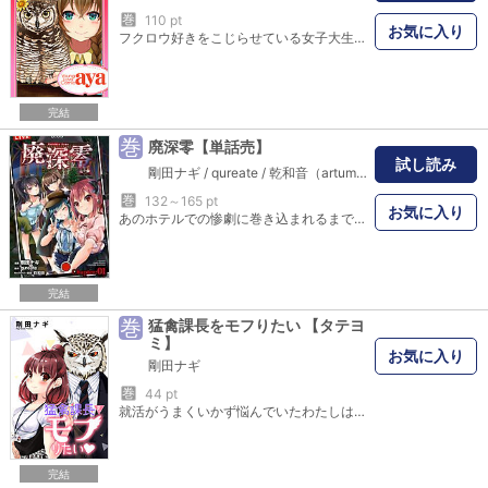
巻
110 pt
お気に入り
フクロウ好きをこじらせている女子大生もも子はふとしたきっかけでご近所のフクロウカフェで働くことに。 あまりの嬉しさに鼻血をだして倒れてしまうのだが――。 （この作品は雑誌「恋愛白書パステル 2017年9月号」に収録されています。重複購入にご注意ください。）
完結
巻
廃深零【単話売】
試し読み
剛田ナギ
/
qureate
/
乾和音（artumph）
巻
132～165 pt
お気に入り
あのホテルでの惨劇に巻き込まれるまでの奈々、梓、美桜たち“4人”の配信活動を描いた青春系ホラー物語。 視聴者数を増やすために始めた禁断の遊びが怪奇現象を引き起こし、彼女たちは翻弄されていく……。 コミカライズにあたりゲーム本編では存在が匂わされていた奈々の友達が登場!?
完結
巻
猛禽課長をモフりたい 【タテヨ
ミ】
お気に入り
剛田ナギ
巻
44 pt
就活がうまくいかず悩んでいたわたしはある会社の面接で出会った猛禽類の面接官。 まさかその猛禽課長が直属の上司になるなんて!? 髪についた虫をついばんでくれたり、わたしの鼓動は上昇中～！ ※『猛禽課長をモフりたい』を縦スクロール版に編集した『タテ読み版』です。重複購入にご注意ください。
完結