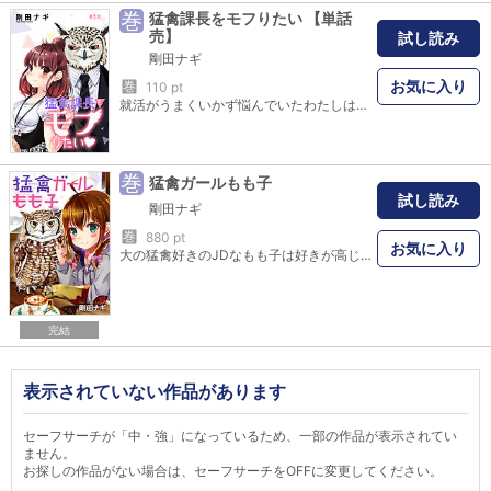
巻
猛禽課長をモフりたい 【単話
売】
試し読み
剛田ナギ
お気に入り
巻
110 pt
就活がうまくいかず悩んでいたわたしはある会社の面接で出会った猛禽類の面接官。 まさかその猛禽課長が直属の上司になるなんて!? 髪についた虫をついばんでくれたり、わたしの鼓動は上昇中～！ （この作品は雑誌「Young Love Comic aya 2020年6月号」に収録されています。重複購入にご注意ください。）
巻
猛禽ガールもも子
試し読み
剛田ナギ
巻
880 pt
お気に入り
大の猛禽好きのJDなもも子は好きが高じて近所の新規オープンしたフクロウ喫茶でバイトすることに。 ある日、勤務中に販売用の雛たちの世話をしていく内に一羽のヤンチャな赤ちゃんフクロウが気になってしまい――!?
完結
表示されていない作品があります
セーフサーチが「中・強」になっているため、一部の作品が表示されてい
ません。
お探しの作品がない場合は、セーフサーチをOFFに変更してください。