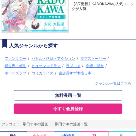
【8/7更新】KADOKAWAの人気コミッ
クが入荷！
人気ジャンルから探す
ファンタジー
/
バトル・格闘・アクション
/
ラブストーリー
/
異世界・転生
/
ヒューマンドラマ
/
ラブコメ
/
令嬢・聖女
/
ボーイズラブ
/
コミカライズ
/
書店員すず木推し本
ジャンル一覧はこちら
無料漫画 一覧
今すぐ会員登録
ブッコミ
剛田ナギの漫画
剛田ナギの漫画一覧